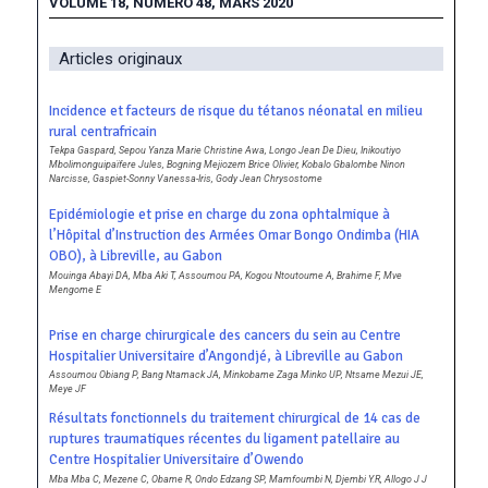
VOLUME 18, NUMERO 48, MARS 2020
Articles originaux
Incidence et facteurs de risque du tétanos néonatal en milieu
rural centrafricain
Tekpa Gaspard, Sepou Yanza Marie Christine Awa, Longo Jean De Dieu, Inikoutiyo
Mbolimonguipaïfere Jules, Bogning Mejiozem Brice Olivier, Kobalo Gbalombe Ninon
Narcisse, Gaspiet-Sonny Vanessa-Iris, Gody Jean Chrysostome
Epidémiologie et prise en charge du zona ophtalmique à
l’Hôpital d’Instruction des Armées Omar Bongo Ondimba (HIA
OBO), à Libreville, au Gabon
Mouinga Abayi DA, Mba Aki T, Assoumou PA, Kogou Ntoutoume A, Brahime F, Mve
Mengome E
Prise en charge chirurgicale des cancers du sein au Centre
Hospitalier Universitaire d’Angondjé, à Libreville au Gabon
Assoumou Obiang P, Bang Ntamack JA, Minkobame Zaga Minko UP, Ntsame Mezui JE,
Meye JF
Résultats fonctionnels du traitement chirurgical de 14 cas de
ruptures traumatiques récentes du ligament patellaire au
Centre Hospitalier Universitaire d’Owendo
Mba Mba C, Mezene C, Obame R, Ondo Edzang SP, Mamfoumbi N, Djembi Y.R, Allogo J J