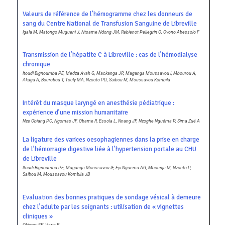
Valeurs de référence de l’hémogramme chez les donneurs de
sang du Centre National de Transfusion Sanguine de Libreville
Igala M, Matongo Mugueni J, Ntsame Ndong JM, Rebienot Pellegrin O, Ovono Abessolo F
Transmission de l’hépatite C à Libreville : cas de l’hémodialyse
chronique
Itoudi Bignoumba PE, Medza Avah G, Mackanga JR, Maganga Moussavou I, Mbourou A,
Akaga A, Bourobou T, Touly MA, Nzouto PD, Saibou M, Moussavou Kombila
Intérêt du masque laryngé en anesthésie pédiatrique :
expérience d’une mission humanitaire
Nze Obiang PC, Ngomas JF, Obame R, Essola L, Nnang JF, Nzoghe Nguéma P, Sima Zué A
La ligature des varices oesophagiennes dans la prise en charge
de l’hémorragie digestive liée à l’hypertension portale au CHU
de Libreville
Itoudi Bignoumba PE, Maganga Moussavou IF, Eyi Nguema AG, Mbounja M, Nzouto P,
Saibou M, Moussavou Kombila JB
Evaluation des bonnes pratiques de sondage vésical à demeure
chez l’adulte par les soignants : utilisation de « vignettes
cliniques »
Okiemy EK, Varin R