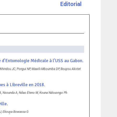
Editorial
té d’Entomologie Médicale à l’USS au Gabon.
indou JC, Pongui NP, Mawili-Mboumba DP, Bouyou Akotet
es à Libreville en 2018.
A, Nsounda A, Ndao Eteno M, Kouna Ndouongo Ph
ille.
J, Ekouya Bowassa G