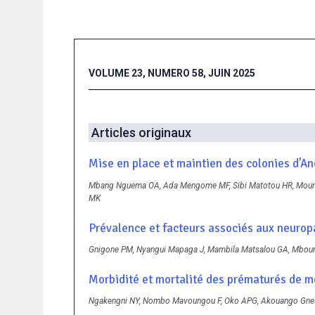
VOLUME 23, NUMERO 58, JUIN 2025
Articles originaux
Mise en place et maintien des colonies d’A
Mbang Nguema OA, Ada Mengome MF, Sibi Matotou HR, Mouno
MK
Prévalence et facteurs associés aux neuropa
Gnigone PM, Nyangui Mapaga J, Mambila Matsalou GA, Mbou
Morbidité et mortalité des prématurés de mo
Ngakengni NY, Nombo Mavoungou F, Oko APG, Akouango Gnes