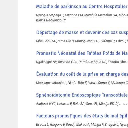
Maladie de parkinson au Centre Hospitalier 
Nyangui Mapaga J, Gnigone PM, Mambila Matsalou GA, Mbou
Kouna Ndouongo Ph
Dépistage de masse et devenir des cas suspe
Mba Edou SG, Sima Ole B, Mounguengui O, Eya’ama R, Edzo I
Pronostic Néonatal des Faibles Poids de Nai
Ngakengni NY, Buambo GRJ, Potokoue Mpia NS, Eckoba Oba J
Évaluation du coût de la prise en charge de
Mouangue-Mbonjo L, Nkolo Tolo F, Iwewe Somo Y, Mvilongo C,
Sphénoïdotomie Endoscopique Transostiale e
Andjock NYC, Lekassa P, Bola SA, Soua FL, Mindja ED, Djomou 
Facteurs pronostiques des états de mal épil
Essola L, Gnigone P, Ifoudji Makao A, Manga F, Bitégué L, N