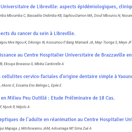
Universitaire de Libreville: aspects épidémiologiques, cliniq
mba Mboumba C, Bassadila Ondimba KB, Saphou-Damon MA, Diouf Mbourou N, Nsoun
cts du cancer du sein à Libreville.
, Ngou Mve Ngou K, Dikongo W, Assoumou P, Bang Ntamack JA, Mayi Tsonga S, Meye JF
ssance au Centre Hospitalier Universitaire de Brazzaville en
B, Ekouya Bowassa G, Mbika Cardorelle A
s cellulites cervico-faciales d’origine dentaire simple à Yaou
 Akono E, Essama Eno Belinga L, Epée E
n Milieu Peu Outillé : Etude Préliminaire de 18 Cas.
F, Njock R, Ndjolo A
eptiques de l’adulte en réanimation au Centre Hospitalier Uni
yangui Mapaga J, Mitchowanou JAM, Adoumaga NP, Sima Zué A