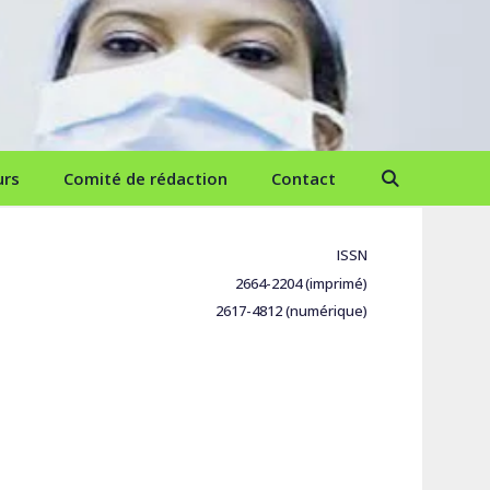
urs
Comité de rédaction
Contact
ISSN
2664-2204 (imprimé)
2617-4812 (numérique)