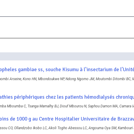
nopheles gambiae ss, souche Kisumu à l’insectarium de l’Uni
mbi Arseine, Kono HN, Mbondoukwe NP, Ndong Ngomo JM, Moutombi Ditombi BC, Mih
thies périphériques chez les patients hémodialysés chroniqu
mba Mboumba C, Tsanga Mamalhy BJ, Diouf Mbourou N, Saphou Damon MA, Camara I
ins de 1000 g au Centre Hospitalier Universitaire de Brazzav
sou CO, Ollandzobo Ikobo LC, Akoli Togho Abessou LC, Angouma Oya SM, Kambouri 