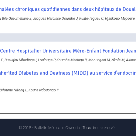
éphalées chroniques quotidiennes dans deux hôpitaux de Doua
u Bila Gueumekane E, Jacques Narcisse Doumbe J, Kuate-Tegueu C, Njankouo Mapoure
u Centre Hospitalier Universitaire Mère-Enfant Fondation Jea
E, Busughu Mbadinga I, Loulouga P, Koumba Maniaga R, Mboungani M, Nkole M, Akinos
nherited Diabetes and Deafness (MIDD) au service d’endocrin
 Bifoume Ndong L, Kouna Ndouongo P
© 2018 - Bulletin Médical d'Owendo | Tous droits réservés.