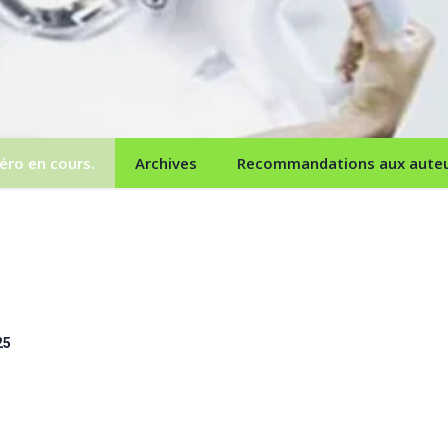
ro en cours.
Archives
Recommandations aux aute
25