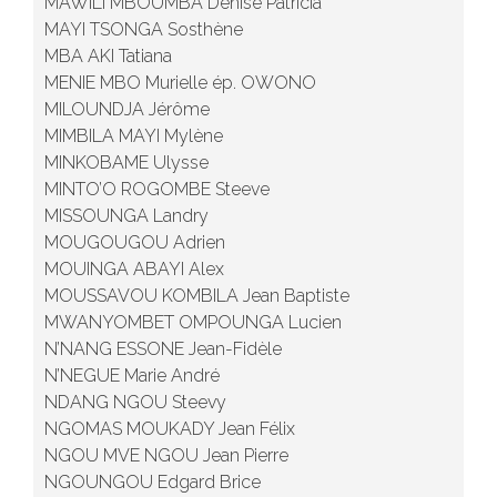
MAWILI MBOUMBA Denise Patricia
MAYI TSONGA Sosthène
MBA AKI Tatiana
MENIE MBO Murielle ép. OWONO
MILOUNDJA Jérôme
MIMBILA MAYI Mylène
MINKOBAME Ulysse
MINTO’O ROGOMBE Steeve
MISSOUNGA Landry
MOUGOUGOU Adrien
MOUINGA ABAYI Alex
MOUSSAVOU KOMBILA Jean Baptiste
MWANYOMBET OMPOUNGA Lucien
N’NANG ESSONE Jean-Fidèle
N’NEGUE Marie André
NDANG NGOU Steevy
NGOMAS MOUKADY Jean Félix
NGOU MVE NGOU Jean Pierre
NGOUNGOU Edgard Brice