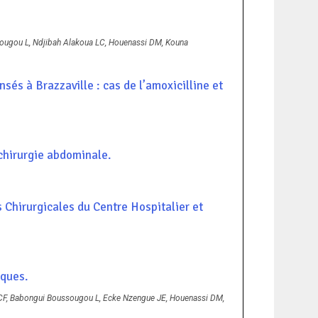
sougou L, Ndjibah Alakoua LC, Houenassi DM, Kouna
és à Brazzaville : cas de l’amoxicilline et
 chirurgie abdominale.
s Chirurgicales du Centre Hospitalier et
iques.
 CF, Babongui Boussougou L, Ecke Nzengue JE, Houenassi DM,