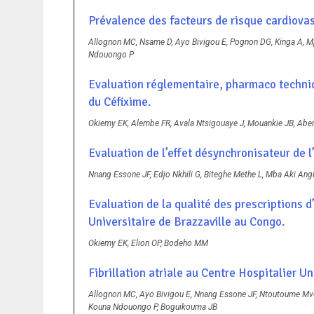
Prévalence des facteurs de risque cardiovas
Allognon MC, Nsame D, Ayo Bivigou E, Pognon DG, Kinga A, M
Ndouongo P
Evaluation réglementaire, pharmaco techniqu
du Céfixime.
Okiemy EK, Alembe FR, Avala Ntsigouaye J, Mouankie JB, Ab
Evaluation de l’effet désynchronisateur de 
Nnang Essone JF, Edjo Nkhili G, Biteghe Methe L, Mba Aki A
Evaluation de la qualité des prescriptions d
Universitaire de Brazzaville au Congo.
Okiemy EK, Elion OP, Bodeho MM
Fibrillation atriale au Centre Hospitalier U
Allognon MC, Ayo Bivigou E, Nnang Essone JF, Ntoutoume Mve
Kouna Ndouongo P, Boguikouma JB