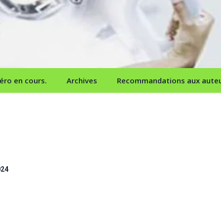
ro en cours.
Archives
Recommandations aux aute
024