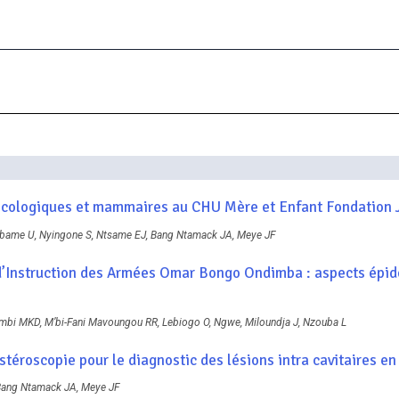
cologiques et mammaires au CHU Mère et Enfant Fondation Je
ame U, Nyingone S, Ntsame EJ, Bang Ntamack JA, Meye JF
 d’Instruction des Armées Omar Bongo Ondimba : aspects épid
i MKD, M’bi-Fani Mavoungou RR, Lebiogo O, Ngwe, Miloundja J, Nzouba L
stéroscopie pour le diagnostic des lésions intra cavitaires en 
ang Ntamack JA, Meye JF