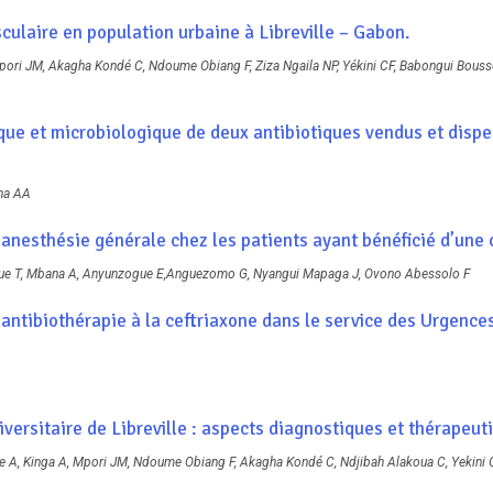
culaire en population urbaine à Libreville – Gabon.
pori JM, Akagha Kondé C, Ndoume Obiang F, Ziza Ngaila NP, Yékini CF, Babongui Bous
e et microbiologique de deux antibiotiques vendus et dispens
ena AA
l’anesthésie générale chez les patients ayant bénéficié d’une
ngue T, Mbana A, Anyunzogue E,Anguezomo G, Nyangui Mapaga J, Ovono Abessolo F
’antibiothérapie à la ceftriaxone dans le service des Urgence
niversitaire de Libreville : aspects diagnostiques et thérapeut
 A, Kinga A, Mpori JM, Ndoume Obiang F, Akagha Kondé C, Ndjibah Alakoua C, Yekini