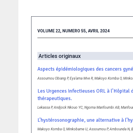
VOLUME 22, NUMERO 55, AVRIL 2024
Articles originaux
Aspects épidémiologiques des cancers gyné
Assoumou Obiang P, Eya’ama Mve R, Makoyo Komba O, Minkob
Les Urgences infectieuses ORL à l’Hôpital
thérapeutiques.
Lekassa P, Andjock Nkouo YC, Ngoma Manfoumbi AB, Manfoumb
L’hystérosonographie, une alternative à l’hy
Makoyo Komba O, Minkobame U, Assoumou P, Ambounda N, B