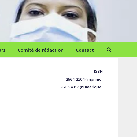
urs
Comité de rédaction
Contact
ISSN
2664-2204 (imprimé)
2617-4812 (numérique)