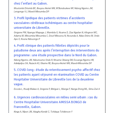
chez l’enfant au Gabon.
Moutombi Ditombi BC, Bouyou Akotet MK, M’Bondoukwe NP, Ndong Ngomo JM,
Lengongo VJ, Mawili Mboumba DP.
3. Profil lipidique des patients victimes d’accidents
vasculaires cérébraux ischémiques au centre hospitalier
universitaire de Libreville.
Gnigone PM, Nyangui Mapaga J, Mambila G, Nsame D, Ziza Ngailan N, Allognon MC,
Adama M, Mboumba Mboumba C, Diouf Mbourou N, Nsounda A, Ndao Eténo M, Ondo
Apo O, Kouna Ndouongo P
4. Profil clinique des patients fébriles dépistés pour le
paludisme deux ans après l’interruption des interventions du
programme : une étude prospective dans le Nord du Gabon.
Ndong Ngomo JM, Ndoutoume Ondo R, Ntsame Obiang SW, Essanga Ngomo HR,
Adekpdjou OA, Razack AS, Obame RE, Bouyou-Akotet MK, Mawili-Mboumba DP
5. COVID-long : étude du retentissement psycho-affectif chez
les patients ayant séjourné en réanimation COVID au Centre
Hospitalier Universitaire de Libreville lors de la deuxième
vague.
Essola L, Ifoudji Makao A, Gnigone P, Bitégué L, Manga F, Nanga Etong ML, Sima Zué A
6. Urgences cardiovasculaires en milieu semi urbain : cas du
Centre Hospitalier Universitaire AMISSA BONGO de
Franceville, Gabon.
Kinga A, Mpori JM, Akagha Kondé C, Tchikaya Tchikinson Y