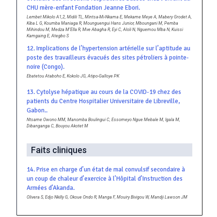
CHU mère-enfant Fondation Jeanne Ebori.
Lembet Mikolo A1,2, Midili TL, Mintsa-Mi-Nkama E, Mekame Meye A, Mabery Grodet A,
Kiba L G, Koumba Maniaga R, Mounguengui Hans Junior, Mboungani M, Pemba
Mihindou M, Medza M’Ella R, Mve Abagha R, Eyi C, Aloli N, Nguemou Mba N, Kuissi
Kamgaing E, Ategbo S
12. Implications de l’hypertension artérielle sur l’aptitude au
poste des travailleurs évacués des sites pétroliers à pointe-
noire (Congo).
Ebatetou Ataboho E, Kokolo JG, Atipo-Galloye PK
13. Cytolyse hépatique au cours de la COVID-19 chez des
patients du Centre Hospitalier Universitaire de Libreville,
Gabon..
Ntsame Owono MM, Manomba Boulingui C, Essomeyo Ngue Mebale M, Igala M,
Dibanganga C, Bouyou Akotet M
Faits cliniques
14. Prise en charge d’un état de mal convulsif secondaire à
un coup de chaleur d’exercice à l’Hôpital d’Instruction des
Armées d’Akanda.
Olivera S, Edjo Nkilly G, Okoue Ondo R, Manga F, Mouiry Bivigou W, Mandji Lawson JM