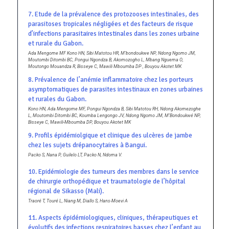
7. Etude de la prévalence des protozooses intestinales, des
parasitoses tropicales négligées et des facteurs de risque
d’infections parasitaires intestinales dans les zones urbaine
et rurale du Gabon.
Ada Mengome MF Kono HN, Sibi Matotou HR, M’bondoukwe NP, Ndong Ngomo JM,
Moutombi Ditombi BC, Pongui Ngondza B, Akomozogho L, Mbang Nguema O,
Moutongo Mouandza R, Bisseye C, Mawili Mboumba DP , Bouyou Akotet MK
8. Prévalence de l’anémie inflammatoire chez les porteurs
asymptomatiques de parasites intestinaux en zones urbaines
et rurales du Gabon.
Kono HN, Ada Mengome MF, Pongui Ngondza B, Sibi Matotou RH, Ndong Akomezoghe
L, Moutombi Ditombi BC, Koumba Lengongo JV, Ndong Ngomo JM, M’Bondoukwé NP,
Bisseye C, Mawili-Mboumba DP, Bouyou Akotet MK
9. Profils épidémiolgique et clinique des ulcères de jambe
chez les sujets drépanocytaires à Bangui.
Packo S, Nana P, Guilelo LT, Packo N, Ndoma V.
10. Epidémiologie des tumeurs des membres dans le service
de chirurgie orthopédique et traumatologie de l’hôpital
régional de Sikasso (Mali).
Traoré T, Touré L, Niang M, Diallo S, Hans-Moevi A
11. Aspects épidémiologiques, cliniques, thérapeutiques et
évolutifs des infections respiratoires basses chez l’enfant au