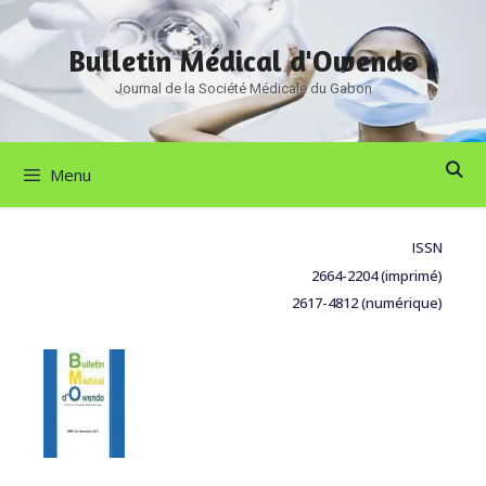
Bulletin Médical d'Owendo
Journal de la Société Médicale du Gabon
Menu
ISSN
2664-2204 (imprimé)
2617-4812 (numérique)