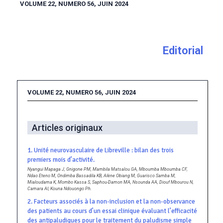
VOLUME 22, NUMERO 56, JUIN 2024
Editorial
VOLUME 22, NUMERO 56, JUIN 2024
Articles originaux
1. Unité neurovasculaire de Libreville : bilan des trois
premiers mois d’activité.
Nyangui Mapaga J, Gnigone PM, Mambila Matsalou GA, Mboumba Mboumba CF,
Ndao Eteno M, Ondimba Bassadila KB, Alène Obiang M, Guarisco Samba M,
Mialoudama K, Mombo Kassa S, Saphou-Damon MA, Nsounda AA, Diouf Mbourou N,
Camara AI, Kouna Ndouongo Ph.
2. Facteurs associés à la non-inclusion et la non-observance
des patients au cours d’un essai clinique évaluant l’efficacité
des antipaludiques pour le traitement du paludisme simple