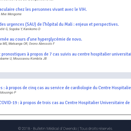
culaire chez les personnes vivant avec le VIH.
 I, Mve Mengome
des urgences (SAU) de l’hôpital du Mali : enjeux et perspectives.
bélé G, Sogoba Y, Kanikomo D
 cornée au cours d’une hyperglycémie de novo.
ma MS, Matsanga OR, Ovono Abessolo F
pronostiques à propos de 7 cas suivis au centre hospitalier universitai
kobame U, Moussavou Kombila JB
: à propos de cinq cas au service de cardiologie du Centre Hospitalier
 Ndouongo P
VID-19 : à propos de trois cas au Centre Hospitalier Universitaire de 
© 2018 - Bulletin Médical d'Owendo | Tous droits réservés.