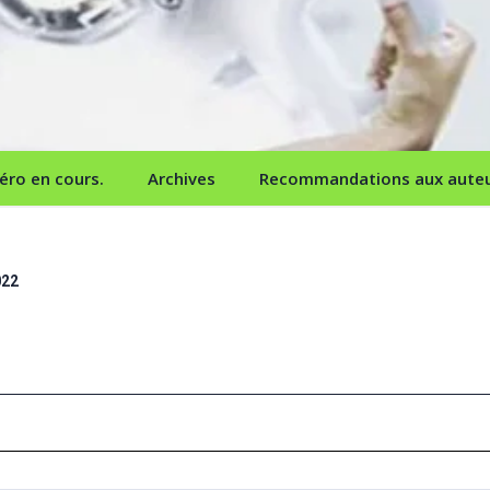
ro en cours.
Archives
Recommandations aux aute
022