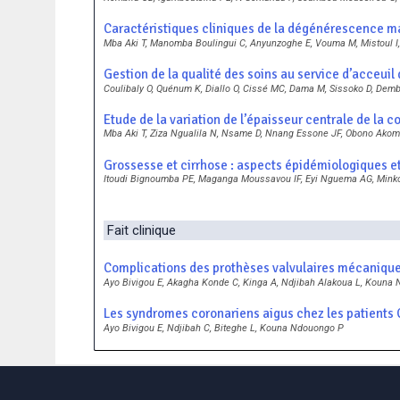
Caractéristiques cliniques de la dégénérescence ma
Mba Aki T, Manomba Boulingui C, Anyunzoghe E, Vouma M, Mistoul
Gestion de la qualité des soins au service d’acceuil 
Coulibaly O, Quénum K, Diallo O, Cissé MC, Dama M, Sissoko D, Dem
Etude de la variation de l’épaisseur centrale de la
Mba Aki T, Ziza Ngualila N, Nsame D, Nnang Essone JF, Obono Ako
Grossesse et cirrhose : aspects épidémiologiques et 
Itoudi Bignoumba PE, Maganga Moussavou IF, Eyi Nguema AG, Min
Fait clinique
Complications des prothèses valvulaires mécaniques 
Ayo Bivigou E, Akagha Konde C, Kinga A, Ndjibah Alakoua L, Kouna
Les syndromes coronariens aigus chez les patients CO
Ayo Bivigou E, Ndjibah C, Biteghe L, Kouna Ndouongo P