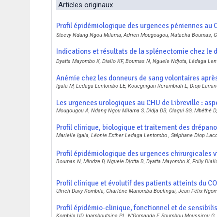
Articles originaux
Profil épidémiologique des urgences péniennes au C
Steevy Ndang Ngou Milama, Adrien Mougougou, Natacha Boumas, Gis
Indications et résultats de la splénectomie chez le 
Dyatta Mayombo K, Diallo KF, Boumas N, Nguele Ndjota, Lédaga Len
Anémie chez les donneurs de sang volontaires après 
Igala M, Ledaga Lentombo LE, Kouegnigan Rerambiah L, Diop Lamin
Les urgences urologiques au CHU de Libreville : asp
Mougougou A, Ndang Ngou Milama S, Didja DB, Olagui SG, Mbéthé D,
Profil clinique, biologique et traitement des drépano
Marielle Igala, Léonie Esther Ledaga Lentombo , Stéphane Diop La
Profil épidémiologique des urgences chirurgicales vi
Boumas N, Mindze D, Nguele Djotta B, Dyatta Mayombo K, Folly Diall
Profil clinique et évolutif des patients atteints du 
Ulrich Davy Kombila, Charlène Manomba Boulingui, Jean Félix Ngom
Profil épidémio-clinique, fonctionnel et de sensibili
Kombila UD, Igamboutsina PL, N’Gomanda F, Soumbou Moussirou G,