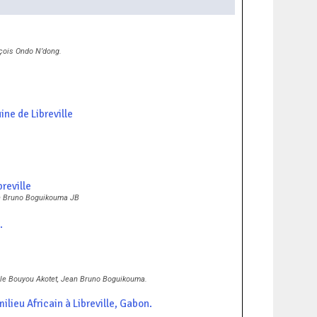
çois Ondo N’dong.
ne de Libreville
breville
an Bruno Boguikouma JB
.
lle Bouyou Akotet, Jean Bruno Boguikouma.
ilieu Africain à Libreville, Gabon.