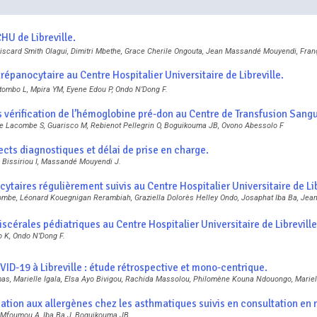
HU de Libreville.
card Smith Olagui, Dimitri Mbethe, Grace Cherile Ongouta, Jean Massandé Mouyendi, Fran
drépanocytaire au Centre Hospitalier Universitaire de Libreville.
tombo L, Mpira YM, Eyene Edou P, Ondo N’Dong F.
vérification de l’hémoglobine pré-don au Centre de Transfusion Sangui
e Lacombe S, Guarisco M, Rebienot Pellegrin O, Boguikouma JB, Ovono Abessolo F
ects diagnostiques et délai de prise en charge.
 Bissiriou I, Massandé Mouyendi J.
cytaires régulièrement suivis au Centre Hospitalier Universitaire de Li
combe, Léonard Kouegnigan Rerambiah, Graziella Dolorès Helley Ondo, Josaphat Iba Ba, Je
scérales pédiatriques au Centre Hospitalier Universitaire de Libreville
o K, Ondo N’Dong F.
COVID-19 à Libreville : étude rétrospective et mono-centrique.
as, Marielle Igala, Elsa Ayo Bivigou, Rachida Massolou, Philomène Kouna Ndouongo, Marie
sation aux allergènes chez les asthmatiques suivis en consultation en m
 Mfoumou A, Iba Ba J, Boguikouma JB.