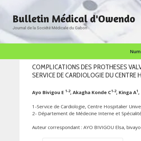
Aller
au
Bulletin Médical d'Owendo
contenu
Journal de la Société Médicale du Gabon
Numé
COMPLICATIONS DES PROTHESES VALV
SERVICE DE CARDIOLOGIE DU CENTRE H
1-2
1-2
1
Ayo Bivigou E
, Akagha Konde C
, Kinga A
,
1-Service de Cardiologie, Centre Hospitalier Univer
2- Département de Médecine Interne et Spécialité
Auteur correspondant : AYO BIVIGOU Elsa, bivayo@