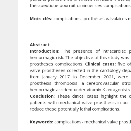
thérapeutique pourrait diminuer ces complications 
Mots clés:
complications- prothèses valvulaires m
Abstract
Introduction:
The presence of intracardiac pr
hemorrhagic risk. The objective of this study was to
prostheses complications.
Clinical cases:
five ob
valve prostheses collected in the cardiology depa
from January 2017 to December 2021, were r
prosthesis thrombosis, a cerebrovascular str
hemorrhagic accident under vitamin K antagonists.
Conclusion:
These clinical cases highlight the d
patients with mechanical valve prosthesis in ou
reduce these potentially lethal complications.
Keywords:
complications- mechanical valve prost