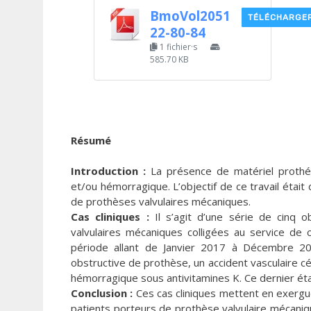
BmoVol2051
TÉLÉCHARGE
22-80-84
1 fichier·s
585.70 KB
Résumé
Introduction :
La présence de matériel prothét
et/ou hémorragique. L’objectif de ce travail était 
de prothèses valvulaires mécaniques.
Cas cliniques :
Il s’agit d’une série de cinq 
valvulaires mécaniques colligées au service de ca
période allant de Janvier 2017 à Décembre 20
obstructive de prothèse, un accident vasculaire c
hémorragique sous antivitamines K. Ce dernier éta
Conclusion :
Ces cas cliniques mettent en exergue l
patients porteurs de prothèse valvulaire mécani