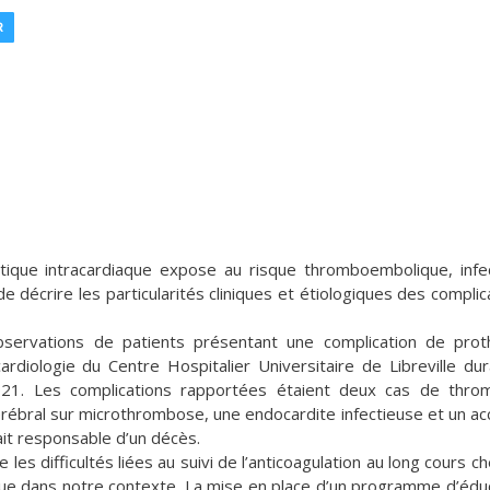
R
ique intracardiaque expose au risque thromboembolique, infe
de décrire les particularités cliniques et étiologiques des complic
observations de patients présentant une complication de pro
rdiologie du Centre Hospitalier Universitaire de Libreville dur
21. Les complications rapportées étaient deux cas de thro
érébral sur microthrombose, une endocardite infectieuse et un ac
it responsable d’un décès.
es difficultés liées au suivi de l’anticoagulation au long cours ch
que dans notre contexte. La mise en place d’un programme d’édu