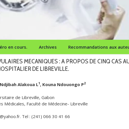
ro en cours.
Archives
Recommandations aux aute
ULAIRES MECANIQUES : A PROPOS DE CINQ CAS A
OSPITALIER DE LIBREVILLE.
1
2
 Ndjibah Alakoua L
, Kouna Ndouongo P
sitaire de Libreville, Gabon
s Médicales, Faculté de Médecine- Libreville
yahoo.fr. Tel : (241) 066 30 41 66