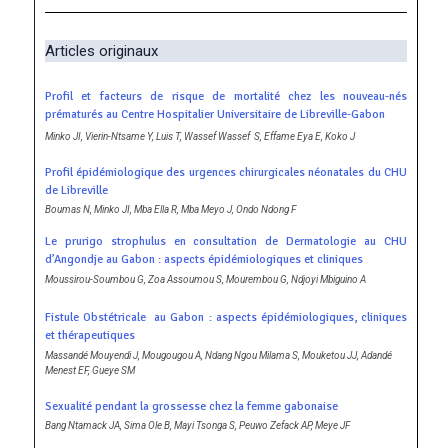
Articles originaux
Profil et facteurs de risque de mortalité chez les nouveau-nés
prématurés au Centre Hospitalier Universitaire de Libreville-Gabon
Minko JI, Vierin-Ntsame Y, Luis T, Wassef Wassef S, Effame Eya E, Koko J
Profil épidémiologique des urgences chirurgicales néonatales du CHU
de Libreville
Boumas N, Minko JI, Mba Ella R, Mba Meyo J, Ondo Ndong F
Le prurigo strophulus en consultation de Dermatologie au CHU
d’Angondje au Gabon : aspects épidémiologiques et cliniques
Moussirou-Soumbou G, Zoa Assoumou S, Mourembou G, Ndjoyi Mbiguino A
Fistule Obstétricale au Gabon : aspects épidémiologiques, cliniques
et thérapeutiques
Massandé Mouyendi J, Mougougou A, Ndang Ngou Milama S, Mouketou JJ, Adandé
Menest EF, Gueye SM
Sexualité pendant la grossesse chez la femme gabonaise
Bang Ntamack JA, Sima Ole B, Mayi Tsonga S, Peuwo Zefack AP, Meye JF