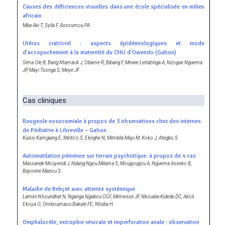
Causes des déficiences visuelles dans une école spécialisée en milieu
africain
Mba Aki T, Sylla F, Assoumou PA
Utérus ciatriciel : aspects épidémiologiques et mode
d’accopuchement à la maternité du CHU d’Owendo (Gabon)
Sima Ole B, Bang Ntamack J, Obame R, Bibang F, Mewie Lendzinga A, Nzogue Nguema
JP, Mayi Tsonga S, Meye JF
Cas cliniques
Rougeole nosocomiale à propos de 3 observations chez des internes
de Pédiatrie à Libreville – Gabon
Kuissi Kamgaing E, Minto’o S, Ekeghe N, Mimbila Mayi M, Koko J, Ategbo S
Automutilation pénienne sur terrain psychotique: à propos de 4 cas
Massande Mouyendi J, Ndang Ngou Milama S, Mougougou A, Nguema Asseko B,
Bayonne Manou S
Maladie de Behçet avec atteinte systémique
Lamini N’soundhat N, Nganga Ngabou CGF, Mimiesse JF, Nkouala-Kidede DC, Akoli
Ekoya O, Omboumaou Bakale FE, Ntsiba H
Omphalocèle, extrophie vésicale et imperforation anale : observation