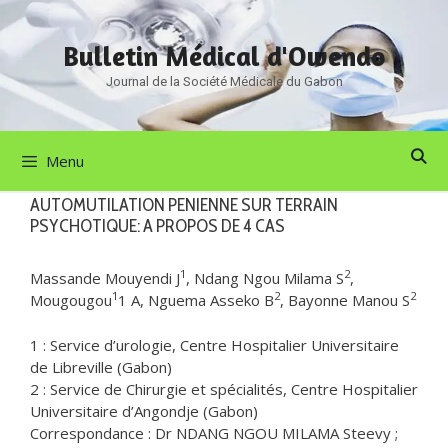
Aller
au
Bulletin Médical d'Owendo
contenu
Journal de la Société Médicale du Gabon
Menu
AUTOMUTILATION PENIENNE SUR TERRAIN
PSYCHOTIQUE: A PROPOS DE 4 CAS
1
2
Massande Mouyendi J
, Ndang Ngou Milama S
,
1
2
2
Mougougou
1 A, Nguema Asseko B
, Bayonne Manou S
1 : Service d’urologie, Centre Hospitalier Universitaire
de Libreville (Gabon)
2 : Service de Chirurgie et spécialités, Centre Hospitalier
Universitaire d’Angondje (Gabon)
Correspondance : Dr NDANG NGOU MILAMA Steevy ;