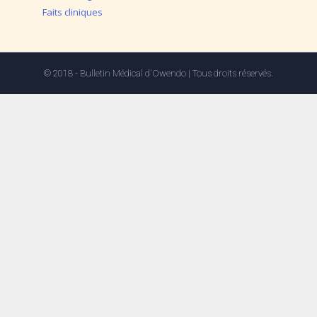
Faits cliniques
© 2018 - Bulletin Médical d'Owendo | Tous droits réservés.