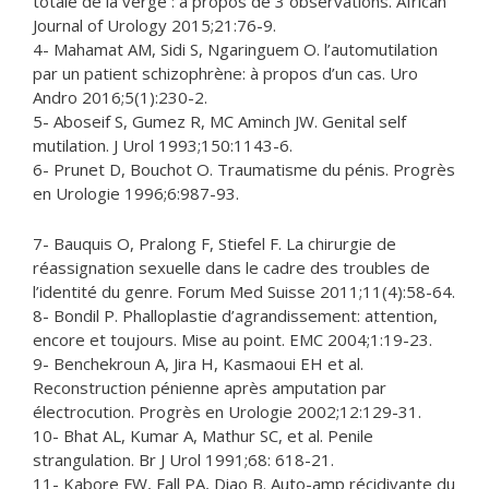
totale de la verge : à propos de 3 observations. African
Journal of Urology 2015;21:76-9.
4- Mahamat AM, Sidi S, Ngaringuem O. l’automutilation
par un patient schizophrène: à propos d’un cas. Uro
Andro 2016;5(1):230-2.
5- Aboseif S, Gumez R, MC Aminch JW. Genital self
mutilation. J Urol 1993;150:1143-6.
6- Prunet D, Bouchot O. Traumatisme du pénis. Progrès
en Urologie 1996;6:987-93.
7- Bauquis O, Pralong F, Stiefel F. La chirurgie de
réassignation sexuelle dans le cadre des troubles de
l’identité du genre. Forum Med Suisse 2011;11(4):58-64.
8- Bondil P. Phalloplastie d’agrandissement: attention,
encore et toujours. Mise au point. EMC 2004;1:19-23.
9- Benchekroun A, Jira H, Kasmaoui EH et al.
Reconstruction pénienne après amputation par
électrocution. Progrès en Urologie 2002;12:129-31.
10- Bhat AL, Kumar A, Mathur SC, et al. Penile
strangulation. Br J Urol 1991;68: 618-21.
11- Kabore FW, Fall PA, Diao B. Auto-amp récidivante du