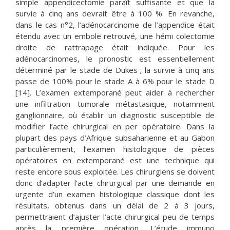
simple appendicectomie paraît suffisante et que la
survie à cinq ans devrait être à 100 %. En revanche,
dans le cas n°2, l’adénocarcinome de l’appendice était
étendu avec un embole retrouvé, une hémi colectomie
droite de rattrapage était indiquée. Pour les
adénocarcinomes, le pronostic est essentiellement
déterminé par le stade de Dukes ; la survie à cinq ans
passe de 100% pour le stade A à 6% pour le stade D
[14]. L’examen extemporané peut aider à rechercher
une infiltration tumorale métastasique, notamment
ganglionnaire, où établir un diagnostic susceptible de
modifier l’acte chirurgical en per opératoire. Dans la
plupart des pays d’Afrique subsaharienne et au Gabon
particulièrement, l’examen histologique de pièces
opératoires en extemporané est une technique qui
reste encore sous exploitée. Les chirurgiens se doivent
donc d’adapter l’acte chirurgical par une demande en
urgente d’un examen histologique classique dont les
résultats, obtenus dans un délai de 2 à 3 jours,
permettraient d’ajuster l’acte chirurgical peu de temps
après la première opération. L’étude immuno