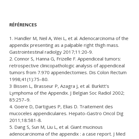
RÉFÉRENCES
1. Handler M, Neil A, Wei L, et al. Adenocarcinoma of the
appendix presenting as a palpable right thigh mass.
Gastrointestinal radiolgy 2017;11:20-9.
2. Connor S, Hanna G, Frizelle F. Appendiceal tumors:
retrospective clinicopathologic analysis of appendiceal
tumors from 7.970 appendectomies. Dis Colon Rectum
1998;41(1):75–80.
3 Bissen L, Brasseur P, Azagra J, et al. Burkitt’s
Lymphoma of the Appendix. J Belgian Soc Radiol 2002;
85:257–9.
4. Goere D, Dartigues P, Elias D. Traitement des
mucoceles appendiculaires. Hepato-Gastro Oncol Dig
2011;18:581-8.
5. Dang S, Sun M, Liu L, et al. Giant mucinous
adenocarcinoma of the appendix : a case report. J Med