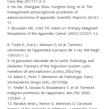
Case Rep 2017;11:2–5.
6. Xin Xie, Zhangjian Zhou, Yonghon Song, et al. The
management and prognostic prediction of
adenocarcinoma of appendix. Scientific Reports 2016;1-
11.
7. Mccusker ME, Cote TR, Sobin LH. Primary Malignant
Neoplasms of the Appendix. Cancer 2002;12:3307–12.
8. Touiti D, Zrara I, Mansari O, et al. Tumeurs
carcinoides de l’appendice à propos de 3 cas. Md Magh
1997;61:1–2.
9. Organisation Mondiale de la Santé. Pathology and
Geneties Tumours of the Digestive System. Lyon,
Hamilton SR and Aaltonen LA (éd.),2002;94p.
10. Adem C, Petit T. Memento de Pathologie. Paris,
Vernazobres-Grego (éd.), 2010;90p.
11. Khabir A, Gouiaa N, Boudawara T, et al. Tumeurs
malignes primitives de l’appendice. Ann Chir 2000;
125:801–2.
12. Barakat Amin J, Reese D, Menezes G. Carcinoid
tumors of the appendix in childreen : a reminder. Case