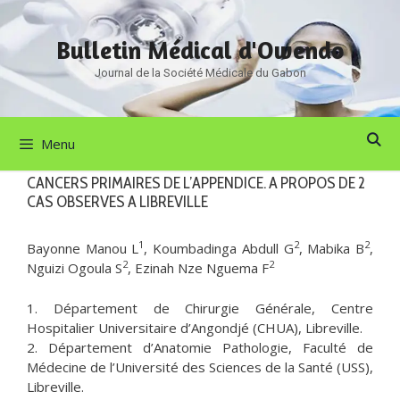
Aller
au
Bulletin Médical d'Owendo
contenu
Journal de la Société Médicale du Gabon
Menu
CANCERS PRIMAIRES DE L’APPENDICE. A PROPOS DE 2
CAS OBSERVES A LIBREVILLE
1
2
2
Bayonne Manou L
, Koumbadinga Abdull G
, Mabika B
,
2
2
Nguizi Ogoula S
, Ezinah Nze Nguema F
1. Département de Chirurgie Générale, Centre
Hospitalier Universitaire d’Angondjé (CHUA), Libreville.
2. Département d’Anatomie Pathologie, Faculté de
Médecine de l’Université des Sciences de la Santé (USS),
Libreville.