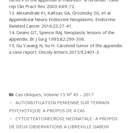
rep Clin Pract Rev 2003;4:69-72.
13. Alexandraki KI, Kaltsas GA, Grozinsky GS, et al.
Appendiceal Neuro Endocrine Neoplasms. Endocrine
Related Cancer 2016;23:27-41.
14. Deans GT, Spence RAJ. Neoplastic lesions of the
appendix. Br J Surg 1995;82:299-306.
15. Gu Y,wang N, Xu H. Carcinoid tumor of the appendix:
a case report. Oncoly letters 2015;9:2401-3.
Catégories
Cas cliniques
,
Volume 15 N° 43 – 2017
AUTOMUTILATION PENIENNE SUR TERRAIN
PSYCHOTIQUE: A PROPOS DE 4 CAS
CYTOSTEATONECROSE NEONATALE : A PROPOS
DE DEUX OBSERVATIONS A LIBREVILLE GABON