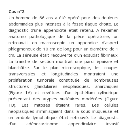
Cas n°2
Un homme de 66 ans a été opéré pour des douleurs
abdominales plus intenses à la fosse iliaque droite. Le
diagnostic d’une appendicite était retenu. A l’examen
anatomo pathologique de la pièce opératoire, on
retrouvait en macroscopie un appendice d’aspect
phlegmoneux de 10 cm de long pour un diamètre de 1
cm. La séreuse était recouverte d’un exsudat fibrineux.
La tranche de section montrait une paroi épaisse et
blanchâtre. Sur le plan microscopique, les coupes
transversales et longitudinales montraient une
prolifération tumorale constituée de nombreuses
structures glandulaires néoplasiques, anarchiques
(Figure 1A) et revêtues d’un épithélium cylindrique
présentant des atypies nucléaires modérées (Figure
1B). Les mitoses étaient rares. Les cellules
néoplasiques s’immisçaient dans la sous-muqueuse et
un embole lymphatique était retrouvé. Le diagnostic
d’un adénocarcinome appendiculaire invasif