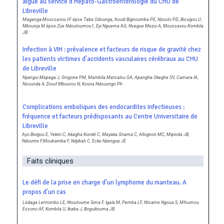
aiguë au service d’Hépato-Gastroentérologie du CHU de
Libreville
Maganga-Moussavou I-F épse Taba Odounga, Itoudi Bignoumba PE, Nzouto PD, Bisvigou U,
Mbounja M épse Zue Ndoutoumou1, Eyi Nguema AG, Nsegue Mezui A, Moussavou Kombila
JB
Infection à VIH : prévalence et facteurs de risque de gravité chez
les patients victimes d’accidents vasculaires cérébraux au CHU
de Libreville
Nyangui Mapaga J, Gnigone PM, Mambila Matsalou GA, Apangha Okeghe SV, Camara IA,
Nsounda A, Diouf Mbourou N, Kouna Ndouongo Ph
Complications emboliques des endocardites infectieuses :
fréquence et facteurs prédisposants au Centre Universitaire de
Libreville
Ayo Bivigou E, Yekini C, Akagha Kondé C, Mayaka Gnama C, Allognon MC, Mipinda JB,
Ndoume F,Moubamba F, Ndjibah C, Ecke Nzengue JE
Faits cliniques
Le défi de la prise en charge d’un lymphome du manteau. A
propos d’un cas
Lédaga Lentombo LE, Ntoutoume Sima F, Igala M, Pemba LF, Ntsame Ngoua S, Mfoumou
Essono AF, Kombila U, Ibaba J, Boguikouma JB