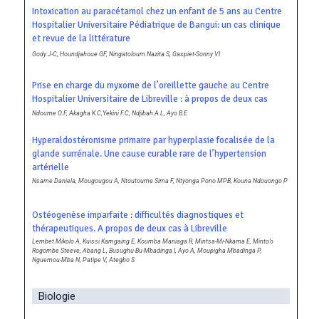
Intoxication au paracétamol chez un enfant de 5 ans au Centre
Hospitalier Universitaire Pédiatrique de Bangui: un cas clinique
et revue de la littérature
Gody J-C, Houndjahoue GF, Ningatoloum Nazita S, Gaspiet-Sonny VI
Prise en charge du myxome de l’oreillette gauche au Centre
Hospitalier Universitaire de Libreville : à propos de deux cas
Ndoume O.F, Akagha K.C,Yekini F.C, Ndjibah A.L, Ayo B.E
Hyperaldostéronisme primaire par hyperplasie focalisée de la
glande surrénale. Une cause curable rare de l’hypertension
artérielle
Nsame Daniela, Mougougou A, Ntoutoume Sima F, Ntyonga Pono MPB, Kouna Ndouongo P
Ostéogenèse imparfaite : difficultés diagnostiques et
thérapeutiques. A propos de deux cas à Libreville
Lembet Mikolo A, Kuissi Kamgaing E, Koumba Maniaga R, Mintsa-Mi-Nkama E, Minto’o
Rogombe Steeve, Abang L, Busughu-Bu-Mbadinga I, Ayo A, Moupigha Mbadinga P,
Nguemou-Mba N, Patipe V, Ategbo S
Biologie