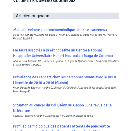
VOLUME 19, NUMERO 50, JUIN 2021
Articles originaux
Maladie-veineuse-thromboembolique-chez-le-cancereux
Diabaté K, Konaté M, Diarra IM, Dabo G, Kouma A, Sanogo S, Sidibé MF, Bathily M, Traoré H,
Keita M, Sidibé S
Facteurs associés à la rétinopathie au Centre National
Hospitalier Universitaire Hubert Koutoukou Maga de Cotonou
Abouki COA, Kerekou CA, Doutetien Djossou A, Aïgbè N, Djohossou GJ, Alamou S, Odoulami
L, Sounouvou I, Tchabi S
Prévalence des cancers chez les personnes vivant avec le VIH à
Libreville de 2010 à 2016 (Gabon)
Koumakpayi IH, Engohan-Aloghe C, Mistoul IA, Coulibaly A, Ivanga M, Igabouyi Moussadji C,
Belembaogo E
Situation du cancer du Col Utérin au Gabon : une revue de la
littérature
Ivanga M, Engohan-Aloghe C, Koumakpayi IH, Meye JF, Belembaogo E
Profil épidémiologique des patients atteints de pancréatite