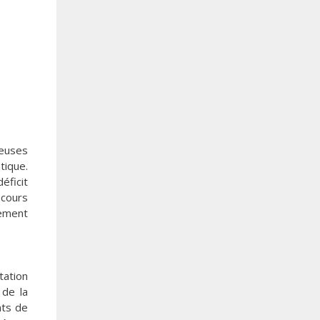
ieuses
tique.
éficit
cours
nement
tation
 de la
nts de