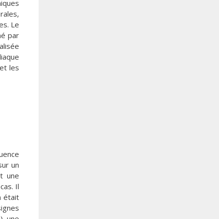
hiques
rales,
es. Le
mé par
alisée
diaque
et les
quence
sur un
et une
as. Il
 était
signes
), une