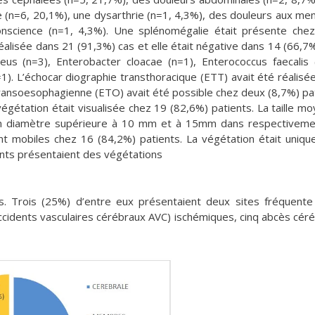
ue (n=6, 20,1%), une dysarthrie (n=1, 4,3%), des douleurs aux m
conscience (n=1, 4,3%). Une splénomégalie était présente chez
éalisée dans 21 (91,3%) cas et elle était négative dans 14 (66,7%
eus (n=3), Enterobacter cloacae (n=1), Enterococcus faecalis 
=1). L’échocar diographie transthoracique (ETT) avait été réalisé
ransoesophagienne (ETO) avait été possible chez deux (8,7%) pa
gétation était visualisée chez 19 (82,6%) patients. La taille m
un diamètre supérieure à 10 mm et à 15mm dans respectivem
nt mobiles chez 16 (84,2%) patients. La végétation était uniq
ents présentaient des végétations
s. Trois (25%) d’entre eux présentaient deux sites fréquente
accidents vasculaires cérébraux AVC) ischémiques, cinq abcès cér