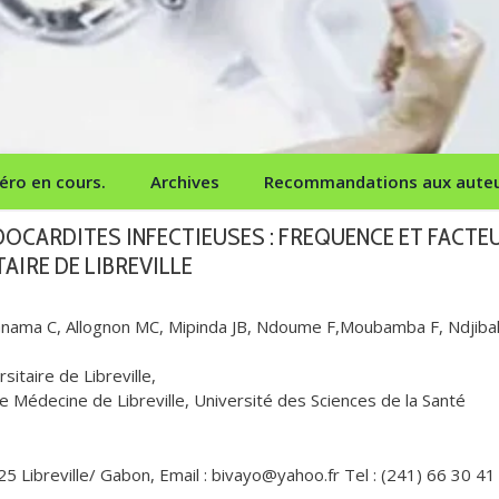
ro en cours.
Archives
Recommandations aux aute
OCARDITES INFECTIEUSES : FREQUENCE ET FACTE
IRE DE LIBREVILLE
 Gnama C, Allognon MC, Mipinda JB, Ndoume F,Moubamba F, Ndjiba
sitaire de Libreville,
 Médecine de Libreville, Université des Sciences de la Santé
25 Libreville/ Gabon, Email : bivayo@yahoo.fr Tel : (241) 66 30 41