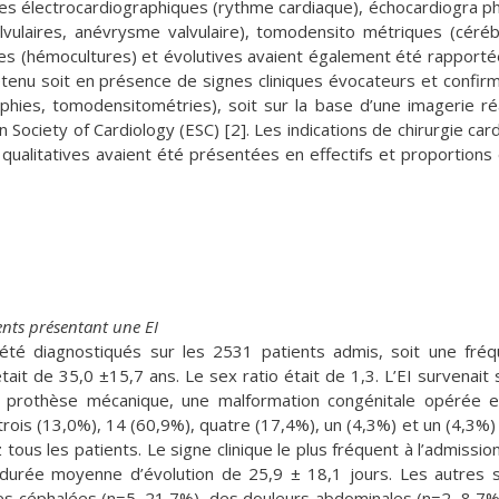
es électrocardiographiques (rythme cardiaque), échocardiogra p
lvulaires, anévrysme valvulaire), tomodensito métriques (céréb
es (hémocultures) et évolutives avaient également été rapporté
etenu soit en présence de signes cliniques évocateurs et confir
ies, tomodensitométries), soit sur la base d’une imagerie ré
ciety of Cardiology (ESC) [2]. Les indications de chirurgie car
 qualitatives avaient été présentées en effectifs et proportions 
ents présentant une EI
 été diagnostiqués sur les 2531 patients admis, soit une fré
ait de 35,0 ±15,7 ans. Le sex ratio était de 1,3. L’EI survenait 
ne prothèse mécanique, une malformation congénitale opérée 
ois (13,0%), 14 (60,9%), quatre (17,4%), un (4,3%) et un (4,3%) c
ous les patients. Le signe clinique le plus fréquent à l’admission
 durée moyenne d’évolution de 25,9 ± 18,1 jours. Les autres 
des céphalées (n=5, 21,7%), des douleurs abdominales (n=2, 8,7%