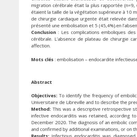
migration cérébrale était la plus rapportée (n=9,
étaient la taille de la végétation supérieure à 10
de chirurgie cardiaque urgente était relevée da
présenté une embolisation et 5 (45,4%).en l’absen
Conclusion
: Les complications emboliques des 
cérébrale. L’absence de plateau de chirurgie car
affection.
Mots clés
: embolisation – endocardite infectieus
Abstract
Objectives:
To identify the frequency of embolic 
Universitaire de Libreville and to describe the pre
Method:
This was a descriptive retrospective st
infective endocarditis was retained, according t
December 2020. The diagnosis of an embolic compli
and confirmed by additional examinations, or on t
Results:
Infectious endocarditis was diagnosed 