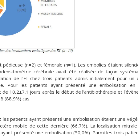
 pédieuse (n=2) et fémorale (n=1). Les embolies étaient silenc
ensitométrie cérébrale avait été réalisée de façon systéma
ion de l’EI chez trois patients admis initialement pour un d
le. Pour les patients ayant présenté une embolisation en 
it de 10,2±7,1 jours après le début de l’antibiothérapie et l’évè
 8 (88,9%) cas.
z les patients ayant présenté une embolisation étaient une végé
tère mobile de cette dernière (66,7%). La localisation mitrale
 ayant présenté une embolisation (50,0%). Parmi les trois patie