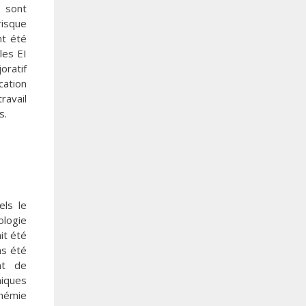
s sont
risque
nt été
les EI
oratif
cation
ravail
s.
els le
ologie
it été
as été
nt de
niques
chémie