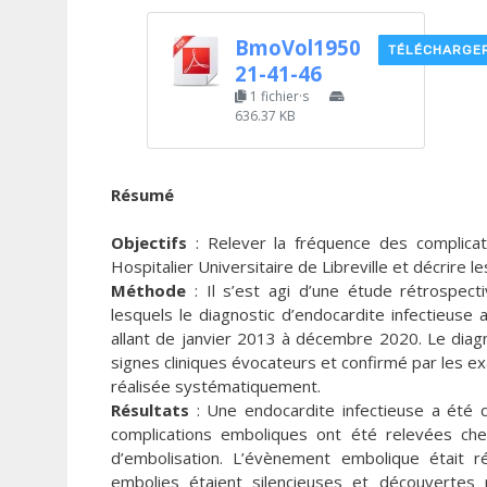
BmoVol1950
TÉLÉCHARGE
21-41-46
1 fichier·s
636.37 KB
Résumé
Objectifs
: Relever la fréquence des complicat
Hospitalier Universitaire de Libreville et décrire l
Méthode
: Il s’est agi d’une étude rétrospect
lesquels le diagnostic d’endocardite infectieuse 
allant de janvier 2013 à décembre 2020. Le diag
signes cliniques évocateurs et confirmé par les e
réalisée systématiquement.
Résultats
: Une endocardite infectieuse a été 
complications emboliques ont été relevées ch
d’embolisation. L’évènement embolique était ré
embolies étaient silencieuses et découvertes