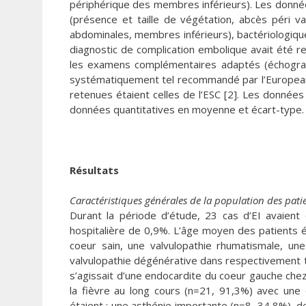
périphérique des membres inférieurs). Les donné
(présence et taille de végétation, abcès péri va
abdominales, membres inférieurs), bactériologiqu
diagnostic de complication embolique avait été r
les examens complémentaires adaptés (échograph
systématiquement tel recommandé par l’European So
retenues étaient celles de l’ESC [2]. Les données
données quantitatives en moyenne et écart-type.
Résultats
Caractéristiques générales de la population des pati
Durant la période d’étude, 23 cas d’EI avaient
hospitalière de 0,9%. L’âge moyen des patients ét
coeur sain, une valvulopathie rhumatismale, u
valvulopathie dégénérative dans respectivement tr
s’agissait d’une endocardite du coeur gauche chez t
la fièvre au long cours (n=21, 91,3%) avec une
étaient : une asthénie importante (n=8, 34,8%), 