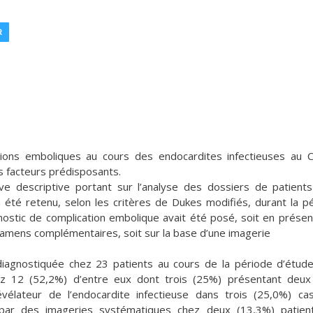
R
ions emboliques au cours des endocardites infectieuses au 
es facteurs prédisposants.
ive descriptive portant sur l’analyse des dossiers de patient
a été retenu, selon les critères de Dukes modifiés, durant la p
nostic de complication embolique avait été posé, soit en prése
xamens complémentaires, soit sur la base d’une imagerie
diagnostiquée chez 23 patients au cours de la période d’étud
ez 12 (52,2%) d’entre eux dont trois (25%) présentant deux
vélateur de l’endocardite infectieuse dans trois (25,0%) ca
 par des imageries systématiques chez deux (13,3%) patien