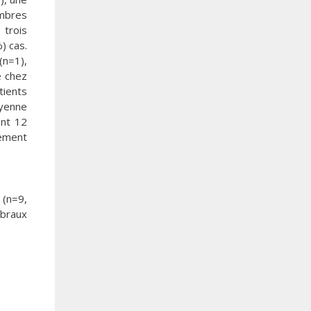
embres
 trois
) cas.
(n=1),
e chez
tients
oyenne
ent 12
uement
 (n=9,
ébraux