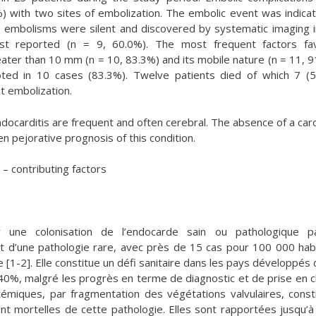
) with two sites of embolization. The embolic event was indicat
he embolisms were silent and discovered by systematic imaging 
st reported (n = 9, 60.0%). The most frequent factors fav
ater than 10 mm (n = 10, 83.3%) and its mobile nature (n = 11, 9
oted in 10 cases (83.3%). Twelve patients died of which 7 (
t embolization.
ndocarditis are frequent and often cerebral. The absence of a car
en pejorative prognosis of this condition.
 – contributing factors
ar une colonisation de l’endocarde sain ou pathologique p
git d’une pathologie rare, avec près de 15 cas pour 100 000 hab
e [1-2]. Elle constitue un défi sanitaire dans les pays développés d
’à 40%, malgré les progrès en terme de diagnostic et de prise en 
témiques, par fragmentation des végétations valvulaires, const
nt mortelles de cette pathologie. Elles sont rapportées jusqu’