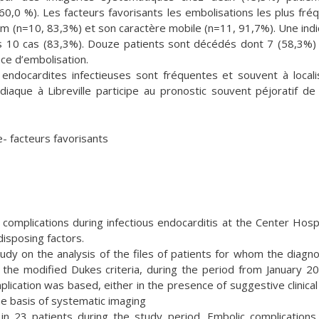
 60,0 %). Les facteurs favorisants les embolisations les plus fré
 mm (n=10, 83,3%) et son caractère mobile (n=11, 91,7%). Une indi
ns 10 cas (83,3%). Douze patients sont décédés dont 7 (58,3%)
ce d’embolisation.
endocardites infectieuses sont fréquentes et souvent à locali
diaque à Libreville participe au pronostic souvent péjoratif de
e- facteurs favorisants
complications during infectious endocarditis at the Center Hospi
disposing factors.
udy on the analysis of the files of patients for whom the diagno
o the modified Dukes criteria, during the period from January 2
cation was based, either in the presence of suggestive clinical
he basis of systematic imaging
in 23 patients during the study period. Embolic complication