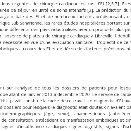
tions urgentes de chirurgie cardiaque en cas d’EI [2,5,7]. Elle
ée de séjour en unité de soins intensifs [3]. La prédiction du 
arge initiale des EI et de nombreux facteurs prédisposants o
rique Sub Saharienne, les rares études hospitalières portant sur 
que différents des pays industrialisés avec un pronostic plus péj
 l’absence de plateau de chirurgie cardiaque à Libreville, l’identifi
nécessité en vue d’une évacuation sanitaire. L’objectif de ce t
mboliques au cours des EI et de décrire les facteurs prédisposant
ant sur l’analyse de tous les dossiers de patients pour lesqu
riode allant de janvier 2013 à décembre 2020. Le service de cardi
CHUL) avait constitué la cadre de ce travail. Le diagnostic d’EI ava
s dossiers pour lesquels le diagnostic était douteux n’avaient p
ociodémographiques (âge, sexe), anamnestiques (antécéde
 de consultation, antécédent de manifestation embolique) et cli
signes d’insuffisance cardiaque, signes digestifs, signes d’is