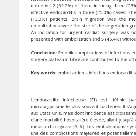
noted in 12 (52.2%) of them, including three (25%
infective endocarditis in three (25.0%) cases. T
(13.3%) patients. Brain migration was the mo
embolizations were the size of the vegetation gre
An indication for urgent cardiac surgery was n
presented with embolization and 5 (45.4%) withou
Conclusion:
Embolic complications of infectious e
surgery plateau in Libreville contributes to the oft
Key words
: embolization – infectious endocarditis
L’endocardite infectieuse (EI) est définie p
microorganisme le plus souvent bactérien. Il s’a
aux Etats Unis, mais dont l’incidence est croissant
d’une mortalité hospitalière élevée, allant jusqu
médico-chirurgicale [3-6]. Les embolisations sys
une des complications majeures et potentielleme