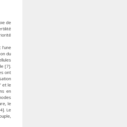
oie de
tilité
iorité
 l’une
ion du
llules
e [7].
es ont
sation
 et le
ins en
thodes
re, le
4]. Le
ouple,