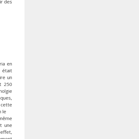
ir des
ria en
 était
ire un
t 250
holgie
ques,
 cette
 le
e même
t une
effet,
lement