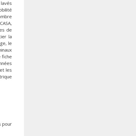
 lavés
bilité
nombre
(CASA,
res de
ier la
ge, le
minaux
 fiche
onnées
et les
trique
s pour