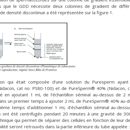
dis que le GDD nécessite deux colonnes de gradient de diffé
de densité discontinue a été représentée sur la figure 1.
ion qui était composée d’une solution du Puresperm ayant
Nidacon, cat no: PS80-100) et de PureSperm® 40% (Nidacon, c
ré en ajoutant 1 mL de l’échantillon séminal au-dessus de 2
dans un premier temps à ajouter 2 mL de PureSperm® 40% au-
e temps d’additionner 1 mL d’échantillon séminal au-dessu
s ont été centrifugés pendant 20 minutes à une gravité de 30
chnique qui permet de séparer des cellules en fonction de leur de
ité seront retrouvés dans la partie inférieure du tube appelée : 