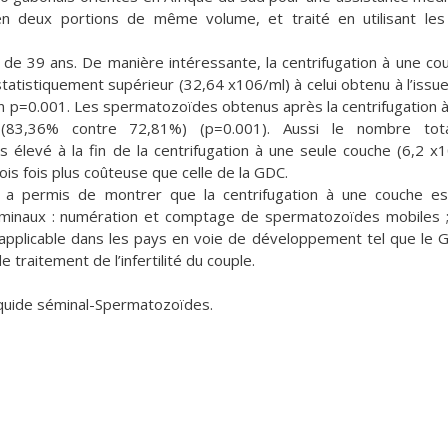
é en deux portions de même volume, et traité en utilisant le
de 39 ans. De manière intéressante, la centrifugation à une co
tistiquement supérieur (32,64 x106/ml) à celui obtenu à l’issue
un p=0.001. Les spermatozoïdes obtenus après la centrifugation 
 (83,36% contre 72,81%) (p=0.001). Aussi le nombre tot
 élevé à la fin de la centrifugation à une seule couche (6,2 x
ois fois plus coûteuse que celle de la GDC.
 a permis de montrer que la centrifugation à une couche e
minaux : numération et comptage de spermatozoïdes mobiles 
applicable dans les pays en voie de développement tel que le 
traitement de l’infertilité du couple.
liquide séminal-Spermatozoïdes.