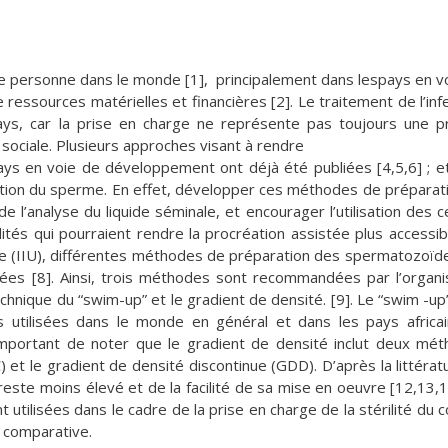
s de personne dans le monde [1], principalement dans lespays en v
ssources matérielles et financières [2]. Le traitement de l’infer
ys, car la prise en charge ne représente pas toujours une pr
 sociale. Plusieurs approches visant à rendre
 pays en voie de développement ont déjà été publiées [4,5,6] ; et
paration du sperme. En effet, développer ces méthodes de préparat
de l’analyse du liquide séminale, et encourager l’utilisation des ce
ités qui pourraient rendre la procréation assistée plus accessibl
ine (IIU), différentes méthodes de préparation des spermatozoïd
ées [8]. Ainsi, trois méthodes sont recommandées par l’organi
chnique du “swim-up” et le gradient de densité. [9]. Le “swim -up”
 utilisées dans le monde en général et dans les pays africa
st important de noter que le gradient de densité inclut deux mé
 et le gradient de densité discontinue (GDD). D’après la littératu
reste moins élevé et de la facilité de sa mise en oeuvre [12,13,1
ilisées dans le cadre de la prise en charge de la stérilité du c
e comparative.