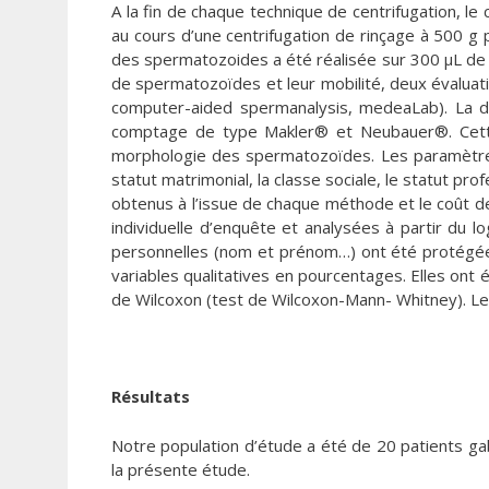
A la fin de chaque technique de centrifugation, l
au cours d’une centrifugation de rinçage à 500 g 
des spermatozoides a été réalisée sur 300 μL de 
de spermatozoïdes et leur mobilité, deux évaluatio
computer-aided spermanalysis, medeaLab). La d
comptage de type Makler® et Neubauer®. Cette 
morphologie des spermatozoïdes. Les paramètres 
statut matrimonial, la classe sociale, le statut pr
obtenus à l’issue de chaque méthode et le coût d
individuelle d’enquête et analysées à partir du l
personnelles (nom et prénom…) ont été protégée
variables qualitatives en pourcentages. Elles ont
de Wilcoxon (test de Wilcoxon-Mann- Whitney). Les 
Résultats
Notre population d’étude a été de 20 patients gab
la présente étude.