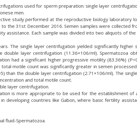
fugations used for sperm preparation: single layer centrifugati
abonese men.
tive study performed at the reproductive biology laboratory l
015 to the 31st December 2016. Semen samples were collected f
ility assistance. Each sample was divided into two aliquots of th
. The single layer centrifugation yielded significantly higher
he double layer centrifugation (11.36×106/ml). Spermatozoa ob
ation had a significant higher progressive motility (83.36%) (P<
total motile count was significantly greater in semen processed
05) than the double layer centrifugation (2.71×106/ml). The single
ncentration and total motile count.
ble layer centrifugation.
gation is more appropriate to be used for the establishment of 
 developing countries like Gabon, where basic fertility assista
al fluid-Spermatozoa.