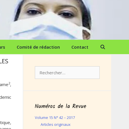
urs
Comité de rédaction
Contact
LES
Rechercher :
2
bame
,
ademic
Numéros de la Revue
Volume 15 N° 42 – 2017
tique,
Articles originaux
Jeanne