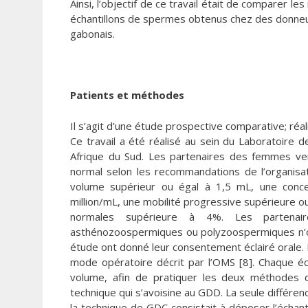
Ainsi, l’objectif de ce travail était de comparer le
échantillons de spermes obtenus chez des donn
gabonais.
Patients et méthodes
Il s’agit d’une étude prospective comparative; r
Ce travail a été réalisé au sein du Laboratoire 
Afrique du Sud. Les partenaires des femmes ven
normal selon les recommandations de l’organisat
volume supérieur ou égal à 1,5 mL, une conce
million/mL, une mobilité progressive supérieure 
normales supérieure à 4%. Les partenaire
asthénozoospermiques ou polyzoospermiques n’ont 
étude ont donné leur consentement éclairé orale. 
mode opératoire décrit par l’OMS [8]. Chaque é
volume, afin de pratiquer les deux méthodes
technique qui s’avoisine au GDD. La seule différen
la technique de GDC consistait à déposer l’échan