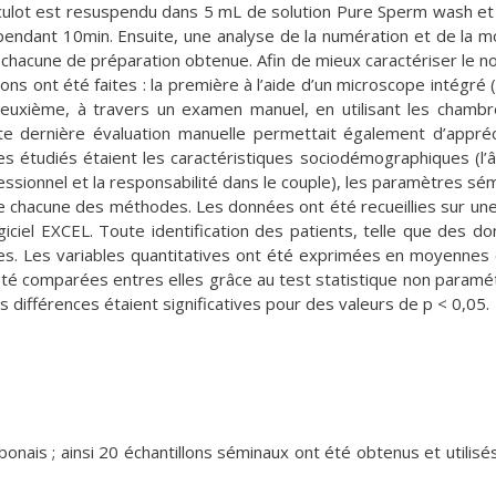
e culot est resuspendu dans 5 mL de solution Pure Sperm wash et
pendant 10min. Ensuite, une analyse de la numération et de la mo
chacune de préparation obtenue. Afin de mieux caractériser le 
ns ont été faites : la première à l’aide d’un microscope intégré 
euxième, à travers un examen manuel, en utilisant les chamb
dernière évaluation manuelle permettait également d’appréc
étudiés étaient les caractéristiques sociodémographiques (l’â
ofessionnel et la responsabilité dans le couple), les paramètres sé
e chacune des méthodes. Les données ont été recueillies sur une
ogiciel EXCEL. Toute identification des patients, telle que des d
s. Les variables quantitatives ont été exprimées en moyennes 
 été comparées entres elles grâce au test statistique non paramé
différences étaient significatives pour des valeurs de p < 0,05.
onais ; ainsi 20 échantillons séminaux ont été obtenus et utilisé