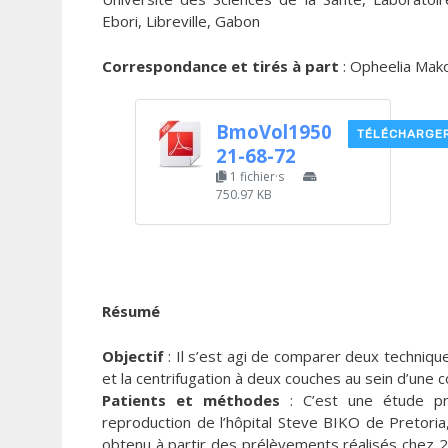
Ebori, Libreville, Gabon
Correspondance et tirés à part
: Opheelia Mak
BmoVol1950
TÉLÉCHARGE
21-68-72
1 fichier·s
750.97 KB
Résumé
Objectif
: Il s’est agi de comparer deux techniqu
et la centrifugation à deux couches au sein d’une
Patients et méthodes
: C’est une étude pro
reproduction de l’hôpital Steve BIKO de Pretori
obtenu à partir des prélèvements réalisés chez 2