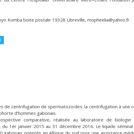
oyo Komba boite postale 19328 Libreville, mopheelia@yahoo.fr
R
es de centrifugation de spermatozoïdes: la centrifugation à une 
 cohorte d’hommes gabonais.
spective comparative, réalisée au laboratoire de biologie
a, du 1er janvier 2015 au 31 décembre 2016. Le liquide séminal
0 gabonais orientés en Afrique du sud pour une assistance médi