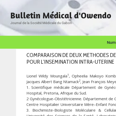
Aller
au
Bulletin Médical d'Owendo
contenu
Journal de la Société Médicale du Gabon
Numé
COMPARAISON DE DEUX METHODES DE
POUR L’INSEMINATION INTRA-UTERINE
1
Lionel Wildy Moungala
, Opheelia Makoyo Kom
2
Jacques Albert Bang Ntamack
, Jean François Mey
1. Scientifique médicale Département de Gynéco
Hospital, Pretoria, Afrique du Sud.
2 Gynécologue-Obstétricienne. Département de Gy
Centre Hospitalier Universitaire Mère–Enfant Fond
3. Biochimiste-Biologiste Moléculaire & Cellul
Université des Sciences de la Santé, Laboratoi