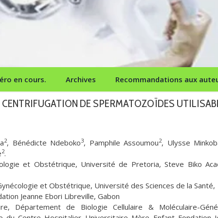
ro en cours.
Archives
Recommandations aux aute
 CENTRIFUGATION DE SPERMATOZOÏDES UTILISAB
2
3
2
ba
, Bénédicte Ndeboko
, Pamphile Assoumou
, Ulysse Minko
2
e
.
logie et Obstétrique, Université de Pretoria, Steve Biko Ac
nécologie et Obstétrique, Université des Sciences de la Santé,
ation Jeanne Ebori Libreville, Gabon
aire, Département de Biologie Cellulaire & Moléculaire-Géné
re du Centre Hospitalier Universitaire Mère–Enfant Fondation 