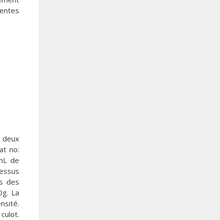
rentes
 deux
at no:
 mL de
dessus
s des
0g. La
nsité.
culot.