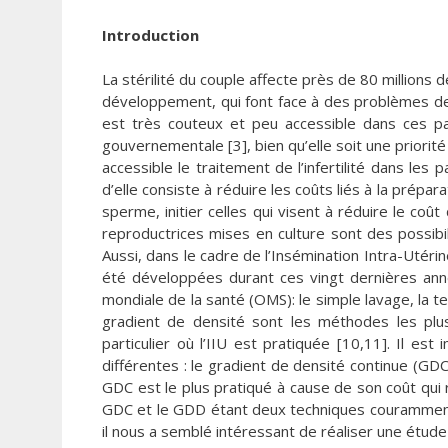
Introduction
La stérilité du couple affecte près de 80 million
développement, qui font face à des problèmes de re
est très couteux et peu accessible dans ces pa
gouvernementale [3], bien qu’elle soit une priorité
accessible le traitement de l’infertilité dans les
d’elle consiste à réduire les coûts liés à la pré
sperme, initier celles qui visent à réduire le coût 
reproductrices mises en culture sont des possibil
Aussi, dans le cadre de l’Insémination Intra-Utér
été développées durant ces vingt dernières ann
mondiale de la santé (OMS): le simple lavage, la te
gradient de densité sont les méthodes les plus
particulier où l’IIU est pratiquée [10,11]. Il e
différentes : le gradient de densité continue (GDC)
GDC est le plus pratiqué à cause de son coût qui 
GDC et le GDD étant deux techniques couramment ut
il nous a semblé intéressant de réaliser une étud