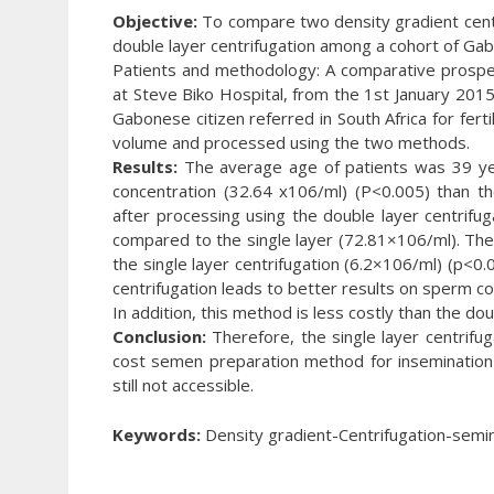
Objective:
To compare two density gradient centri
double layer centrifugation among a cohort of G
Patients and methodology: A comparative prospec
at Steve Biko Hospital, from the 1st January 2
Gabonese citizen referred in South Africa for fert
volume and processed using the two methods.
Results:
The average age of patients was 39 years
concentration (32.64 x106/ml) (P<0.005) than t
after processing using the double layer centrifug
compared to the single layer (72.81×106/ml). The 
the single layer centrifugation (6.2×106/ml) (p<0.
centrifugation leads to better results on sperm co
In addition, this method is less costly than the dou
Conclusion:
Therefore, the single layer centrifu
cost semen preparation method for insemination in
still not accessible.
Keywords:
Density gradient-Centrifugation-semin