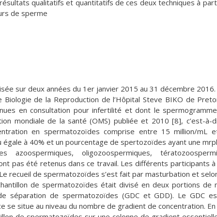
s résultats qualitatifs et quantitatifs de ces deux techniques à part
eurs de sperme
éalisée sur deux années du 1er janvier 2015 au 31 décembre 2016.
de Biologie de la Reproduction de l’Hôpital Steve BIKO de Preto
ues en consultation pour infertilité et dont le spermogramme
ion mondiale de la santé (OMS) publiée et 2010 [8], c’est-à-d
ntration en spermatozoïdes comprise entre 15 million/mL e
ou égale à 40% et un pourcentage de spertozoïdes ayant une mrp
s azoospermiques, oligozoospermiques, tératozoospermi
pas été retenus dans ce travail. Les différents participants à
Le recueil de spermatozoïdes s’est fait par masturbation et selon
chantillon de spermatozoïdes était divisé en deux portions d
 de séparation de spermatozoïdes (GDC et GDD). Le GDC es
ce se situe au niveau du nombre de gradient de concentration. En 
tillon de spermatozoïdes sur une colonne de gradient essentiel