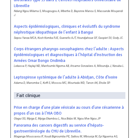
urétérales type JJ dans 2 Centres Hospitaliers Universitaire de
Libreville
Ndang Ngou Milama S, Mougougou A, Mbethe D, Bayonne Manou S, Massande Mouyendi
J.
Aspects épidémiologiques, cliniques et évolutifs du syndrome
néphrotique idiopathique de l’enfant à Bangui
Sepou Yanza MCA, Kosh Komba PJE, Guenefio AJT, Houndjahoue GF, Gaspiet SV, Gody JC.
Corps étrangers pharyngo-oesophagiens chez l’adulte : Aspects
épidémiologiques et diagnostiques à l’hôpital d’Instruction des
Armées Omar Bongo Ondimba
Lekassa P, Haylaji ND, Manfoumbi Ngoma AB, Atsame Gonzalves A, Miloundja J, Nzouba L.
Leptospirose systémique de l’adulte à Abidjan, Côte d’Ivoire
Adama D, Manomba C, Koffi S, Mossou MC, Mourtada WD, Tanon AK, Eholie SP.
Fait clinique
Prise en charge d’une plaie vésicale au cours d’une césarienne à
propos d’un cas à l’HIA OBO
Olagui SG, Mpiga E, Mpiga Ekambou L, Nsa Bidzo M, Ngou Mve Ngou JP
Panorama des cancers digestifs au service d’hépato-
gastroentérologie du CHU de Libreville.
Maganga Moussavou IF, Itoudi Bignoumba PE, Saïbou M, Mbounja M, Eyi Nguema AG,