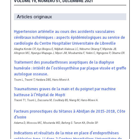
VOLUME 19, NUMERO 51, DECEMBRE 2021
Articles originaux
Hypertension artérielle au cours des accidents vasculaires
cérébraux ischémiques : aspects épidémiologiques au service de
cardiologie du Centre Hospitalier Universitaire de Libreville
Akagha Konde CP, Ayo Bivigou E, Ndjibah Alakoua LC, Ndoume Obiang F, Mipinda JB,
Allognon MC, Nyangui Mapaga J, Mpori JM, Moubamba F, Yekini C, Ngnigone P, Obame ER.
Traitement des pseudarthroses aseptiques de la diaphyse
humérale : intérêt de l’ostéosynthèse par plaque vissée et greffe
autologue osseuse.
Toure L, Traoré T, Haidara DBS, Hans-Moevi A.
Traumatismes graves de la main et du poignet par machine
batteuse à l’Hôpital de Mopti
Traoré T1, Touré L, Dassana M, Coulibaly BS, Niang M, Hans-Moevi A.
Facteurs pronostiques du tétanos à Abidjan de 2015-2018, Côte
d’Ivoire
Adama D, Mossou MC, Moutarda WD, Bafong S. Tanon KA, Eholie SP.
Indications et résultats de la mise en place d’endoprothèses