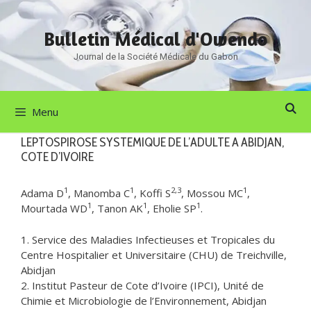
Aller
au
Bulletin Médical d'Owendo
contenu
Journal de la Société Médicale du Gabon
Menu
LEPTOSPIROSE SYSTEMIQUE DE L’ADULTE A ABIDJAN,
COTE D’IVOIRE
1
1
2,3
1
Adama D
, Manomba C
, Koffi S
, Mossou MC
,
1
1
1
Mourtada WD
, Tanon AK
, Eholie SP
.
1. Service des Maladies Infectieuses et Tropicales du
Centre Hospitalier et Universitaire (CHU) de Treichville,
Abidjan
2. Institut Pasteur de Cote d’Ivoire (IPCI), Unité de
Chimie et Microbiologie de l’Environnement, Abidjan