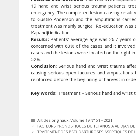
19 hand and wrist serious trauma patients trea
emergency. The completed lesion-causing result w
to Gustilo-Anderson and the amputations carri
treatment was mainly surgical. Re-education was 
Kapandji indication.
Results:
Patients’ average age was 26.7 years o
concerned with 63% of the cases and it involved
cases and the lesions were located on the right i
52%.
Conclusion:
Serious hand and wrist trauma affe
causing serious open factures and amputations
reinforced before the beginning of harvest in orde
Key words:
Treatment – Serious hand and wrist 
Catégories
Articles originaux
,
Volume 19 N° 51 – 2021
FACTEURS PRONOSTIQUES DU TETANOS A ABIDJAN DE 2
TRAITEMENT DES PSEUDARTHROSES ASEPTIQUES DE LA