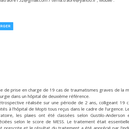
natraore152@gmail.com / terna.traore@yahoo.fr ; Mobile :
ARGER
e de prise en charge de 19 cas de traumatismes graves de la m
rurgie dans un hôpital de deuxième référence.
étrospective réalisée sur une période de 2 ans, colligeant 19 
és à l’hôpital de Mopti tous reçus dans le cadre de l’urgence. Le
atoire, les plaies ont été classées selon Gustilo-Anderson 
ciées selon le score de MESS. Le traitement était essentiel
t prescrite et le résultat du traitement a été apprécié par l’ind