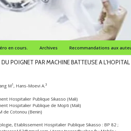
ro en cours.
Archives
Recommandations aux aute
 DU POIGNET PAR MACHINE BATTEUSE A L’HOPITAL
1
3
iang M
, Hans-Moevi A.
nt Hospitalier Publique Sikasso (Mali)
ent Hospitalier Publique de Mopti (Mali)
 de Cotonou (Benin)
ogie, Etablissement Hospitalier Publique Sikasso : BP 82 ;