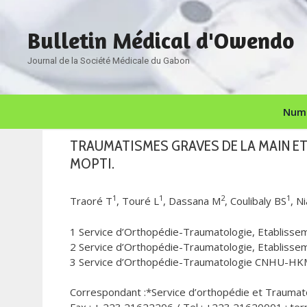
Aller
au
Bulletin Médical d'Owendo
contenu
Journal de la Société Médicale du Gabon
Numé
TRAUMATISMES GRAVES DE LA MAIN ET
MOPTI.
1
1
2
1
Traoré T
, Touré L
, Dassana M
, Coulibaly BS
, N
1 Service d’Orthopédie-Traumatologie, Etablisseme
2 Service d’Orthopédie-Traumatologie, Etablissem
3 Service d’Orthopédie-Traumatologie CNHU-HKM
Correspondant :*Service d’orthopédie et Traumatol