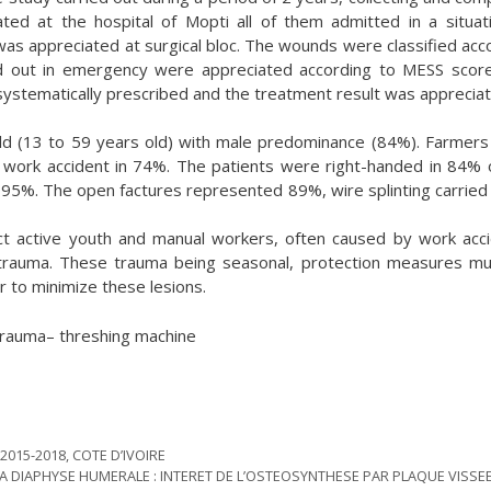
ted at the hospital of Mopti all of them admitted in a situat
as appreciated at surgical bloc. The wounds were classified acc
ed out in emergency were appreciated according to MESS scor
systematically prescribed and the treatment result was apprecia
ld (13 to 59 years old) with male predominance (84%). Farmer
 work accident in 74%. The patients were right-handed in 84% 
n 95%. The open factures represented 89%, wire splinting carried 
ct active youth and manual workers, often caused by work acc
 trauma. These trauma being seasonal, protection measures m
r to minimize these lesions.
trauma– threshing machine
015-2018, COTE D’IVOIRE
 DIAPHYSE HUMERALE : INTERET DE L’OSTEOSYNTHESE PAR PLAQUE VISSEE