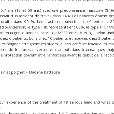
6,7 ans (13 et 59 ans) avec une prédominance masculine (84%
issait d’un accident de travail dans 74%. Les patients étaient dro
 droite dans 95 %. Les fractures ouvertes représentaient 
ilo-Anderson, le type IIIb représentaient 68%, le type IIIc 16%
n en urgence avec un score de MESS entre 8 et 9, , selon l’ind
 chez 6 patients, bons chez 10 patients et mauvais chez 3 patient
t poignet atteignent les sujets jeunes actifs et travailleurs ma
urces de fractures ouvertes et d’amputations traumatiques maj
 protection doivent être renforcées avant le début de la récolt
in et poignet – Machine batteuse
our experience of the treatment of 19 serious hand and wrist 
nt.
 study carried out during a period of 2 years, collecting and com