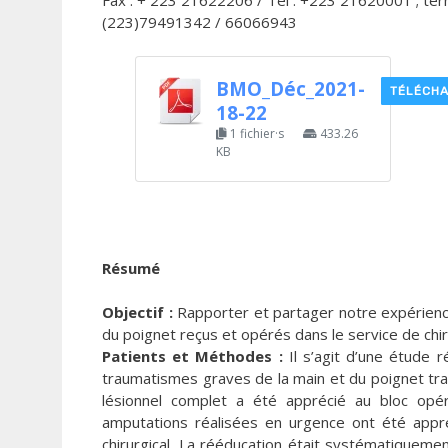
Fax : + 223 21622206 / Tel : +223 21620001 ; ter
(223)79491342 / 66066943
BMO_Déc_2021-
TÉLÉCH
18-22
1 fichier·s
433.26
KB
Résumé
Objectif :
Rapporter et partager notre expérienc
du poignet reçus et opérés dans le service de chi
Patients et Méthodes :
Il s’agit d’une étude r
traumatismes graves de la main et du poignet trait
lésionnel complet a été apprécié au bloc opér
amputations réalisées en urgence ont été appré
chirurgical. La rééducation était systématiquemen