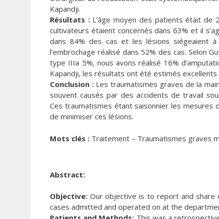
Kapandji.
Résultats :
L’âge moyen des patients était de 2
cultivateurs étaient concernés dans 63% et il s’ag
dans 84% des cas et les lésions siégeaient à
l’embrochage réalisé dans 52% des cas. Selon Gust
type IIIa 5%, nous avons réalisé 16% d’amputatio
Kapandji, les résultats ont été estimés excellents
Conclusion :
Les traumatismes graves de la main e
souvent causés par des accidents de travail so
Ces traumatismes étant saisonnier les mesures de
de minimiser ces lésions.
Mots clés :
Traitement – Traumatismes graves ma
Abstract:
Objective:
Our objective is to report and share 
cases admitted and operated on at the departme
Patients and Methods:
This was a retrospective