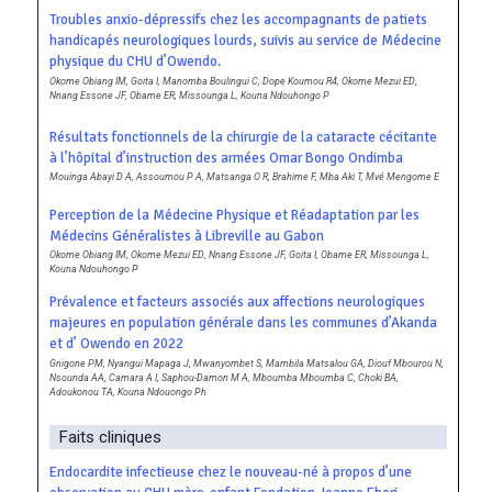
Troubles anxio-dépressifs chez les accompagnants de patiets
handicapés neurologiques lourds, suivis au service de Médecine
physique du CHU d’Owendo.
Okome Obiang IM, Goita I, Manomba Boulingui C, Dope Koumou R4, Okome Mezui ED,
Nnang Essone JF, Obame ER, Missounga L, Kouna Ndouhongo P
Résultats fonctionnels de la chirurgie de la cataracte cécitante
à l’hôpital d’instruction des armées Omar Bongo Ondimba
Mouinga Abayi D A, Assoumou P A, Matsanga O R, Brahime F, Mba Aki T, Mvé Mengome E
Perception de la Médecine Physique et Réadaptation par les
Médecins Généralistes à Libreville au Gabon
Okome Obiang IM, Okome Mezui ED, Nnang Essone JF, Goita I, Obame ER, Missounga L,
Kouna Ndouhongo P
Prévalence et facteurs associés aux affections neurologiques
majeures en population générale dans les communes d’Akanda
et d’ Owendo en 2022
Gnigone PM, Nyangui Mapaga J, Mwanyombet S, Mambila Matsalou GA, Diouf Mbourou N,
Nsounda AA, Camara A I, Saphou-Damon M A, Mboumba Mboumba C, Choki BA,
Adoukonou TA, Kouna Ndouongo Ph
Faits cliniques
Endocardite infectieuse chez le nouveau-né à propos d’une