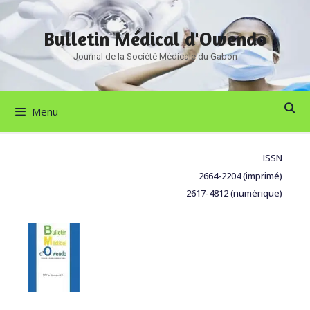
Bulletin Médical d'Owendo
Journal de la Société Médicale du Gabon
Menu
ISSN
2664-2204 (imprimé)
2617-4812 (numérique)