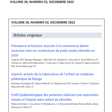
VOLUME 20, NUMERO 52, DECEMBRE 2022
VOLUME 20, NUMERO 52, DECEMBRE 2022
Articles originaux
Prévalence et facteurs associés à la somnolence diurne
excessive chez les conducteurs de poids lourds Libreville en
2019
Gnigone PM, Nyangui Mapaga J, Mambila GA, Allognon C, Nsounda A, Diouf Mbourou N,
Camara IA, Mboumba Mboumba C, Ondo Apo O, Ndao Eteno M, Ongoly IS, Saphou-Damon
MA, Kouna Ndouongo Ph
Aspects actuels de la tuberculose de l’enfant au complexe
pédiatrique de Bangui
Kombaya Koyangboi RJ, Ngoyoli Mbode LD, Ningatoloum NS, Gaspiet S, Kiteze C, Bogning
Mejiozem BO, Gody JC.
Profil Epidémiologique des patientes réalisant une exploration
tubaire à l’hôpital mère enfant de Libreville
Makoyo Komba O, Assoumou P, Minkobame U, Ambounda Nathalie, Reteno Retno, Bang
Ntamack A, Meye JF.