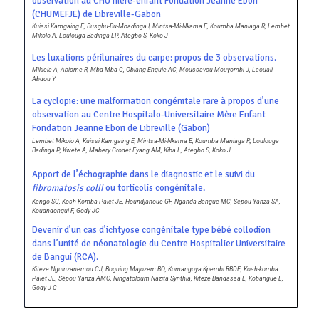
observation au CHU mère-enfant Fondation Jeanne Ebori
(CHUMEFJE) de Libreville-Gabon
Kuissi Kamgaing E, Busghu-Bu-Mbadinga I, Mintsa-Mi-Nkama E, Koumba Maniaga R, Lembet
Mikolo A, Loulouga Badinga LP, Ategbo S, Koko J
Les luxations périlunaires du carpe: propos de 3 observations.
Mikiela A, Abiome R, Mba Mba C, Obiang-Enguie AC, Moussavou-Mouyombi J, Laouali
Abdou Y
La cyclopie: une malformation congénitale rare à propos d’une
observation au Centre Hospitalo-Universitaire Mère Enfant
Fondation Jeanne Ebori de Libreville (Gabon)
Lembet Mikolo A, Kuissi Kamgaing E, Mintsa-Mi-Nkama E, Koumba Maniaga R, Loulouga
Badinga P, Kwete A, Mabery Grodet Eyang AM, Kiba L, Ategbo S, Koko J
Apport de l’échographie dans le diagnostic et le suivi du
fibromatosis colli
ou torticolis congénitale.
Kango SC, Kosh Komba Palet JE, Houndjahoue GF, Nganda Bangue MC, Sepou Yanza SA,
Kouandongui F, Gody JC
Devenir d’un cas d’ichtyose congénitale type bébé collodion
dans l’unité de néonatologie du Centre Hospitalier Universitaire
de Bangui (RCA).
Kiteze Nguinzanemou CJ, Bogning Majozem BO, Komangoya Kpembi RBDE, Kosh-komba
Palet JE, Sépou Yanza AMC, Ningatoloum Nazita Synthia, Kiteze Bandassa E, Kobangue L,
Gody J-C