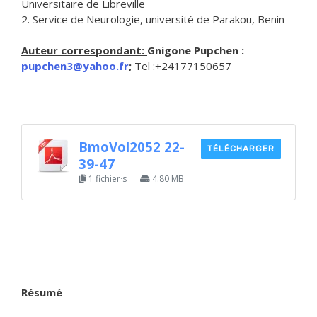
Universitaire de Libreville
2. Service de Neurologie, université de Parakou, Benin
Auteur correspondant:
Gnigone Pupchen :
pupchen3@yahoo.fr
;
Tel :+24177150657
BmoVol2052 22-
TÉLÉCHARGER
39-47
1 fichier·s
4.80 MB
Résumé