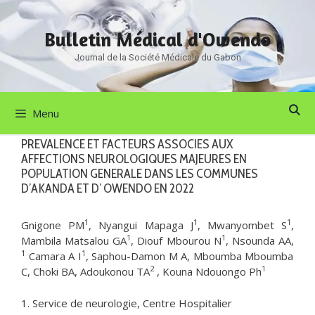
Aller
au
Bulletin Médical d'Owendo
contenu
Journal de la Société Médicale du Gabon
Menu
PREVALENCE ET FACTEURS ASSOCIES AUX
AFFECTIONS NEUROLOGIQUES MAJEURES EN
POPULATION GENERALE DANS LES COMMUNES
D’AKANDA ET D’ OWENDO EN 2022
1
1
1
Gnigone PM
, Nyangui Mapaga J
, Mwanyombet S
,
1
1
Mambila Matsalou GA
, Diouf Mbourou N
, Nsounda AA,
1
1
Camara A I
, Saphou-Damon M A, Mboumba Mboumba
2
1
C, Choki BA, Adoukonou TA
, Kouna Ndouongo Ph
1. Service de neurologie, Centre Hospitalier