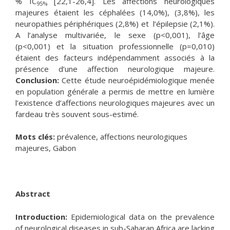
% IC
[22,1-26,4]. Les affections neurologiques
95%
majeures étaient les céphalées (14,0%), (3,8%), les
neuropathies périphériques (2,8%) et l’épilepsie (2,1%).
A l’analyse multivariée, le sexe (p<0,001), l’âge
(p<0,001) et la situation professionnelle (p=0,010)
étaient des facteurs indépendamment associés à la
présence d’une affection neurologique majeure.
Conclusion:
Cette étude neuroépidémiologique menée
en population générale a permis de mettre en lumière
l’existence d’affections neurologiques majeures avec un
fardeau très souvent sous-estimé.
Mots clés:
prévalence, affections neurologiques
majeures, Gabon
Abstract
Introduction:
Epidemiological data on the prevalence
of neurological diseases in sub-Saharan Africa are lacking