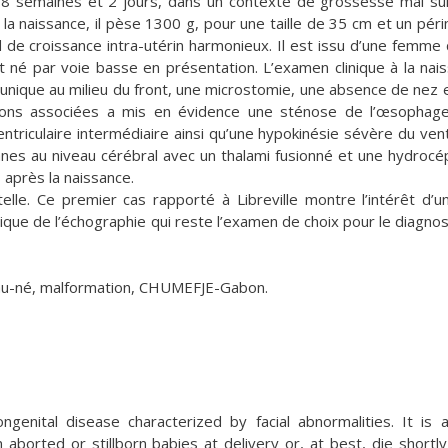
38 semaines et 2 jours, dans un contexte de grossesse mal sui
 la naissance, il pèse 1300 g, pour une taille de 35 cm et un pér
 de croissance intra-utérin harmonieux. Il est issu d’une femme
t né par voie basse en présentation. L’examen clinique à la nai
l unique au milieu du front, une microstomie, une absence de nez 
tions associées a mis en évidence une sténose de l’œsophag
entriculaire intermédiaire ainsi qu’une hypokinésie sévère du vent
ianes au niveau cérébral avec un thalami fusionné et une hydrocép
 après la naissance.
le. Ce premier cas rapporté à Libreville montre l’intérêt d’un
ique de l’échographie qui reste l’examen de choix pour le diagnos
au-né, malformation, CHUMEFJE-Gabon.
genital disease characterized by facial abnormalities. It is a
aborted or stillborn babies at delivery or, at best, die shortly