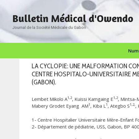
Aller
au
Bulletin Médical d'Owendo
contenu
Journal de la Société Médicale du Gabon
Numé
LA CYCLOPIE: UNE MALFORMATION CO
CENTRE HOSPITALO-UNIVERSITAIRE ME
(GABON).
1,2
1,2
Lembet Mikolo A
, Kuissi Kamgaing E
, Mintsa-
1
1
1,2,
Mabery Grodet Eyang AM
, Kiba L
, Ategbo S
,
1- Centre Hospitalier Universitaire Mère-Enfant 
2- Département de pédiatrie, USS, Gabon, BP 400