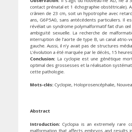
Observation:
Il s’agit du nouveau-né AD, né à 
contact prénatal et 1 échographie obstétricale). A
crânien de 23 cm, soit un hypotrophe avec retard
ans, G6P5A0, sans antécédents particuliers. Il es
révélait un syndrome polymalformatif fait d’un œi
ambiguïté sexuelle. La recherche de malforma
interruption de l’aorte de type B, un canal atrio-v
gauche. Aussi, il n’y avait pas de structures méd
L’évolution a été marquée par le décès, 15 heures
Conclusion:
La cyclopie est une génétique mortel
optimal des grossesses et la réalisation systémat
cette pathologie.
Mots-clés:
Cyclopie, Holoprosencéphalie, Nouve
Abstract
Introduction:
Cyclopia is an extremely rare con
malformation that affects embryos and results in 