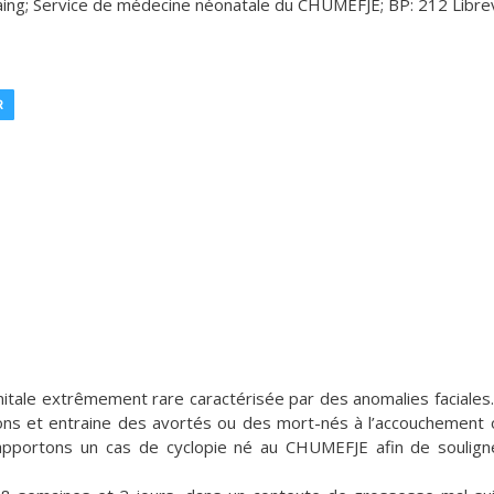
ing; Service de médecine néonatale du CHUMEFJE; BP: 212 Librev
R
itale extrêmement rare caractérisée par des anomalies faciales.
ons et entraine des avortés ou des mort-nés à l’accouchement 
apportons un cas de cyclopie né au CHUMEFJE afin de soulign