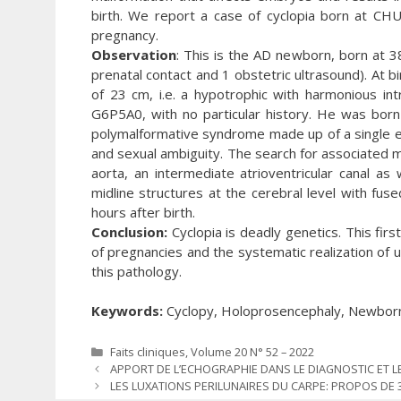
birth. We report a case of cyclopia born at CH
pregnancy.
Observation
: This is the AD newborn, born at 
prenatal contact and 1 obstetric ultrasound). At 
of 23 cm, i.e. a hypotrophic with harmonious i
G6P5A0, with no particular history. He was born v
polymalformative syndrome made up of a single ey
and sexual ambiguity. The search for associated m
aorta, an intermediate atrioventricular canal as 
midline structures at the cerebral level with fu
hours after birth.
Conclusion:
Cyclopia is deadly genetics. This firs
of pregnancies and the systematic realization of 
this pathology.
Keywords:
Cyclopy, Holoprosencephaly, Newbor
Catégories
Faits cliniques
,
Volume 20 N° 52 – 2022
APPORT DE L’ECHOGRAPHIE DANS LE DIAGNOSTIC ET LE
LES LUXATIONS PERILUNAIRES DU CARPE: PROPOS DE 