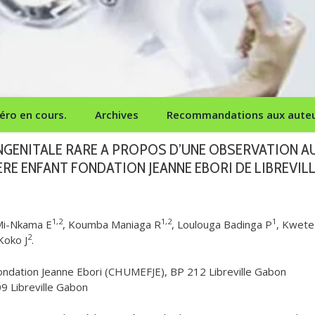
ro en cours.
Archives
Recommandations aux aute
NGENITALE RARE A PROPOS D’UNE OBSERVATION A
RE ENFANT FONDATION JEANNE EBORI DE LIBREVIL
1,2
1,2
1
Mi-Nkama E
, Koumba Maniaga R
, Loulouga Badinga P
, Kwete
2
 Koko J
.
Fondation Jeanne Ebori (CHUMEFJE), BP 212 Libreville Gabon
9 Libreville Gabon