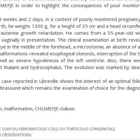
UMEFJE in order to highlight the consequences of poor monitor
38 weeks and 2 days, in a context of poorly monitored pregnanc
birth, he weighs 1300 g, for a height of 35 cm and a head circumf
ntrauterine growth retardation. He comes from a 35-year-old 
aginally in presentation. The clinical examination at birth reve
e in the middle of the forehead, a microstomia, an absence of 
alformations revealed esophageal stenosis, interruption of the 
well as severe hypokinesia of the left ventricle. Also, there w
sed thalami and hydrocephalus. The evolution was marked by dea
t case reported in Libreville shows the interest of an optimal fol
ultrasound which remains the examination of choice for the diagno
n, malformation, CHUMEFJE-Gabon.
 SUIVI DU FIBROMATOSIS COLLI OU TORTICOLIS CONGENITALE.
3 OBSERVATIONS.