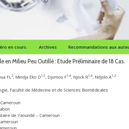
ro en cours.
Archives
Recommandations aux aute
en Milieu Peu Outillé : Etude Préliminaire de 18 Cas.
2
1,5
1,4
1,6
1,2
oua FL
, Mindja Eko D
, Djomou F
, Njock R
, Ndjolo A
ie, Faculté de Médecine et de Sciences Biomédicales
- Cameroun
 Gabon
sitaire de Yaoundé – Cameroun
-Cameroun
Cameroun