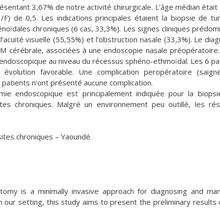
résentant 3,67% de notre activité chirurgicale. L’âge médian était
F) de 0,5. Les indications principales étaient la biopsie de t
énoïdales chroniques (6 cas, 33,3%). Les signes cliniques prédom
’acuité visuelle (55,55%) et l’obstruction nasale (33,3%). Le diag
RM cérébrale, associées à une endoscopie nasale préopératoire
l endoscopique au niveau du récessus sphéno-ethmoïdal. Les 6 pa
 évolution favorable. Une complication peropératoire (saig
 patients n’ont présenté aucune complication.
mie endoscopique est principalement indiquée pour la biops
es chroniques. Malgré un environnement peu outillé, les rés
ites chroniques – Yaoundé
tomy is a minimally invasive approach for diagnosing and ma
 our setting, this study aims to present the preliminary results 