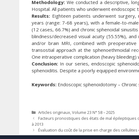
Methodology:
We conducted a descriptive, lon
Hospital. All patients who underwent endoscopic t
Results:
Eighteen patients underwent surgery, r
years (range: 7-68 years), with a female-to-male
(12 cases, 66.7%) and chronic sphenoidal sinusitis
blindness/decreased visual acuity (55.55%), and
and/or brain MRI, combined with preoperative 
transostial approach at the sphenoethmoidal rece
One intraoperative complication (heavy bleeding)
Conclusion:
In our series, endoscopic sphenoido
sphenoiditis. Despite a poorly equipped environme
Keywords:
Endoscopic sphenoidotomy – Chronic 
Catégories
Articles originaux
,
Volume 23 N° 58 – 2025
Facteurs pronostiques des états de mal épileptiques de
à 2013
Évaluation du coût de la prise en charge des cellulite