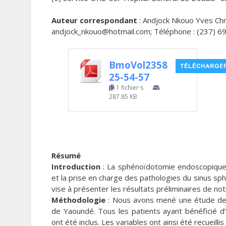
Auteur correspondant
: Andjock Nkouo Yves Chri
andjock_nkouo@hotmail.com; Téléphone : (237) 6
BmoVol2358
TÉLÉCHARGE
25-54-57
1 fichier·s
287.85 KB
Résumé
Introduction
: La sphénoïdotomie endoscopique t
et la prise en charge des pathologies du sinus s
vise à présenter les résultats préliminaires de no
Méthodologie
: Nous avons mené une étude descr
de Yaoundé. Tous les patients ayant bénéficié 
ont été inclus. Les variables ont ainsi été recueilli