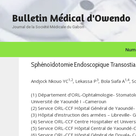
Aller
au
Bulletin Médical d'Owendo
contenu
Journal de la Société Médicale du Gabon
Numé
Sphénoïdotomie Endoscopique Transostiale 
1,2
3
1,4
Andjock Nkouo YC
, Lekassa P
, Bola Siafa A
, S
(1) Département d’ORL-Ophtalmologie- Stomatolog
Université de Yaoundé I –Cameroun
(2) Service ORL-CCF Hôpital Général de Yaoundé
(3) Hôpital d’instruction des armées – Libreville-
(4) Service ORL-CCF Centre Hospitalier et Univer
(5) Service ORL-CCF Hôpital Central de Yaoundé
(6) Service ORL-CCF Hôpital Général de Douala- 