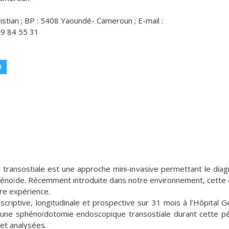
stian ; BP : 5408 Yaoundé- Cameroun ; E-mail :
99 84 55 31
R
ransostiale est une approche mini-invasive permettant le diag
phénoïde. Récemment introduite dans notre environnement, cette
tre expérience.
iptive, longitudinale et prospective sur 31 mois à l’Hôpital G
d’une sphénoïdotomie endoscopique transostiale durant cette p
s et analysées.