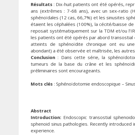
Résultats
: Dix-huit patients ont été opérés, rep
ans (extrêmes : 7-68 ans), avec un sex-ratio (H/
sphénoïdales (12 cas, 66,7%) et les sinusites sph
étaient les céphalées (100%), la cécité/baisse de l
reposait systématiquement sur la TDM et/ou l’I
les patients ont été opérés par abord transostia
atteints de sphénoïdite chronique ont eu une
abondant) a été observée et maîtrisée, les autres
Conclusion
: Dans cette série, la sphénoïdoto
tumeurs de la base du crâne et les sphénoïdit
préliminaires sont encourageants.
Mots clés
: Sphénoïdotomie endoscopique – Sinus
Abstract
Introduction:
Endoscopic transostial sphenoido
sphenoid sinus pathologies. Recently introduced in
experience.