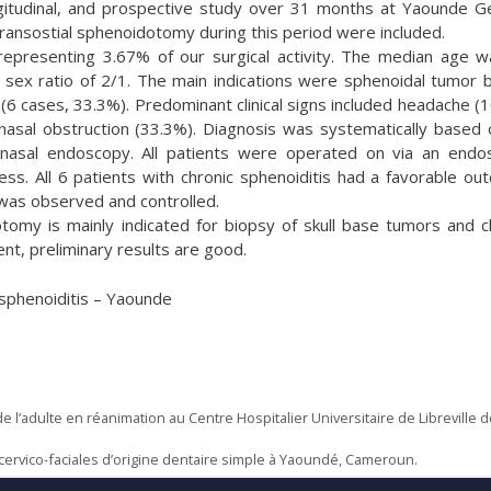
gitudinal, and prospective study over 31 months at Yaounde G
ransostial sphenoidotomy during this period were included.
epresenting 3.67% of our surgical activity. The median age 
 sex ratio of 2/1. The main indications were sphenoidal tumor 
 (6 cases, 33.3%). Predominant clinical signs included headache (
 nasal obstruction (33.3%). Diagnosis was systematically based
nasal endoscopy. All patients were operated on via an endo
ss. All 6 patients with chronic sphenoiditis had a favorable ou
 was observed and controlled.
tomy is mainly indicated for biopsy of skull base tumors and c
nt, preliminary results are good.
sphenoiditis – Yaounde
 l’adulte en réanimation au Centre Hospitalier Universitaire de Libreville 
s cervico-faciales d’origine dentaire simple à Yaoundé, Cameroun.