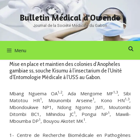
Aller
au
Bulletin Médical d'Owendo
contenu
Journal de la Société Médicale du Gabon
Menu
Mise en place et maintien des colonies d’Anopheles
gambiae ss, souche Kisumu à l’insectarium de l’Unité
d’Entomologie Médicale à l’USS au Gabon.
1,2
1,3
Mbang Nguema OA
, Ada Mengome MF
, Sibi
1
1
1,3
Matotou HR
, Mounombi Arseine
, Kono HN
,
Mbondoukwe NP1, Ndong Ngomo JM1, Moutombi
1
1
Ditombi BC1, Mihindou JC
, Pongui NP
, Mawili-
1
1
Mboumba DP
, Bouyou Akotet MK
.
1- Centre de Recherche Biomédicale en Pathogènes