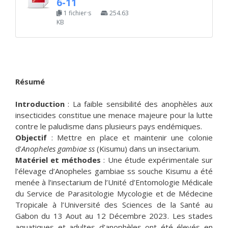
6-11
1 fichier·s
254.63
KB
Résumé
Introduction
: La faible sensibilité des anophèles aux
insecticides constitue une menace majeure pour la lutte
contre le paludisme dans plusieurs pays endémiques.
Objectif
: Mettre en place et maintenir une colonie
d’
Anopheles gambiae ss
(Kisumu) dans un insectarium.
Matériel et méthodes
: Une étude expérimentale sur
l’élevage d’Anopheles gambiae ss souche Kisumu a été
menée à l’insectarium de l’Unité d’Entomologie Médicale
du Service de Parasitologie Mycologie et de Médecine
Tropicale à l’Université des Sciences de la Santé au
Gabon du 13 Aout au 12 Décembre 2023. Les stades
aquatiques et adultes d’anophèles ont été élevés en