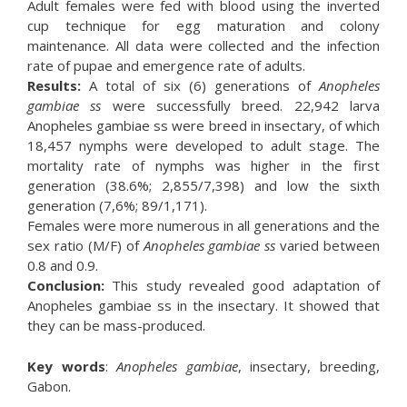
Adult females were fed with blood using the inverted
cup technique for egg maturation and colony
maintenance. All data were collected and the infection
rate of pupae and emergence rate of adults.
Results:
A total of six (6) generations of
Anopheles
gambiae ss
were successfully breed. 22,942 larva
Anopheles gambiae ss were breed in insectary, of which
18,457 nymphs were developed to adult stage. The
mortality rate of nymphs was higher in the first
generation (38.6%; 2,855/7,398) and low the sixth
generation (7,6%; 89/1,171).
Females were more numerous in all generations and the
sex ratio (M/F) of
Anopheles gambiae ss
varied between
0.8 and 0.9.
Conclusion:
This study revealed good adaptation of
Anopheles gambiae ss in the insectary. It showed that
they can be mass-produced.
Key words
:
Anopheles gambiae
, insectary, breeding,
Gabon.