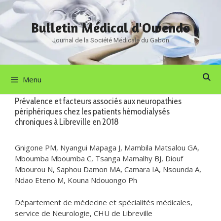
Aller
au
Bulletin Médical d'Owendo
contenu
Journal de la Société Médicale du Gabon
Menu
Prévalence et facteurs associés aux neuropathies
périphériques chez les patients hémodialysés
chroniques à Libreville en 2018
Gnigone PM, Nyangui Mapaga J, Mambila Matsalou GA,
Mboumba Mboumba C, Tsanga Mamalhy BJ, Diouf
Mbourou N, Saphou Damon MA, Camara IA, Nsounda A,
Ndao Eteno M, Kouna Ndouongo Ph
Département de médecine et spécialités médicales,
service de Neurologie, CHU de Libreville