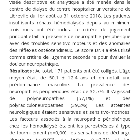
visée descriptive et analytique a été menée dans le
centre de dialyse du centre hospitalier universitaire de
Libreville du 1er août au 31 octobre 2018. Les patients
insuffisants rénaux hémodialysés depuis au minimum
trois mois ont été inclus. Le critère de jugement
principal était la présence de neuropathie périphérique
avec des troubles sensitivo-moteurs et des anomalies
des réflexes ostéotendineux. Le score DN4 a été utilisé
comme critère de jugement secondaire pour évaluer la
douleur neuropathique.
Résultats
: Au total, 171 patients ont été colligés. L’âge
moyen était de 50,1 ± 12,4 ans et on notait une
prédominance masculine. La prévalence des
neuropathies périphériques était de 32,7%. Il s’agissait
de polyneuropathies (57,1%) et des
polyradiculoneuropathies (39,2%). Les atteintes
neurologiques étaient sensitives et sensitivo-motrices.
Les facteurs associés à la neuropathie périphérique
chez les hémodialysé étaient les paresthésies à type
de fourmillement (p=0,00), les sensations de décharge
électrique (p=0,02), de brûlure (p=0,01) et les