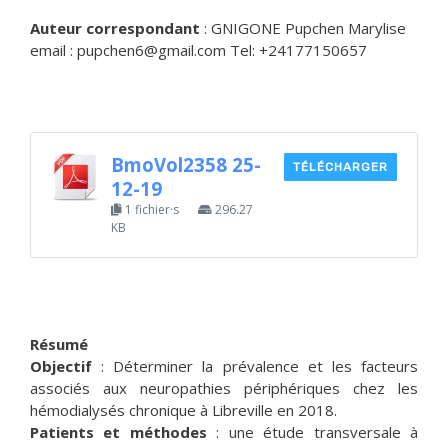
Auteur correspondant
: GNIGONE Pupchen Marylise
email : pupchen6@gmail.com Tel: +24177150657
BmoVol2358 25-
TÉLÉCHARGER
12-19
1 fichier·s
296.27
KB
Résumé
Objectif
: Déterminer la prévalence et les facteurs
associés aux neuropathies périphériques chez les
hémodialysés chronique à Libreville en 2018.
Patients et méthodes
: une étude transversale à