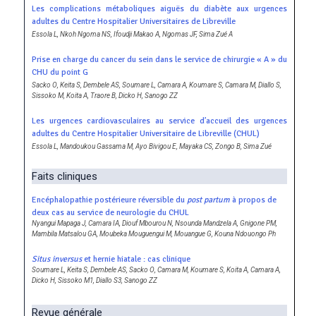
Les complications métaboliques aiguës du diabète aux urgences
adultes du Centre Hospitalier Universitaires de Libreville
Essola L, Nkoh Ngoma NS, Ifoudji Makao A, Ngomas JF, Sima Zué A
Prise en charge du cancer du sein dans le service de chirurgie « A » du
CHU du point G
Sacko O, Keita S, Dembele AS, Soumare L, Camara A, Koumare S, Camara M, Diallo S,
Sissoko M, Koita A, Traore B, Dicko H, Sanogo ZZ
Les urgences cardiovasculaires au service dʼaccueil des urgences
adultes du Centre Hospitalier Universitaire de Libreville (CHUL)
Essola L, Mandoukou Gassama M, Ayo Bivigou E, Mayaka CS, Zongo B, Sima Zué
Faits cliniques
Encéphalopathie postérieure réversible du
post partum
à propos de
deux cas au service de neurologie du CHUL
Nyangui Mapaga J, Camara IA, Diouf Mbourou N, Nsounda Mandzela A, Gnigone PM,
Mambila Matsalou GA, Moubeka Mouguengui M, Mouangue G, Kouna Ndouongo Ph
Situs inversus
et hernie hiatale : cas clinique
Soumare L, Keita S, Dembele AS, Sacko O, Camara M, Koumare S, Koita A, Camara A,
Dicko H, Sissoko M1, Diallo S3, Sanogo ZZ
Revue générale