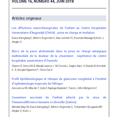
VOLUME 16, NUMERO 44, JUIN 2018
Articles originaux
Les affections neurochirurgicales de l’enfant au Centre Hospitalier
Universitaire d’Angondjé (CHUA) : prise en charge et évolution
Kuissi Kamgaing E, Minto’o Rogombé S, Ada Loembe FC, Koumba Maniaga R,Koko J,
Ategbo S
Blocs de la paroi abdominale dans la prise en charge antalgique
multimodale de la douleur de la césarienne : expérience du centre
hospitalier universitaire d’Owendo
Obame R, Sima Olé B, Mandji Lawson J .M, Essola L, Sagbo Ada L.V, Diundu-Di-Kombile
E. A, Nzoghé Nguema P¹, Sima Zué A
Profil épidémiologique et clinique du glaucome congénital a l’institut
d’ophtalmologie tropicale de l’Afrique
Assoumou PA, Mba Aki T, Sylla F, Kapinga Bulanda F, Traore J, Mve Mengome E
Couverture vaccinale de l’enfant infecté par le virus de
l’immunodéficience humaine à Libreville (Gabon)
Mimbila Mayi M, Kuissi Kamgaing E, Minto’o Rogombe S, Tchuendem Djouguela MP,
Ategbo S, Koko J.