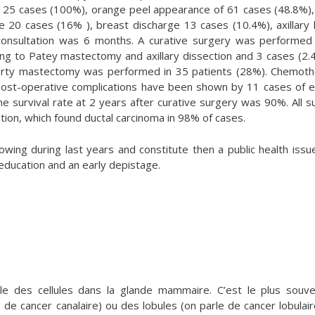
g 125 cases (100%), orange peel appearance of 61 cases (48.8%),
e 20 cases (16% ), breast discharge 13 cases (10.4%), axillary
onsultation was 6 months. A curative surgery was performed
ng to Patey mastectomy and axillary dissection and 3 cases (2.
erty mastectomy was performed in 35 patients (28%). Chemot
post-operative complications have been shown by 11 cases of
e survival rate at 2 years after curative surgery was 90%. All su
ion, which found ductal carcinoma in 98% of cases.
owing during last years and constitute then a public health issu
 education and an early depistage.
le des cellules dans la glande mammaire. C’est le plus souv
de cancer canalaire) ou des lobules (on parle de cancer lobulaire