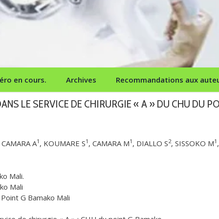
ro en cours.
Archives
Recommandations aux aute
ANS LE SERVICE DE CHIRURGIE « A » DU CHU DU P
1
1
1
2
1
, CAMARA A
, KOUMARE S
, CAMARA M
, DIALLO S
, SISSOKO M
,
ko Mali.
ko Mali
 Point G Bamako Mali