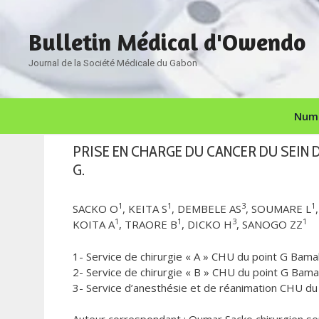
Aller
au
Bulletin Médical d'Owendo
contenu
Journal de la Société Médicale du Gabon
Numé
PRISE EN CHARGE DU CANCER DU SEIN D
G.
1
1
3
1
SACKO O
, KEITA S
, DEMBELE AS
, SOUMARE L
1
1
3
1
KOITA A
, TRAORE B
, DICKO H
, SANOGO ZZ
1- Service de chirurgie « A » CHU du point G Bama
2- Service de chirurgie « B » CHU du point G Bama
3- Service d’anesthésie et de réanimation CHU du