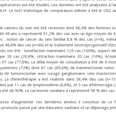
s opératoires ont été étudiés. Les données ont été analysées à l’a
 6.Fr. Le test statistique de comparaison utilisée a été le Chi2 a
 de cancers du sein ont été recensés dont 98,4% des femmes (
40-49 ans a représenté 31,2% des cas avec un âge moyen de 4
s : notion de cancer du sein familial 8,8 % des cas (n=8), mén
e 48,8% des cas (n=60) et le traitement oestroprogestatif che
ouvés ont été : tuméfaction mammaire 125 cas (100%), aspect d
ique 26 cas (20,8%, rétraction mammaire 20 cas (16%), écou
 97 cas (77,6%). Le délai moyen de consultation a été de 6 moi
 90 patientes (72%) dont 87 cas (69,6%) de mammectomie selon
2,4%) de tumorectomie avec curage ganglionnaire. Une mastecto
). La chimiothérapie a été réalisée dans 58,4% des cas (n=73
tées par 11 cas de lymphoedème (8,8%), et 3 cas d’hémorragie (
e a été de 90%. Le carcinome canalaire a représenté 98 % des cas.
esse d’augmenter ces dernières années il constitue de ce f
 pronostic passe par une éducation sanitaire et un dépistage pré