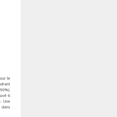
our le
adrant
90%).
ouvé 6
e. Une
é dans