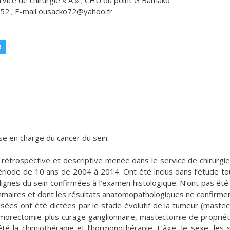
vice de chirurgie « A » ; CHU du point G Bamako
52 ; E-mail ousacko72@yahoo.fr
R
se en charge du cancer du sein.
e rétrospective et descriptive menée dans le service de chirurgie
ériode de 10 ans de 2004 à 2014. Ont été inclus dans l’étude to
gnes du sein confirmées à l’examen histologique. N’ont pas été 
ammaires et dont les résultats anatomopathologiques ne confirme
lisées ont été dictées par le stade évolutif de la tumeur (maste
tumorectomie plus curage ganglionnaire, mastectomie de propriét
té la chimiothérapie et l’hormonothérapie. L’âge, le sexe, les 