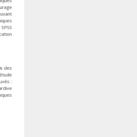
niques
curage
juvant
niques
, SPSS
cation
6% des
’étude
uvés :
ardive
niques