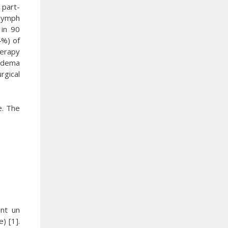
 part-
 lymph
 in 90
4%) of
herapy
 edema
rgical
e. The
ent un
) [1].