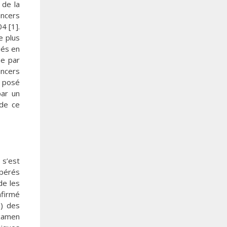
 de la
ancers
4 [1].
e plus
ués en
ne par
ancers
e posé
par un
 de ce
 s’est
opérés
de les
nfirmé
n) des
examen