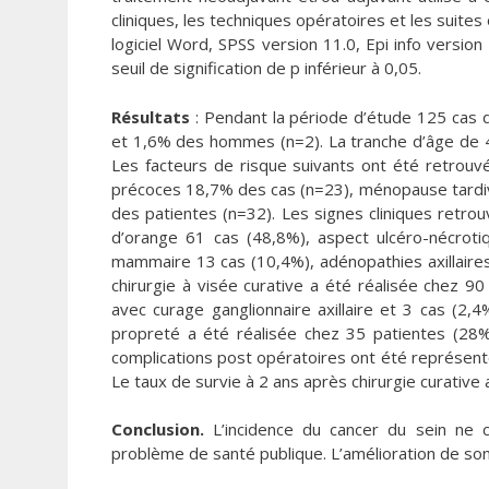
cliniques, les techniques opératoires et les suite
logiciel Word, SPSS version 11.0, Epi info version
seuil de signification de p inférieur à 0,05.
Résultats
: Pendant la période d’étude 125 cas
et 1,6% des hommes (n=2). La tranche d’âge de 
Les facteurs de risque suivants ont été retrouvé
précoces 18,7% des cas (n=23), ménopause tardiv
des patientes (n=32). Les signes cliniques retr
d’orange 61 cas (48,8%), aspect ulcéro-nécrot
mammaire 13 cas (10,4%), adénopathies axillaires
chirurgie à visée curative a été réalisée chez
avec curage ganglionnaire axillaire et 3 cas (
propreté a été réalisée chez 35 patientes (28%
complications post opératoires ont été représen
Le taux de survie à 2 ans après chirurgie curativ
Conclusion.
L’incidence du cancer du sein ne c
problème de santé publique. L’amélioration de son