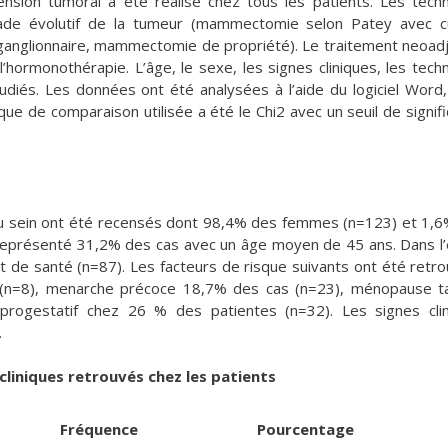
ension tumoral a été réalisé chez tous les patients. Les tech
stade évolutif de la tumeur (mammectomie selon Patey avec 
e ganglionnaire, mammectomie de propriété). Le traitement neoad
 l’hormonothérapie. L’âge, le sexe, les signes cliniques, les tech
udiés. Les données ont été analysées à l’aide du logiciel Word
tique de comparaison utilisée a été le Chi2 avec un seuil de signifi
du sein ont été recensés dont 98,4% des femmes (n=123) et 1,
représenté 31,2% des cas avec un âge moyen de 45 ans. Dans l
 de santé (n=87). Les facteurs de risque suivants ont été retro
s (n=8), menarche précoce 18,7% des cas (n=23), ménopause t
progestatif chez 26 % des patientes (n=32). Les signes cli
.
 cliniques retrouvés chez les patients
Fréquence
Pourcentage