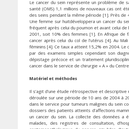
Le cancer du sein représente un problème de san
santé (OMS) 1,1 millions de nouveaux cas ont é
des seins pendant la même période [1]. Près de 4
Une femme sur huitdéveloppera un cancer du sein 
fréquent après celui du poumon et avant celui de
2001, soit 10% des femmes [1]. En Afrique de f
cancer après celui du col de l’utérus [4]. Au M
féminins [4]. Ce taux a atteint 15,2% en 2004. Le
par des examens simples cependant son diagnost
dépistage précoce et un traitement pluridisciplin
cancer dans le service de chirurgie « A » du Centr
Matériel et méthodes
Il s’agit d’une étude rétrospective et descriptive
déroulée sur une période de 10 ans de 2004 à 201
dans le service pour tumeurs malignes du sein con
dossiers des patients atteints d’affections mam
un cancer du sein. La collecte des données a ét
malades, des registres de consultation, d’hos