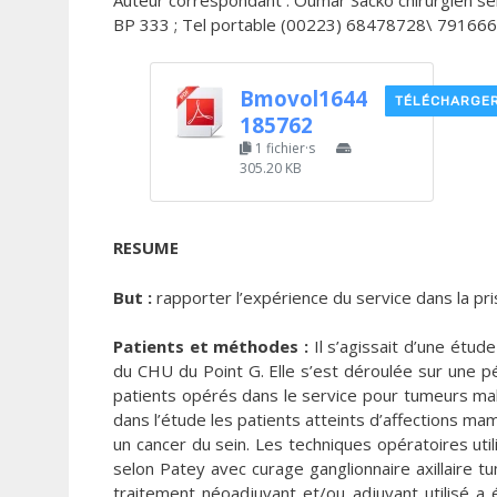
Auteur correspondant : Oumar Sacko chirurgien ser
BP 333 ; Tel portable (00223) 68478728\ 791666
Bmovol1644
TÉLÉCHARGE
185762
1 fichier·s
305.20 KB
RESUME
But :
rapporter l’expérience du service dans la pri
Patients et méthodes :
Il s’agissait d’une étud
du CHU du Point G. Elle s’est déroulée sur une p
patients opérés dans le service pour tumeurs mali
dans l’étude les patients atteints d’affections m
un cancer du sein. Les techniques opératoires uti
selon Patey avec curage ganglionnaire axillaire 
traitement néoadjuvant et/ou adjuvant utilisé a é