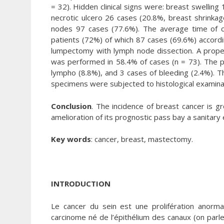
= 32). Hidden clinical signs were: breast swellin
necrotic ulcero 26 cases (20.8%, breast shrinkag
nodes 97 cases (77.6%). The average time of c
patients (72%) of which 87 cases (69.6%) accordi
lumpectomy with lymph node dissection. A prop
was performed in 58.4% of cases (n = 73). The 
lympho (8.8%), and 3 cases of bleeding (2.4%). Th
specimens were subjected to histological examinat
Conclusion
. The incidence of breast cancer is gr
amelioration of its prognostic pass bay a sanitary
Key words
: cancer, breast, mastectomy.
INTRODUCTION
Le cancer du sein est une prolifération anorma
carcinome né de l’épithélium des canaux (on parle 