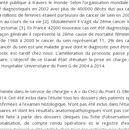
té publique à travers le monde. Selon l’organisation mondiale
té diagnostiqués en 2002 avec plus de 400000 décès dus aux c
 millions de femmes étaient porteuses de cancer de sein en 200
au cours de sa vie [2]. Globalement il s’agit du 2ème cancer l
 l’estomac [3]. En France 42000 nouveaux cas ont été diagnostiq
açon générale il représente la 2ème cause de mortalité fémini
ali de 1988 à 2000 le cancer du sein représentait 11, 2% des c
 cancer du sein est une maladie grave dont le diagnostic peut êtr
ic est tardif chez nous. L’amélioration du pronostic passe 
aire. L’objectif de ce travail était d’évaluer la prise en charge
e Hospitalier Universitaire du Point G de 2004 à 2014.
 menée dans le service de chirurgie « A » du CHU du Point G. Elle
4. Ont été inclus dans l’étude tous les dossiers des patients 
firmées à l’examen histologique. N’ont pas été inclus dans l’étu
maires et dont les résultats anatomopathologiques n’ont pas co
é faite à partir des dossiers cliniques (ou fiche d’observatio
pitalisation, de compte rendu opératoire et le registre d’