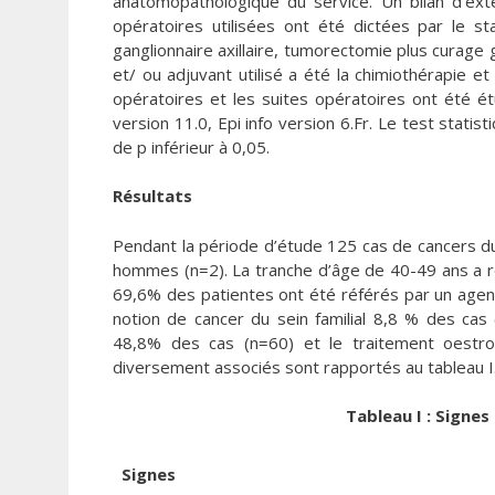
anatomopathologique du service. Un bilan d’ext
opératoires utilisées ont été dictées par le 
ganglionnaire axillaire, tumorectomie plus curag
et/ ou adjuvant utilisé a été la chimiothérapie et
opératoires et les suites opératoires ont été ét
version 11.0, Epi info version 6.Fr. Le test statis
de p inférieur à 0,05.
Résultats
Pendant la période d’étude 125 cas de cancers 
hommes (n=2). La tranche d’âge de 40-49 ans a 
69,6% des patientes ont été référés par un agent
notion de cancer du sein familial 8,8 % des ca
48,8% des cas (n=60) et le traitement oestro
diversement associés sont rapportés au tableau I
Tableau I : Signes
Signes