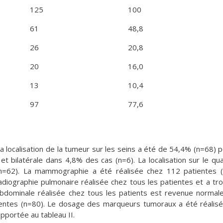
125
100
61
48,8
26
20,8
20
16,0
13
10,4
97
77,6
a localisation de la tumeur sur les seins a été de 54,4% (n=68) p
et bilatérale dans 4,8% des cas (n=6). La localisation sur le qu
=62). La mammographie a été réalisée chez 112 patientes (
diographie pulmonaire réalisée chez tous les patientes et a tr
bdominale réalisée chez tous les patients est revenue normal
entes (n=80). Le dosage des marqueurs tumoraux a été réalis
pportée au tableau II.