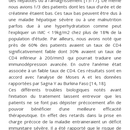
des hépatites ou à l’amaigrissement [15-17]. De même
nous avions 1/3 des patients dont les taux d’urée et de
créatinine étaient bas. Ces taux bas peuvent être dus à
une maladie hépatique sévère ou à une malnutrition
parfois due à une hyperhydratation comme peut
l’expliquer un IMC < 19kg/m2 chez plus de 18% de la
population d’étude. Par ailleurs, nous avons noté que
près de 60% des patients avaient un taux de CD4
significativement faible dont 30% avaient un taux de
CD4 inférieur à 200/mm3 qui pourrait traduire une
immunodépression avancée. En outre l’anémie était
associée à un faible taux de CD4. Ces résultats sont en
accord avec l’analyse de Moses A et les données
rapportées par Sagna Y au Burkina Faso [14, 18].
Ces différents troubles biologiques notés avant
l’initiation du traitement laissent entrevoir que les
patients ne se font pas dépister précocement afin de
pouvoir bénéficier d’une meilleure efficacité
thérapeutique. En effet des retards dans la prise en
charge précoce de la maladie entraineraient un déficit
immunitaire sévère. Il a été rapporté que le risque de