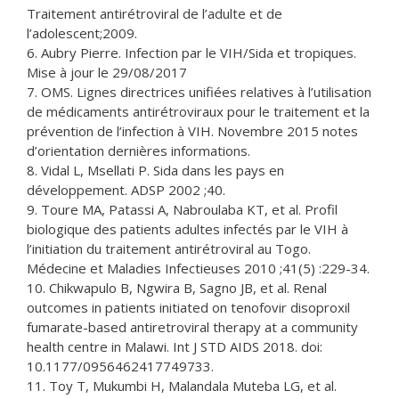
Traitement antirétroviral de l’adulte et de
l’adolescent;2009.
6. Aubry Pierre. Infection par le VIH/Sida et tropiques.
Mise à jour le 29/08/2017
7. OMS. Lignes directrices unifiées relatives à l’utilisation
de médicaments antirétroviraux pour le traitement et la
prévention de l’infection à VIH. Novembre 2015 notes
d’orientation dernières informations.
8. Vidal L, Msellati P. Sida dans les pays en
développement. ADSP 2002 ;40.
9. Toure MA, Patassi A, Nabroulaba KT, et al. Profil
biologique des patients adultes infectés par le VIH à
l’initiation du traitement antirétroviral au Togo.
Médecine et Maladies Infectieuses 2010 ;41(5) :229-34.
10. Chikwapulo B, Ngwira B, Sagno JB, et al. Renal
outcomes in patients initiated on tenofovir disoproxil
fumarate-based antiretroviral therapy at a community
health centre in Malawi. Int J STD AIDS 2018. doi:
10.1177/0956462417749733.
11. Toy T, Mukumbi H, Malandala Muteba LG, et al.