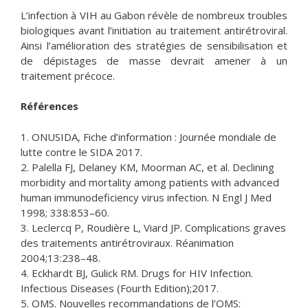
L’infection à VIH au Gabon révèle de nombreux troubles
biologiques avant l’initiation au traitement antirétroviral.
Ainsi l’amélioration des stratégies de sensibilisation et
de dépistages de masse devrait amener à un
traitement précoce.
Références
1. ONUSIDA, Fiche d’information : Journée mondiale de
lutte contre le SIDA 2017.
2. Palella FJ, Delaney KM, Moorman AC, et al. Declining
morbidity and mortality among patients with advanced
human immunodeficiency virus infection. N Engl J Med
1998; 338:853–60.
3. Leclercq P, Roudière L, Viard JP. Complications graves
des traitements antirétroviraux. Réanimation
2004;13:238–48.
4. Eckhardt BJ, Gulick RM. Drugs for HIV Infection.
Infectious Diseases (Fourth Edition);2017.
5. OMS. Nouvelles recommandations de l’OMS: