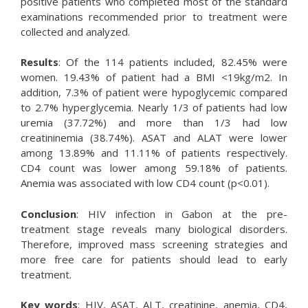
positive patients who completed most of the standard
examinations recommended prior to treatment were
collected and analyzed.
Results
: Of the 114 patients included, 82.45% were
women. 19.43% of patient had a BMI <19kg/m2. In
addition, 7.3% of patient were hypoglycemic compared
to 2.7% hyperglycemia. Nearly 1/3 of patients had low
uremia (37.72%) and more than 1/3 had low
creatininemia (38.74%). ASAT and ALAT were lower
among 13.89% and 11.11% of patients respectively.
CD4 count was lower among 59.18% of patients.
Anemia was associated with low CD4 count (p<0.01).
Conclusion
: HIV infection in Gabon at the pre-
treatment stage reveals many biological disorders.
Therefore, improved mass screening strategies and
more free care for patients should lead to early
treatment.
Key words
: HIV, ASAT, ALT, creatinine, anemia, CD4,