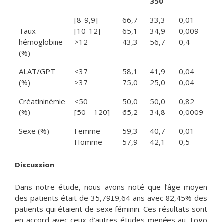
350
[8-9,9]
66,7
33,3
0,01
Taux
[10-12]
65,1
34,9
0,009
hémoglobine
>12
43,3
56,7
0,4
(%)
ALAT/GPT
<37
58,1
41,9
0,04
(%)
>37
75,0
25,0
0,04
Créatininémie
<50
50,0
50,0
0,82
(%)
[50 – 120]
65,2
34,8
0,0009
Sexe (%)
Femme
59,3
40,7
0,01
Homme
57,9
42,1
0,5
Discussion
Dans notre étude, nous avons noté que l’âge moyen
des patients était de 35,79±9,64 ans avec 82,45% des
patients qui étaient de sexe féminin. Ces résultats sont
en accord avec ceux d’autres études menées au Togo