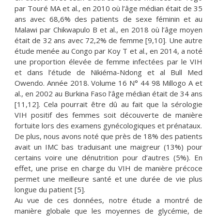
par Touré MA et al., en 2010 où l’âge médian était de 35
ans avec 68,6% des patients de sexe féminin et au
Malawi par Chikwapulo B et al., en 2018 où l’âge moyen
était de 32 ans avec 72,2% de femme [9,10]. Une autre
étude menée au Congo par Koy T et al., en 2014, a noté
une proportion élevée de femme infectées par le VIH
et dans l’étude de Nikiéma-Ndong et al Bull Med
Owendo. Année 2018. Volume 16 N° 44 98 Millogo A et
al., en 2002 au Burkina Faso l’âge médian était de 34 ans
[11,12]. Cela pourrait être dû au fait que la sérologie
VIH positif des femmes soit découverte de manière
fortuite lors des examens gynécologiques et prénataux.
De plus, nous avons noté que près de 18% des patients
avait un IMC bas traduisant une maigreur (13%) pour
certains voire une dénutrition pour d’autres (5%). En
effet, une prise en charge du VIH de manière précoce
permet une meilleure santé et une durée de vie plus
longue du patient [5].
Au vue de ces données, notre étude a montré de
manière globale que les moyennes de glycémie, de