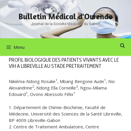
Aller
au
Bulletin Médical d'Owendo
contenu
Journal de la Société Médicale du Gabon
Menu
PROFIL BIOLOGIQUE DES PATIENTS VIVANTS AVEC LE
VIH A LIBREVILLE AU STADE PRETRAITEMENT
1
1
Nikiéma-Ndong Rosalie
, Mbang Bengone Aude
, Nsi
2
3
Alexandrine
, Ndong Ella Corneille
, Ngou-Milama
1
1
Edouard
, Ovono Abessolo Félix
1. Département de Chimie-Biochimie, Faculté de
Médecine, Université des Sciences de la Santé Libreville,
BP 4009 Libreville-Gabon
2. Centre de Traitement Ambulatoire, Centre