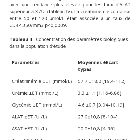
avec une tendance plus élevée pour les taux d’ALAT
supérieur à 37UI (tableau IV). La créatininémie comprise
entre 50 et 120 μmol/L était associée à un taux de
CD4< 350/mm3 p<0,0009.
Tableau II
: Concentration des paramètres biologiques
dans la population d’étude
Paramètres
Moyennes ±Ecart
types
Créatininémie ±ET (mmol/L)
57,7 ±18,0 [19,4-112]
Urémie ±ET (mmol/L)
3,3 ±1,1 [1,16-6,86]
Glycémie ±ET (mmol/L)
4,6 ±0,7 [3,04-10,19]
ALAT ±ET (UI/L)
27,0±10,8 [8-104]
ASAT ±ET (UI/L)
20,2±10,8 [4-96]