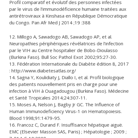
Profil comparatif et évolutif des personnes infectées
par le virus de l’immunodéficience humaine traitées aux
antirétroviraux à Kinshasa en République Démocratique
du Congo. Pan Afr Med J 2014 ;19 :388
12. Millogo A, Sawadogo AB, Sawadogo AP, et al.
Neuropathies périphériques révélatrices de l’infection
par le VIH au Centre hospitalier de Bobo-Dioulasso
(Burkina Faso). Bull Soc Pathol Exot 2002;95:27-30.
13. Fédération Internationale du Diabète édition 8, 2017
: http://www.diabetesatlas.org/
14. Sagna Y, Koulidiaty J, Diallo I, et al. Profil biologique
des patients nouvellement pris en charge pour une
infection à VIH à Ouagadougou (Burkina Faso). Médecine
et Santé Tropicales 2014;24:307-11.
15. Moses A, Nelson J, Bagby Jr GC. The Influence of
Human Immunodeficiency Virus-1 on Hematopoiesis.
Blood 1998;91:1479-95.
16. Francoz C, Durand F. Insuffisance hépatique aiguë.
EMC (Elsevier Masson SAS, Paris) ; Hépatologie ; 2009 ;