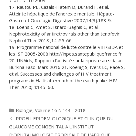
7-014-C-10;2009.
17. Rautou PE, Cazals-Hatem D, Durand F, et al.
Atteinte hépatique de l’anorexie mentale. Hépato-
Gastro et Oncologie Digestive 2007;14(3):183-9.
18. Loens C, Amet S, Isnard-Bagnis C, et al.
Nephrotoxicity of antiretrovirals other than tenofovir.
Nephrol Ther 2018 ;14 :55-66.
19. Programme national de lutte contre le VIH/SIDA et
les IST 2005-2008 http://inpes.santepubliquefrance.fr
20. UNAids, Rapport d’activité sur la riposte au sida au
Burkina Faso. Mars 2016 21. Koenig S, Ivers LC, Pace S,
et al. Successes and challenges of HIV treatment
programs in Haiti: aftermath of the earthquake. HIV
Ther 2010; 4:145–60.
Catégories
Biologie
,
Volume 16 N° 44 - 2018
PROFIL EPIDEMIOLOGIQUE ET CLINIQUE DU
GLAUCOME CONGENITAL A L’INSTITUT
D’OPHTALMOLOGIE TROPICALE DE L’AFRIQUE