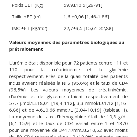
Poids ±ET (Kg)
59,9±10,5 [29-91]
Taille ±ET (m)
1,6 ±0,06 [1,46-1,86]
IMC ±ET (kg/m2)
22,7±3,5 [15,61-32,88]
Valeurs moyennes des paramètres biologiques au
prétraitement
L’urémie était disponible pour 72 patients contre 111 et
110 pour la créatininémie et la glycémie
respectivement. Près de la quasi-totalité des patients
inclus avaient réalisés la NFS (95,6%) et le taux de CD4
(96,5%). Les valeurs moyennes de créatininémie,
d’urémie et de glycémie étaient respectivement de
57,7 μmol/L±18,01 [19,4-112], 3,3 mmol/L±1,12 [1,16-
6,86] et de 4,6±0,66 mmol/L [3,04-10,19] (tableau II).
La moyenne du taux d’hémoglobine était de 10,8 g/dL
[6,1-15,9] et le taux de CD4 variait entre 1 et 1370
pour une moyenne de 341,1/mm3±210,52 avec moins
de 50 CD4 retrouvés chez 12 (10,9%) patients, entre