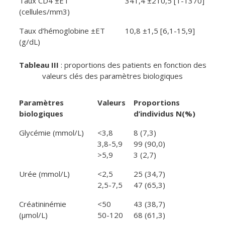
Taux CD4 ±ET
341,4 ±210,5 [1-1370]
(cellules/mm3)
Taux d’hémoglobine ±ET
10,8 ±1,5 [6,1-15,9]
(g/dL)
Tableau III
: proportions des patients en fonction des
valeurs clés des paramètres biologiques
Paramètres
Valeurs
Proportions
biologiques
d’individus N(%)
Glycémie (mmol/L)
<3,8
8 (7,3)
3,8-5,9
99 (90,0)
>5,9
3 (2,7)
Urée (mmol/L)
<2,5
25 (34,7)
2,5-7,5
47 (65,3)
Créatininémie
<50
43 (38,7)
(μmol/L)
50-120
68 (61,3)