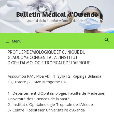
Aller
au
Bulletin Médical d'Owendo
contenu
Journal de la Société Médicale du Gabon
Menu
PROFIL EPIDEMIOLOGIQUE ET CLINIQUE DU
GLAUCOME CONGENITAL A L’INSTITUT
D’OPHTALMOLOGIE TROPICALE DE L’AFRIQUE
Assoumou PA1, Mba Aki T1, Sylla F2, Kapinga Bulanda
F3, Traore J2 , Mve Mengome E4
1- Département d’Ophtalmologie, Faculté de Médecine,
Université des Sciences de la santé.
2- Institut d’Ophtalmologie Tropicale de l’Afrique.
3- Centre Hospitalier Universitaire d’Akanda.