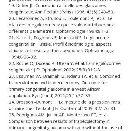
19. Dufier JL. Conception actuelle des glaucomes
congénitaux. Ann Pediatr (Paris) 1996; 43(5):348-58.
20. Lecallonnec A, Struillou E, Toulemont PJ, et al. Le
bilan des mégalocornées: quelle valeur attribuer aux
différents paramètres. Ophtalmologie 1994;8:1-3.
21. Nacef L, Daghfous F, Marrakchi S. Le glaucome
congénital en Tunisie. Profil épidémiologie, aspects
cliniques et résultats thérapeutiques. Ophtalmologie
1994;8:28-32.
22. Roche O, Dureau P, Uteza Y, et al. La mégalocornée
congénitale. J Fr Ophtalmol 2002; 25(3):312-8.
23. Essuman VA, Braimah IZ, Ndanu TA, et al. Combined
trabeculotomy and trabeculectomy: Outcome for
primary congenital glaucoma in a West African
population. Eye (Lond) 2011;25(1):77–83.
24. Bresson -Dumont H. La mesure de la pression intra
oculaire chez l’enfant. J Fr Ophtalmol 2009; 32:176-81.
25. Rodrigues AM, Junior AP, Montezano FT, et al.
Comparison between results of trabeculectomy in
primary congenital glaucoma with and without the use of