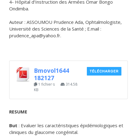
4- Hôpital d’Instruction des Armées Omar Bongo
Ondimba.
Auteur : ASSOUMOU Prudence Ada, Ophtalmologiste,
Université des Sciences de la Santé ; E.mail :
prudence_apa@yahoo.fr.
Bmovol1644
TÉLÉCHARGER
182127
1 fichier·s
314.58
KB
RESUME
But
: Evaluer les caractéristiques épidémiologiques et
cliniques du glaucome congénital.