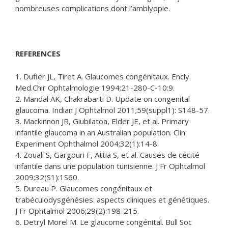
nombreuses complications dont l’amblyopie.
REFERENCES
1. Dufier JL, Tiret A. Glaucomes congénitaux. Encly.
Med.Chir Ophtalmologie 1994;21-280-C-10:9.
2. Mandal AK, Chakrabarti D. Update on congenital
glaucoma. Indian J Ophtalmol 2011;59(suppl1): S148-57.
3. Mackinnon JR, Giubilatoa, Elder JE, et al. Primary
infantile glaucoma in an Australian population. Clin
Experiment Ophthalmol 2004;32(1):14-8.
4. Zouali S, Gargouri F, Attia S, et al. Causes de cécité
infantile dans une population tunisienne. J Fr Ophtalmol
2009;32(S1):1S60.
5. Dureau P. Glaucomes congénitaux et
trabéculodysgénésies: aspects cliniques et génétiques.
J Fr Ophtalmol 2006;29(2):198-215.
6. Detryl Morel M. Le glaucome congénital. Bull Soc