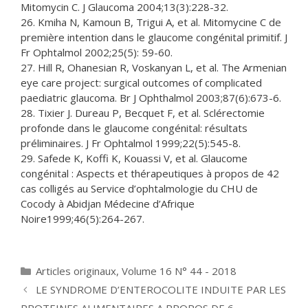
Mitomycin C. J Glaucoma 2004;13(3):228-32.
26. Kmiha N, Kamoun B, Trigui A, et al. Mitomycine C de
première intention dans le glaucome congénital primitif. J
Fr Ophtalmol 2002;25(5): 59-60.
27. Hill R, Ohanesian R, Voskanyan L, et al. The Armenian
eye care project: surgical outcomes of complicated
paediatric glaucoma. Br J Ophthalmol 2003;87(6):673-6.
28. Tixier J. Dureau P, Becquet F, et al. Sclérectomie
profonde dans le glaucome congénital: résultats
préliminaires. J Fr Ophtalmol 1999;22(5):545-8.
29. Safede K, Koffi K, Kouassi V, et al. Glaucome
congénital : Aspects et thérapeutiques à propos de 42
cas colligés au Service d’ophtalmologie du CHU de
Cocody à Abidjan Médecine d’Afrique
Noire1999;46(5):264-267.
Catégories
Articles originaux
,
Volume 16 N° 44 - 2018
LE SYNDROME D’ENTEROCOLITE INDUITE PAR LES