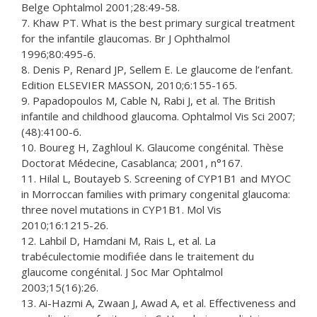
Belge Ophtalmol 2001;28:49-58.
7. Khaw PT. What is the best primary surgical treatment
for the infantile glaucomas. Br J Ophthalmol
1996;80:495-6.
8. Denis P, Renard JP, Sellem E. Le glaucome de l’enfant.
Edition ELSEVIER MASSON, 2010;6:155-165.
9. Papadopoulos M, Cable N, Rabi J, et al. The British
infantile and childhood glaucoma. Ophtalmol Vis Sci 2007;
(48):4100-6.
10. Boureg H, Zaghloul K. Glaucome congénital. Thèse
Doctorat Médecine, Casablanca; 2001, n°167.
11. Hilal L, Boutayeb S. Screening of CYP1B1 and MYOC
in Morroccan families with primary congenital glaucoma:
three novel mutations in CYP1B1. Mol Vis
2010;16:1215-26.
12. Lahbil D, Hamdani M, Rais L, et al. La
trabéculectomie modifiée dans le traitement du
glaucome congénital. J Soc Mar Ophtalmol
2003;15(16):26.
13. Ai-Hazmi A, Zwaan J, Awad A, et al. Effectiveness and