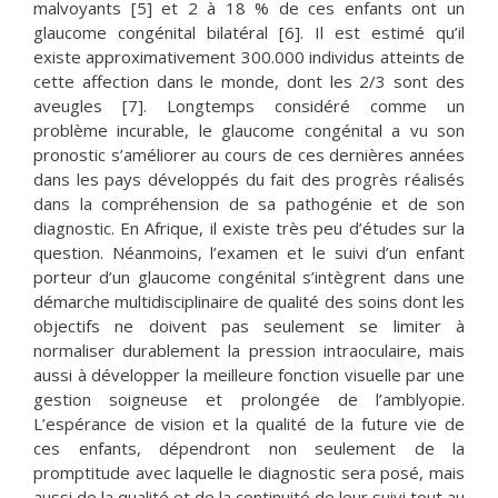
malvoyants [5] et 2 à 18 % de ces enfants ont un
glaucome congénital bilatéral [6]. Il est estimé qu’il
existe approximativement 300.000 individus atteints de
cette affection dans le monde, dont les 2/3 sont des
aveugles [7]. Longtemps considéré comme un
problème incurable, le glaucome congénital a vu son
pronostic s’améliorer au cours de ces dernières années
dans les pays développés du fait des progrès réalisés
dans la compréhension de sa pathogénie et de son
diagnostic. En Afrique, il existe très peu d’études sur la
question. Néanmoins, l’examen et le suivi d’un enfant
porteur d’un glaucome congénital s’intègrent dans une
démarche multidisciplinaire de qualité des soins dont les
objectifs ne doivent pas seulement se limiter à
normaliser durablement la pression intraoculaire, mais
aussi à développer la meilleure fonction visuelle par une
gestion soigneuse et prolongée de l’amblyopie.
L’espérance de vision et la qualité de la future vie de
ces enfants, dépendront non seulement de la
promptitude avec laquelle le diagnostic sera posé, mais
aussi de la qualité et de la continuité de leur suivi tout au