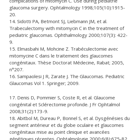
complications of mitomycin C. Use during pediatrie
glaucoma surgery. Ophtalmology 1998;105(10):1915-
20.
14. Sidotti PA, Betmont SJ, Liebmann JM, et al.
Trabeculectomy with mitomycin C in the treatment of
pediatric glaucomas. Ophthalmology 2000;107(3): 422-
9.
15. Elmasbahi M, Mohcine Z. Trabéculectomie avec
mitomycine C dans le traitement des glaucomes
congénitaux. Thèse Doctorat Médecine, Rabat; 2005,
n°207.
16. Sampaolesi J R, Zarate J. The Glaucomas. Pediatric
Glaucomas Vol 1. Springer; 2009.
17. Denis D, Pommier S, Coste R, et al. Glaucome
congénital et Sclérectomie profonde. J Fr Ophtalmol
2008;31(2):173-9.
18. Abitbol M, Dureau P, Bonnel S, et al. Dysgénésies du
segment antérieur et du globe oculaire et glaucomes
congénitaux mise au point clinique et avancées
génétiques récentes. Ophtalmologie 2000;6(8):675-82.