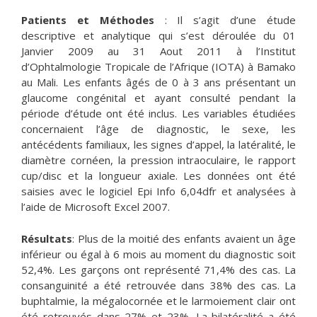
Patients et Méthodes
: Il s’agit d’une étude
descriptive et analytique qui s’est déroulée du 01
Janvier 2009 au 31 Aout 2011 à l’Institut
d’Ophtalmologie Tropicale de l’Afrique (IOTA) à Bamako
au Mali. Les enfants âgés de 0 à 3 ans présentant un
glaucome congénital et ayant consulté pendant la
période d’étude ont été inclus. Les variables étudiées
concernaient l’âge de diagnostic, le sexe, les
antécédents familiaux, les signes d’appel, la latéralité, le
diamètre cornéen, la pression intraoculaire, le rapport
cup/disc et la longueur axiale. Les données ont été
saisies avec le logiciel Epi Info 6,04dfr et analysées à
l’aide de Microsoft Excel 2007.
Résultats
: Plus de la moitié des enfants avaient un âge
inférieur ou égal à 6 mois au moment du diagnostic soit
52,4%. Les garçons ont représenté 71,4% des cas. La
consanguinité a été retrouvée dans 38% des cas. La
buphtalmie, la mégalocornée et le larmoiement clair ont
été retrouvés dans 27% et 23%. La bilatéralité a été