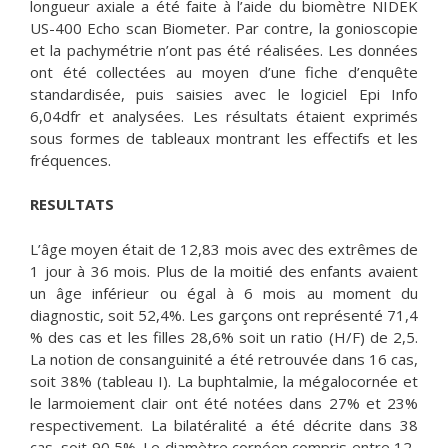
longueur axiale a été faite à l’aide du biomètre NIDEK
US-400 Echo scan Biometer. Par contre, la gonioscopie
et la pachymétrie n’ont pas été réalisées. Les données
ont été collectées au moyen d’une fiche d’enquête
standardisée, puis saisies avec le logiciel Epi Info
6,04dfr et analysées. Les résultats étaient exprimés
sous formes de tableaux montrant les effectifs et les
fréquences.
RESULTATS
L’âge moyen était de 12,83 mois avec des extrêmes de
1 jour à 36 mois. Plus de la moitié des enfants avaient
un âge inférieur ou égal à 6 mois au moment du
diagnostic, soit 52,4%. Les garçons ont représenté 71,4
% des cas et les filles 28,6% soit un ratio (H/F) de 2,5.
La notion de consanguinité a été retrouvée dans 16 cas,
soit 38% (tableau I). La buphtalmie, la mégalocornée et
le larmoiement clair ont été notées dans 27% et 23%
respectivement. La bilatéralité a été décrite dans 38
cas, soit 90,5%. Le diamètre cornéen compris entre 12-