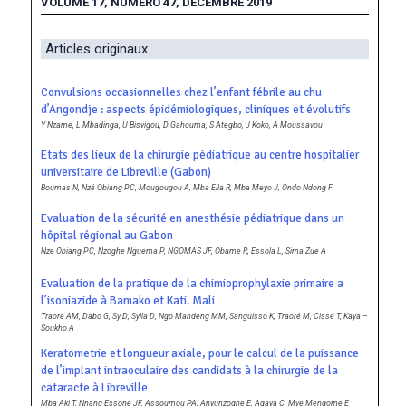
VOLUME 17, NUMERO 47, DECEMBRE 2019
Articles originaux
Convulsions occasionnelles chez l’enfant fébrile au chu
d’Angondje : aspects épidémiologiques, cliniques et évolutifs
Y Nzame, L Mbadinga, U Bisvigou, D Gahouma, S Ategbo, J Koko, A Moussavou
Etats des lieux de la chirurgie pédiatrique au centre hospitalier
universitaire de Libreville (Gabon)
Boumas N, Nzé Obiang PC, Mougougou A, Mba Ella R, Mba Meyo J, Ondo Ndong F
Evaluation de la sécurité en anesthésie pédiatrique dans un
hôpital régional au Gabon
Nze Obiang PC, Nzoghe Nguema P, NGOMAS JF, Obame R, Essola L, Sima Zue A
Evaluation de la pratique de la chimioprophylaxie primaire a
l’isoniazide à Bamako et Kati. Mali
Traoré AM, Dabo G, Sy D, Sylla D, Ngo Mandeng MM, Sanguisso K, Traoré M, Cissé T, Kaya –
Soukho A
Keratometrie et longueur axiale, pour le calcul de la puissance
de l’implant intraoculaire des candidats à la chirurgie de la
cataracte à Libreville
Mba Aki T, Nnang Essone JF, Assoumou PA, Anyunzoghe E, Agaya C, Mve Mengome E