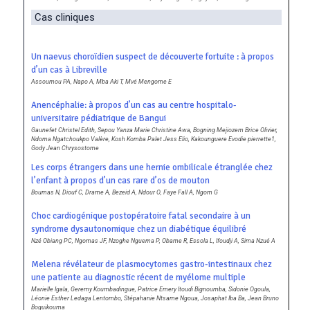
Cas cliniques
Un naevus choroïdien suspect de découverte fortuite : à propos
d’un cas à Libreville
Assoumou PA, Napo A, Mba Aki T, Mvé Mengome E
Anencéphalie: à propos d’un cas au centre hospitalo-
universitaire pédiatrique de Bangui
Gaunefet Christel Edith, Sepou Yanza Marie Christine Awa, Bogning Mejiozem Brice Olivier,
Ndoma Ngatchoukpo Valère, Kosh Komba Palet Jess Elio, Kakounguere Evodie pierrette1,
Gody Jean Chrysostome
Les corps étrangers dans une hernie ombilicale étranglée chez
l’enfant à propos d’un cas rare d’os de mouton
Boumas N, Diouf C, Drame A, Bezeid A, Ndour O, Faye Fall A, Ngom G
Choc cardiogénique postopératoire fatal secondaire à un
syndrome dysautonomique chez un diabétique équilibré
Nzé Obiang PC, Ngomas JF, Nzoghe Nguema P, Obame R, Essola L, Ifoudji A, Sima Nzué A
Melena révélateur de plasmocytomes gastro-intestinaux chez
une patiente au diagnostic récent de myélome multiple
Marielle Igala, Geremy Koumbadingue, Patrice Emery Itoudi Bignoumba, Sidonie Ogoula,
Léonie Esther Ledaga Lentombo, Stépahanie Ntsame Ngoua, Josaphat Iba Ba, Jean Bruno
Boguikouma