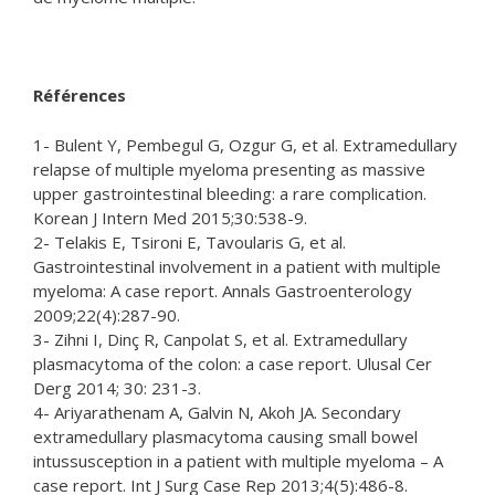
Références
1- Bulent Y, Pembegul G, Ozgur G, et al. Extramedullary
relapse of multiple myeloma presenting as massive
upper gastrointestinal bleeding: a rare complication.
Korean J Intern Med 2015;30:538-9.
2- Telakis E, Tsironi E, Tavoularis G, et al.
Gastrointestinal involvement in a patient with multiple
myeloma: A case report. Annals Gastroenterology
2009;22(4):287-90.
3- Zihni I, Dinç R, Canpolat S, et al. Extramedullary
plasmacytoma of the colon: a case report. Ulusal Cer
Derg 2014; 30: 231-3.
4- Ariyarathenam A, Galvin N, Akoh JA. Secondary
extramedullary plasmacytoma causing small bowel
intussusception in a patient with multiple myeloma – A
case report. Int J Surg Case Rep 2013;4(5):486-8.