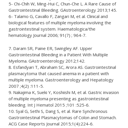
5- Chi-Chih W, Ming-Hui C, Chun-Che L. A Rare Cause of
Gastrointestinal Bleeding. GAstroenterology 2013;145.
6- Talamo G, Cavallo F, Zangari M, et al. Clinical and
biological features of multiple myeloma involving the
gastrointestinal system. Haematologica/the
hematology Journal 2006; 91(7) ; 964-7.
7. Daram SR, Paine ER, Swingley AF. Upper
Gastrointestinal Bleeding in a Patient With Multiple
Myeloma. GAstroenterology 2012;142.
8. Esfandyari T, Abraham SC, Arora AS. Gastrointestinal
plasmacytoma that caused anemia in a patient with
multiple myeloma. Gastroenterology and Hepatology
2007 ;4(2) :111-5.
9. Nakajima K, Sueki Y, Koshiishi M, et al. Gastric invasion
of multiple myeloma presenting as gastrointestinal
bleeding. Int J Hematol 2015 ;101 :525-6.
10. Syal G, Sethi S, Dang S, et al. Rare Synchronous
Gastrointestinal Plasmacytomas of Colon and Stomach.
ACG Case Reports Journal 2015;1(4):224-6.