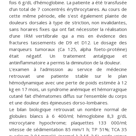
fois 6 g/dL d’hémoglobine. La patiente a été transfusée
d’un total de 7 concentrés érythrocytaires. Au cours de
cette même période, elle s’est également plainte de
douleurs dorsales à type de striction, non invalidantes,
sans horaires fixes qui ont fait nécessiter la réalisation
d’une IRM vertébrale qui a mis en évidence des
fractures tassements de D9 et D12. Le dosage des
marqueurs tumoraux (Ca 125, alpha foeto-protéine)
était négatif. Un traitement antalgique et
antiinflammatoire a permis la diminution de la douleur.
L’examen à l’admission au service de médecine
retrouvait une patiente stable sur le plan
hémodynamique avec une perte de poids estimée à 12
kg en 17 mois, un syndrome anémique et hémorragique
cutané fait d’hématomes diffus sur l’ensemble du corps
et une douleur des épineuses dorso-lombaires.
Le bilan biologique retrouvait un nombre normal de
globules blancs à 6 400/ml; hémoglobine 8,3 g/dL
microcytaire hypochrome; plaquettes 133 000/ml;
vitesse de sédimentation 85 mm/1 h; TP 51%; TCA 35