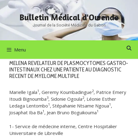
Aller
au
Bulletin Médical d'Owendo
contenu
Journal de la Société Médicale du Gabon
Menu
MELENA REVELATEUR DE PLASMOCYTOMES GASTRO-
INTESTINAUX CHEZ UNE PATIENTE AU DIAGNOSTIC
RECENT DE MYELOME MULTIPLE
1
2
Marielle Igala
, Geremy Koumbadingue
, Patrice Emery
3
2
Itoudi Bignoumba
, Sidonie Ogoula
, Léonie Esther
1
1
Ledaga Lentombo
, Stépahanie Ntsame Ngoua
,
1
1
Josaphat Iba Ba
, Jean Bruno Boguikouma
1- Service de médecine interne, Centre Hospitalier
Universitaire de Libreville