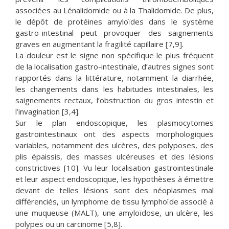
associées au Lénalidomide ou à la Thalidomide. De plus,
le dépôt de protéines amyloïdes dans le système
gastro-intestinal peut provoquer des saignements
graves en augmentant la fragilité capillaire [7,9].
La douleur est le signe non spécifique le plus fréquent
de la localisation gastro-intestinale, d’autres signes sont
rapportés dans la littérature, notamment la diarrhée,
les changements dans les habitudes intestinales, les
saignements rectaux, l’obstruction du gros intestin et
l’invagination [3,4].
Sur le plan endoscopique, les plasmocytomes
gastrointestinaux ont des aspects morphologiques
variables, notamment des ulcères, des polyposes, des
plis épaissis, des masses ulcéreuses et des lésions
constrictives [10]. Vu leur localisation gastrointestinale
et leur aspect endoscopique, les hypothèses à émettre
devant de telles lésions sont des néoplasmes mal
différenciés, un lymphome de tissu lymphoïde associé à
une muqueuse (MALT), une amyloïdose, un ulcère, les
polypes ou un carcinome [5,8].