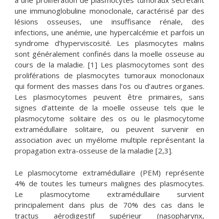
à une prolifération de plasmocytes tumoraux sécrétant
une immunoglobuline monoclonale, caractérisé par des
lésions osseuses, une insuffisance rénale, des
infections, une anémie, une hypercalcémie et parfois un
syndrome d’hyperviscosité. Les plasmocytes malins
sont généralement confinés dans la moelle osseuse au
cours de la maladie. [1] Les plasmocytomes sont des
proliférations de plasmocytes tumoraux monoclonaux
qui forment des masses dans l’os ou d’autres organes.
Les plasmocytomes peuvent être primaires, sans
signes d’atteinte de la moelle osseuse tels que le
plasmocytome solitaire des os ou le plasmocytome
extramédullaire solitaire, ou peuvent survenir en
association avec un myélome multiple représentant la
propagation extra-osseuse de la maladie [2,3].
Le plasmocytome extramédullaire (PEM) représente
4% de toutes les tumeurs malignes des plasmocytes.
Le plasmocytome extramédullaire survient
principalement dans plus de 70% des cas dans le
tractus aérodigestif supérieur (nasopharynx,