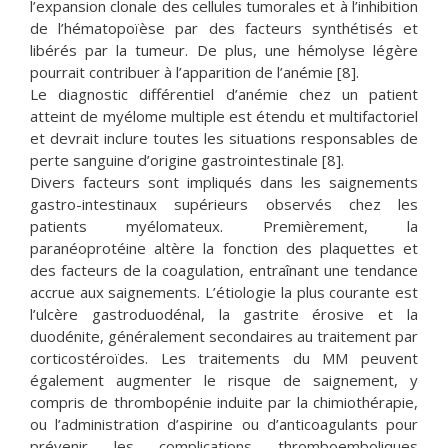
l’expansion clonale des cellules tumorales et à l’inhibition
de l’hématopoïèse par des facteurs synthétisés et
libérés par la tumeur. De plus, une hémolyse légère
pourrait contribuer à l’apparition de l’anémie [8].
Le diagnostic différentiel d’anémie chez un patient
atteint de myélome multiple est étendu et multifactoriel
et devrait inclure toutes les situations responsables de
perte sanguine d’origine gastrointestinale [8].
Divers facteurs sont impliqués dans les saignements
gastro-intestinaux supérieurs observés chez les
patients myélomateux. Premièrement, la
paranéoprotéine altère la fonction des plaquettes et
des facteurs de la coagulation, entraînant une tendance
accrue aux saignements. L’étiologie la plus courante est
l’ulcère gastroduodénal, la gastrite érosive et la
duodénite, généralement secondaires au traitement par
corticostéroïdes. Les traitements du MM peuvent
également augmenter le risque de saignement, y
compris de thrombopénie induite par la chimiothérapie,
ou l’administration d’aspirine ou d’anticoagulants pour
prévenir les complications thromboemboliques