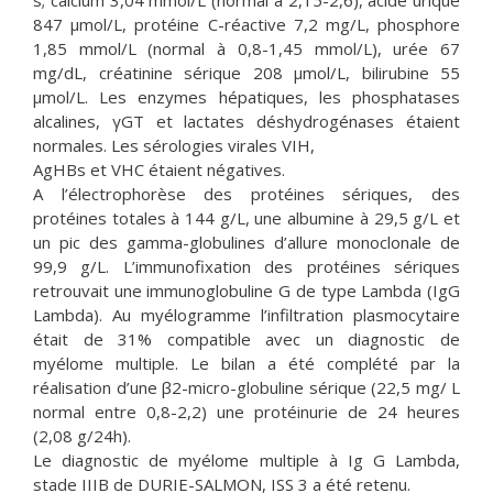
s; calcium 3,04 mmol/L (normal à 2,15-2,6), acide urique
847 μmol/L, protéine C-réactive 7,2 mg/L, phosphore
1,85 mmol/L (normal à 0,8-1,45 mmol/L), urée 67
mg/dL, créatinine sérique 208 μmol/L, bilirubine 55
μmol/L. Les enzymes hépatiques, les phosphatases
alcalines, γGT et lactates déshydrogénases étaient
normales. Les sérologies virales VIH,
AgHBs et VHC étaient négatives.
A l’électrophorèse des protéines sériques, des
protéines totales à 144 g/L, une albumine à 29,5 g/L et
un pic des gamma-globulines d’allure monoclonale de
99,9 g/L. L’immunofixation des protéines sériques
retrouvait une immunoglobuline G de type Lambda (IgG
Lambda). Au myélogramme l’infiltration plasmocytaire
était de 31% compatible avec un diagnostic de
myélome multiple. Le bilan a été complété par la
réalisation d’une β2-micro-globuline sérique (22,5 mg/ L
normal entre 0,8-2,2) une protéinurie de 24 heures
(2,08 g/24h).
Le diagnostic de myélome multiple à Ig G Lambda,
stade IIIB de DURIE-SALMON, ISS 3 a été retenu.