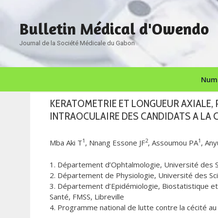
Aller
au
Bulletin Médical d'Owendo
contenu
Journal de la Société Médicale du Gabon
Numé
KERATOMETRIE ET LONGUEUR AXIALE, P
INTRAOCULAIRE DES CANDIDATS A LA C
1
2
1
Mba Aki T
, Nnang Essone JF
, Assoumou PA
, An
1. Département d’Ophtalmologie, Université des Sc
2. Département de Physiologie, Université des Scie
3. Département d’Epidémiologie, Biostatistique et
Santé, FMSS, Libreville
4. Programme national de lutte contre la cécité a