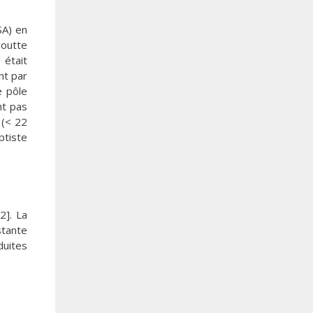
SA) en
outte
 était
nt par
e pôle
nt pas
 (< 22
ptiste
2]. La
stante
duites