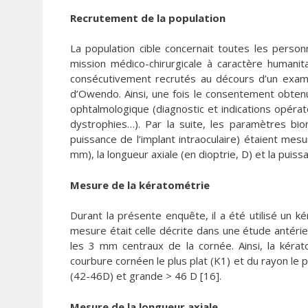
Recrutement de la population
La population cible concernait toutes les person
mission médico-chirurgicale à caractère humanita
consécutivement recrutés au décours d’un exame
d’Owendo. Ainsi, une fois le consentement obtenu 
ophtalmologique (diagnostic et indications opérat
dystrophies…). Par la suite, les paramètres biom
puissance de l’implant intraoculaire) étaient mesu
mm), la longueur axiale (en dioptrie, D) et la puissa
Mesure de la kératométrie
Durant la présente enquête, il a été utilisé u
mesure était celle décrite dans une étude antérie
les 3 mm centraux de la cornée. Ainsi, la kéra
courbure cornéen le plus plat (K1) et du rayon le p
(42-46D) et grande > 46 D [16].
Mesure de la longueur axiale