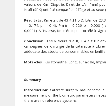
valeurs de Km (Dioptrie, D) et de LAm (mm) pour l
Kraff (SRK) ont été comparées à l’âge et au sexe (
Résultats
: Km était de 43,4 ±1,5 D, LAm de 23,3
= -0,174; p = 10-4), Pm (r = 0,226; p = 0,0001)
0,0001). A l’inverse, Km n’était pas corrélé à l’âge 
Conclusion
: Les v aleurs d e K, L A e t P r et
campagnes de chirurgie de la cataracte à Librevi
adéquate des stocks de consommables en lentilles
Mots-clés
: Kératométrie, Longueur axiale, Implant
Summary
Introduction:
Cataract surgery has become a c
measurement of the biometric parameters necessar
there are no reference systems.