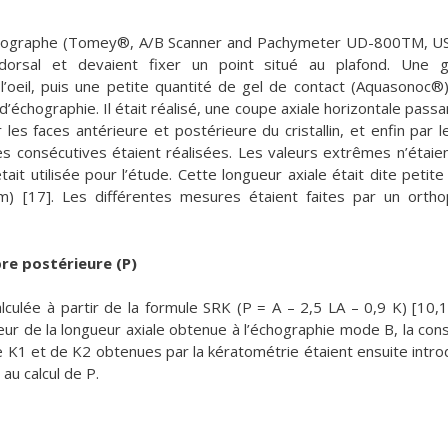
 échographe (Tomey®, A/B Scanner and Pachymeter UD-800TM, U
orsal et devaient fixer un point situé au plafond. Une g
l’oeil, puis une petite quantité de gel de contact (Aquasonoc®)
’échographie. Il était réalisé, une coupe axiale horizontale passa
les faces antérieure et postérieure du cristallin, et enfin par l
es consécutives étaient réalisées. Les valeurs extrêmes n’étaie
it utilisée pour l’étude. Cette longueur axiale était dite petite
[17]. Les différentes mesures étaient faites par un ortho
bre postérieure (P)
calculée à partir de la formule SRK (P = A – 2,5 LA – 0,9 K) [10,1
aleur de la longueur axiale obtenue à l’échographie mode B, la con
 de K1 et de K2 obtenues par la kératométrie étaient ensuite intro
au calcul de P.