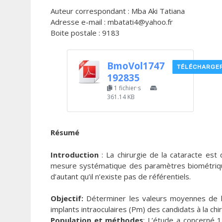
Auteur correspondant : Mba Aki Tatiana
Adresse e-mail : mbatati4@yahoo.fr
Boite postale : 9183
BmoVol1747
TÉLÉCHARGE
192835
1 fichier·s
361.14 KB
Résumé
Introduction
: La chirurgie de la cataracte est
mesure systématique des paramètres biométriques 
d’autant qu’il n’existe pas de référentiels.
Objectif:
Déterminer les valeurs moyennes de ké
implants intraoculaires (Pm) des candidats à la chir
Population et méthodes
: L’étude a concerné 1