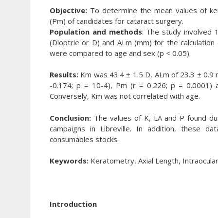
Objective:
To determine the mean values of kera
(Pm) of candidates for cataract surgery.
Population and methods
: The study involved
(Dioptrie or D) and ALm (mm) for the calculation 
were compared to age and sex (p < 0.05).
Results:
Km was 43.4 ± 1.5 D, ALm of 23.3 ± 0.9 
-0.174; p = 10-4), Pm (r = 0.226; p = 0.0001) 
Conversely, Km was not correlated with age.
Conclusion:
The values of K, LA and P found dur
campaigns in Libreville. In addition, these d
consumables stocks.
Keywords:
Keratometry, Axial Length, Intraocular
Introduction