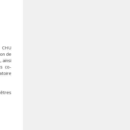
au CHU
ion de
 ainsi
es co-
atoire
 êtres