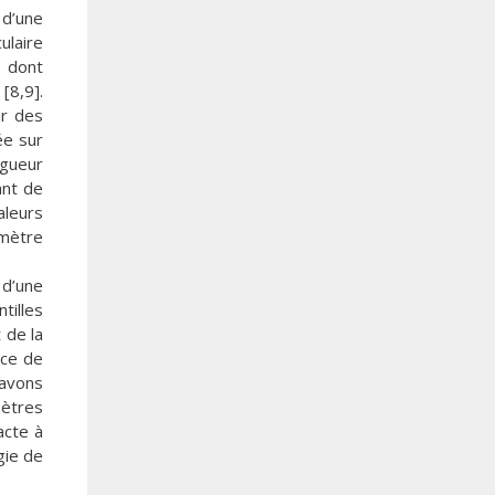
 d’une
ulaire
t dont
[8,9].
ir des
ée sur
ngueur
ant de
aleurs
amètre
 d’une
tilles
 de la
nce de
’avons
mètres
acte à
gie de