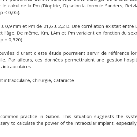
e calcul de la Pm (Dioptrie, D) selon la formule Sanders, Retzla
p < 0,05).
 ± 0,9 mm et Pm de 21,6 ± 2,2 D. Une corrélation existait entre 
 et l’âge. De même, Km, LAm et Pm variaient en fonction du sex
(p = 0,520).
rouvées d urant c ette étude pourraient servir de référence lo
lle. Par ailleurs, ces données permettraient une gestion hospit
 intraoculaires
 intraoculaire, Chirurgie, Cataracte
ommon practice in Gabon. This situation suggests the syst
y to calculate the power of the intraocular implant, especially