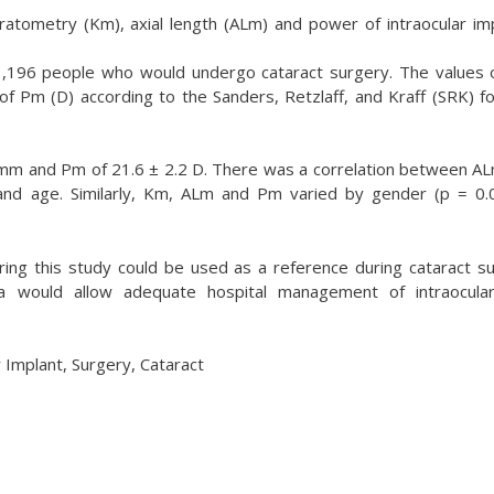
tometry (Km), axial length (ALm) and power of intraocular im
 1,196 people who would undergo cataract surgery. The values
of Pm (D) according to the Sanders, Retzlaff, and Kraff (SRK) f
mm and Pm of 21.6 ± 2.2 D. There was a correlation between AL
and age. Similarly, Km, ALm and Pm varied by gender (p = 0.
ing this study could be used as a reference during cataract s
ata would allow adequate hospital management of intraocula
 Implant, Surgery, Cataract