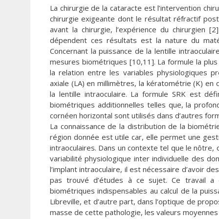
La chirurgie de la cataracte est l’intervention chi
chirurgie exigeante dont le résultat réfractif po
avant la chirurgie, l’expérience du chirurgien [
dépendent ces résultats est la nature du matéria
Concernant la puissance de la lentille intraocula
mesures biométriques [10,11]. La formule la plus 
la relation entre les variables physiologiques 
axiale (LA) en millimètres, la kératométrie (K) en 
la lentille intraoculaire. La formule SRK est d
biométriques additionnelles telles que, la profon
cornéen horizontal sont utilisés dans d’autres for
La connaissance de la distribution de la biométr
région donnée est utile car, elle permet une gest
intraoculaires. Dans un contexte tel que le nôtre, 
variabilité physiologique inter individuelle des 
l’implant intraoculaire, il est nécessaire d’avoir
pas trouvé d’études à ce sujet. Ce travail a é
biométriques indispensables au calcul de la puiss
Libreville, et d’autre part, dans l’optique de p
masse de cette pathologie, les valeurs moyennes