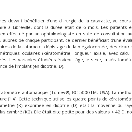
nes devant bénéficier d’une chirurgie de la cataracte, au cours
ire à Libreville, dont la durée était de 6 mois. Les patients é
n effectué par un ophtalmologiste en salle de consultation 
auprès de chaque participant, ce dernier bénéficiait d’une éval
oires de la cataracte, dépistage de la mégalocornée, des cicatri
étriques oculaires (kératométrie, longueur axiale, avec calcul
rés. Les variables étudiées étaient l’âge, le sexe, la kératométr
nce de l’implant (en dioptrie, D).
n kératomètre automatique (Tomey®, RC-5000TM, USA). La méth
ure [14]. Cette technique utilise les quatre points de kératométr
tométrie (K) exprimée en dioptrie (D) était la moyenne du ra
lus cambré (K2). Elle était dite petite pour des valeurs < 42 D, n