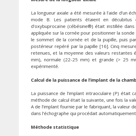
La longueur axiale a été mesurée à l’aide d’un
mode B. Les patients étaient en décubitus d
d’oxybuprocaïne (cébésine®) était instillée dans 
appliquée sur la cornée pour positionner la sonde d
le sommet de la cornée et de la pupille, puis par 
postérieur repéré par la papille [16]. Cinq mesur
retenues, et la moyenne des valeurs restantes éta
mm), normale (22-25 mm) et grande (> 25 mm) 
expérimenté.
Calcul de la puissance de l’implant de la cham
La puissance de l’implant intraoculaire (P) était 
méthode de calcul était la suivante, une fois la v
A de l’implant fournie par le fabriquant, la valeur
dans l’échographe qui procédait automatiquement 
Méthode statistique