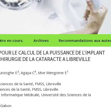
ro en cours.
Archives
Recommandations aux aute
OUR LE CALCUL DE LA PUISSANCE DE L’IMPLANT
HIRURGIE DE LA CATARACTE A LIBREVILLE
3
4
1
yunzoghe E
, Agaya C
, Mve Mengome E
iences de la Santé, FMSS, Libreville
nces de la Santé, FMSS, Libreville
 Informatique Médicale, Université des Sciences de la
u Gabon