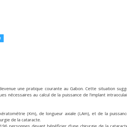
R
 devenue une pratique courante au Gabon. Cette situation sugg
nécessaires au calcul de la puissance de l’implant intraoculai
ratométrie (Km), de longueur axiale (LAm), et de la puissan
urgie de la cataracte.
196 personnes devant bénéficier d’une chirurgie de la cataract