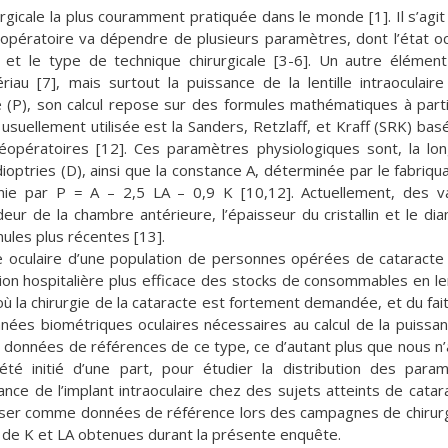
rurgicale la plus couramment pratiquée dans le monde [1]. Il s’agit
stopératoire va dépendre de plusieurs paramètres, dont l’état oc
2] et le type de technique chirurgicale [3-6]. Un autre élémen
u [7], mais surtout la puissance de la lentille intraoculaire 
ire (P), son calcul repose sur des formules mathématiques à part
usuellement utilisée est la Sanders, Retzlaff, et Kraff (SRK) bas
préopératoires [12]. Ces paramètres physiologiques sont, la lo
dioptries (D), ainsi que la constance A, déterminée par le fabriqu
éfinie par P = A – 2,5 LA – 0,9 K [10,12]. Actuellement, des v
deur de la chambre antérieure, l’épaisseur du cristallin et le di
mules plus récentes [13].
ie oculaire d’une population de personnes opérées de cataracte
ion hospitalière plus efficace des stocks de consommables en len
où la chirurgie de la cataracte est fortement demandée, et du fait
données biométriques oculaires nécessaires au calcul de la puissa
 des données de références de ce type, ce d’autant plus que nous n
té initié d’une part, pour étudier la distribution des para
ance de l’implant intraoculaire chez des sujets atteints de catar
roposer comme données de référence lors des campagnes de chirur
 de K et LA obtenues durant la présente enquête.