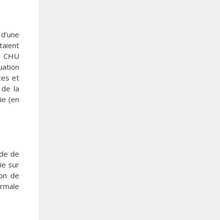
 d’une
taient
au CHU
uation
ces et
 de la
ie (en
ode de
ie sur
yon de
ormale