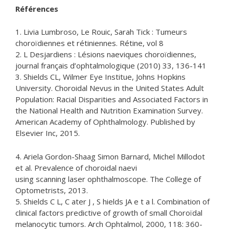
Références
1. Livia Lumbroso, Le Rouic, Sarah Tick : Tumeurs
choroïdiennes et rétiniennes. Rétine, vol 8
2. L Desjardiens : Lésions naeviques choroïdiennes,
journal français d’ophtalmologique (2010) 33, 136-141
3. Shields CL, Wilmer Eye Institue, Johns Hopkins
University. Choroidal Nevus in the United States Adult
Population: Racial Disparities and Associated Factors in
the National Health and Nutrition Examination Survey.
American Academy of Ophthalmology. Published by
Elsevier Inc, 2015.
4. Ariela Gordon-Shaag Simon Barnard, Michel Millodot
et al. Prevalence of choroidal naevi
using scanning laser ophthalmoscope. The College of
Optometrists, 2013.
5. Shields C L, C ater J , S hields JA e t a l. Combination of
clinical factors predictive of growth of small Choroïdal
melanocytic tumors. Arch Ophtalmol, 2000, 118: 360-