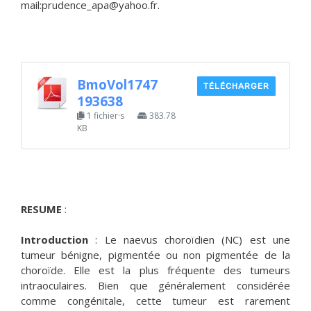
mail:prudence_apa@yahoo.fr.
BmoVol1747
TÉLÉCHARGER
193638
1 fichier·s
383.78
KB
RESUME
:
Introduction
: Le naevus choroïdien (NC) est une
tumeur bénigne, pigmentée ou non pigmentée de la
choroïde. Elle est la plus fréquente des tumeurs
intraoculaires. Bien que généralement considérée
comme congénitale, cette tumeur est rarement