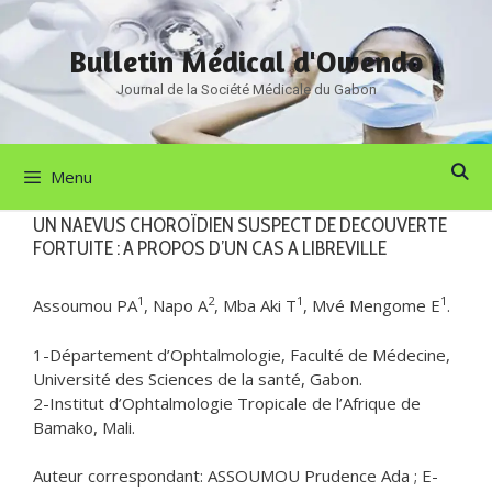
Aller
au
Bulletin Médical d'Owendo
contenu
Journal de la Société Médicale du Gabon
Menu
UN NAEVUS CHOROÏDIEN SUSPECT DE DECOUVERTE
FORTUITE : A PROPOS D’UN CAS A LIBREVILLE
1
2
1
1
Assoumou PA
, Napo A
, Mba Aki T
, Mvé Mengome E
.
1-Département d’Ophtalmologie, Faculté de Médecine,
Université des Sciences de la santé, Gabon.
2-Institut d’Ophtalmologie Tropicale de l’Afrique de
Bamako, Mali.
Auteur correspondant: ASSOUMOU Prudence Ada ; E-