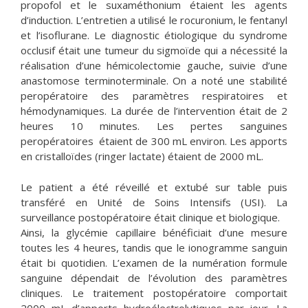
propofol et le suxaméthonium étaient les agents
d’induction. L’entretien a utilisé le rocuronium, le fentanyl
et l’isoflurane. Le diagnostic étiologique du syndrome
occlusif était une tumeur du sigmoïde qui a nécessité la
réalisation d’une hémicolectomie gauche, suivie d’une
anastomose terminoterminale. On a noté une stabilité
peropératoire des paramètres respiratoires et
hémodynamiques. La durée de l’intervention était de 2
heures 10 minutes. Les pertes sanguines
peropératoires étaient de 300 mL environ. Les apports
en cristalloïdes (ringer lactate) étaient de 2000 mL.
Le patient a été réveillé et extubé sur table puis
transféré en Unité de Soins Intensifs (USI). La
surveillance postopératoire était clinique et biologique.
Ainsi, la glycémie capillaire bénéficiait d’une mesure
toutes les 4 heures, tandis que le ionogramme sanguin
était bi quotidien. L’examen de la numération formule
sanguine dépendait de l’évolution des paramètres
cliniques. Le traitement postopératoire comportait
2000 mL d’apports hydroélectrolytiques par jour. La