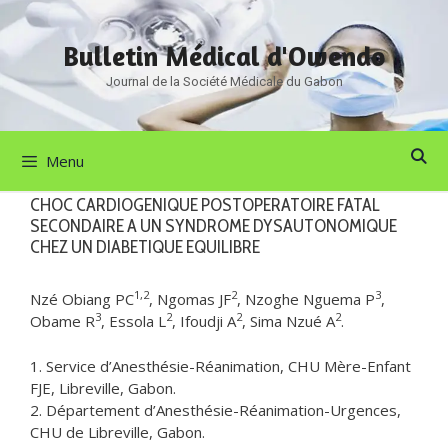
Aller
au
Bulletin Médical d'Owendo
contenu
Journal de la Société Médicale du Gabon
Menu
CHOC CARDIOGENIQUE POSTOPERATOIRE FATAL
SECONDAIRE A UN SYNDROME DYSAUTONOMIQUE
CHEZ UN DIABETIQUE EQUILIBRE
1,2
2
3
Nzé Obiang PC
, Ngomas JF
, Nzoghe Nguema P
,
3
2
2
2
Obame R
, Essola L
, Ifoudji A
, Sima Nzué A
.
1. Service d’Anesthésie-Réanimation, CHU Mère-Enfant
FJE, Libreville, Gabon.
2. Département d’Anesthésie-Réanimation-Urgences,
CHU de Libreville, Gabon.