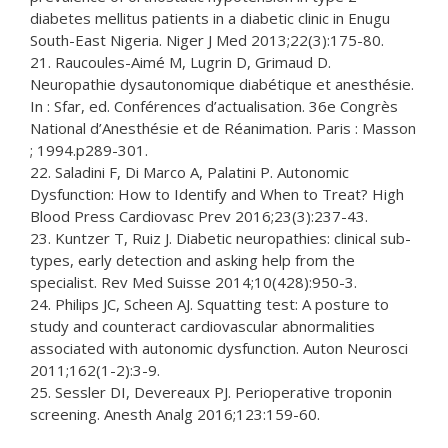
diabetes mellitus patients in a diabetic clinic in Enugu
South-East Nigeria. Niger J Med 2013;22(3):175-80.
21. Raucoules-Aimé M, Lugrin D, Grimaud D.
Neuropathie dysautonomique diabétique et anesthésie.
In : Sfar, ed. Conférences d’actualisation. 36e Congrès
National d’Anesthésie et de Réanimation. Paris : Masson
; 1994.p289-301.
22. Saladini F, Di Marco A, Palatini P. Autonomic
Dysfunction: How to Identify and When to Treat? High
Blood Press Cardiovasc Prev 2016;23(3):237-43.
23. Kuntzer T, Ruiz J. Diabetic neuropathies: clinical sub-
types, early detection and asking help from the
specialist. Rev Med Suisse 2014;10(428):950-3.
24. Philips JC, Scheen AJ. Squatting test: A posture to
study and counteract cardiovascular abnormalities
associated with autonomic dysfunction. Auton Neurosci
2011;162(1-2):3-9.
25. Sessler DI, Devereaux PJ. Perioperative troponin
screening. Anesth Analg 2016;123:159-60.