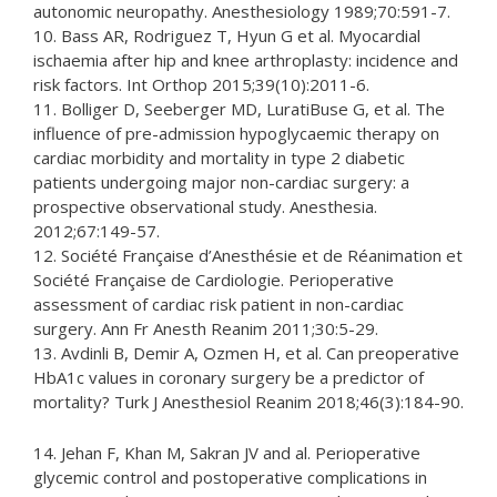
autonomic neuropathy. Anesthesiology 1989;70:591-7.
10. Bass AR, Rodriguez T, Hyun G et al. Myocardial
ischaemia after hip and knee arthroplasty: incidence and
risk factors. Int Orthop 2015;39(10):2011-6.
11. Bolliger D, Seeberger MD, LuratiBuse G, et al. The
influence of pre-admission hypoglycaemic therapy on
cardiac morbidity and mortality in type 2 diabetic
patients undergoing major non-cardiac surgery: a
prospective observational study. Anesthesia.
2012;67:149-57.
12. Société Française d’Anesthésie et de Réanimation et
Société Française de Cardiologie. Perioperative
assessment of cardiac risk patient in non-cardiac
surgery. Ann Fr Anesth Reanim 2011;30:5-29.
13. Avdinli B, Demir A, Ozmen H, et al. Can preoperative
HbA1c values in coronary surgery be a predictor of
mortality? Turk J Anesthesiol Reanim 2018;46(3):184-90.
14. Jehan F, Khan M, Sakran JV and al. Perioperative
glycemic control and postoperative complications in