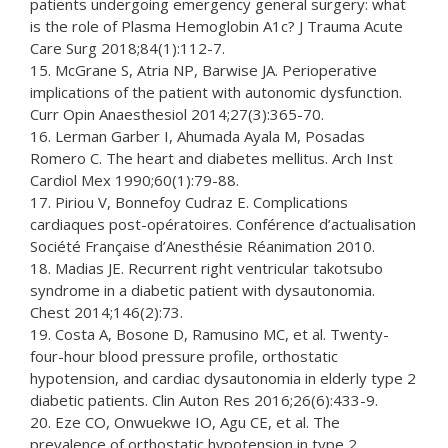
patients undergoing emergency general surgery: what
is the role of Plasma Hemoglobin A1c? J Trauma Acute
Care Surg 2018;84(1):112-7.
15. McGrane S, Atria NP, Barwise JA. Perioperative
implications of the patient with autonomic dysfunction.
Curr Opin Anaesthesiol 2014;27(3):365-70.
16. Lerman Garber I, Ahumada Ayala M, Posadas
Romero C. The heart and diabetes mellitus. Arch Inst
Cardiol Mex 1990;60(1):79-88.
17. Piriou V, Bonnefoy Cudraz E. Complications
cardiaques post-opératoires. Conférence d’actualisation
Société Française d’Anesthésie Réanimation 2010.
18. Madias JE. Recurrent right ventricular takotsubo
syndrome in a diabetic patient with dysautonomia.
Chest 2014;146(2):73.
19. Costa A, Bosone D, Ramusino MC, et al. Twenty-
four-hour blood pressure profile, orthostatic
hypotension, and cardiac dysautonomia in elderly type 2
diabetic patients. Clin Auton Res 2016;26(6):433-9.
20. Eze CO, Onwuekwe IO, Agu CE, et al. The
prevalence of orthostatic hypotension in type 2