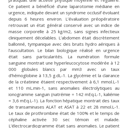
pratiquait une activité physique moyenne et régulière.
Ce patient a bénéficié d’une laparotomie médiane en
urgence, indiquée devant un syndrome occlusif évoluant
depuis 6 heures environ. L’évaluation préopératoire
retrouvait un état général conservé avec un indice de
masse corporelle à 25 kg/m2, sans signes infectieux
cliniquement décelables. L’abdomen était discrètement
ballonné, tympanique avec des bruits hydro aériques à
l’auscultation. Le bilan biologique réalisé en urgence
était sans particularités. La numération formule
sanguine montrait une hyperleucocytose modérée à 12
000 globules blancs par mm3 avec un taux
d’hémoglobine à 13,5 g.dL-1. La glycémie et la clairance
de la créatinine étaient respectivement à 6,1 mmol.L-1
et 110 mL.min-1, sans anomalies électrolytiques au
ionogramme sanguin (natrémie = 142 mEq.L-1, kaliémie
= 3,6 mEq.L-1). La fonction hépatique montrait des taux
de transaminases ALAT et ASAT à 22 et 28 mmol.L-1.
Le taux de prothrombine était de 100% et le temps de
céphaline activée 30 sec témoin et malade.
L’électrocardiogramme était sans anomalies. Le patient