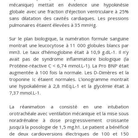
mécanique) mettait en évidence une hypokinésie
globale avec une fraction d’éjection ventriculaire à 25%
sans dilatation des cavités cardiaques. Les pressions
pulmonaires étaient élevées à 35 mmHg.
Sur le plan biologique, la numération formule sanguine
montrait une leucocytose à 11 000 globules blancs par
mm3. Le taux d’hémoglobine était à 10,9 g.dL-1. Il n’y
avait pas de syndrome inflammatoire biologique (la
Protéine-réactive C < 6,74 mmol.L-1). La Pro BNP était
augmentée à 100 fois la normale. Les D-Dimères et la
troponine Ic étaient normales. L’ionogramme montrait
une hypokaliémie à 2,8 mEq.L-1 et la glycémie était à
7,37 mmol.L-1.
La réanimation a consisté en une intubation
orotrachéale avec ventilation mécanique et la mise sous
noradrénaline à dose progressivement croissante
jusqu’à la posologie de 1,5 mg.h1. Le patient a bénéficié
de deux cardioversions électriques de 100 et 150