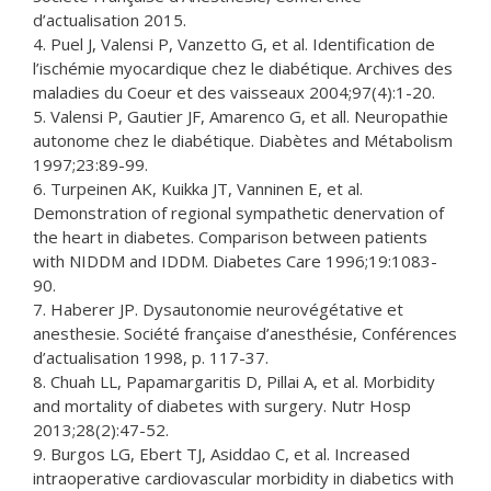
d’actualisation 2015.
4. Puel J, Valensi P, Vanzetto G, et al. Identification de
l’ischémie myocardique chez le diabétique. Archives des
maladies du Coeur et des vaisseaux 2004;97(4):1-20.
5. Valensi P, Gautier JF, Amarenco G, et all. Neuropathie
autonome chez le diabétique. Diabètes and Métabolism
1997;23:89-99.
6. Turpeinen AK, Kuikka JT, Vanninen E, et al.
Demonstration of regional sympathetic denervation of
the heart in diabetes. Comparison between patients
with NIDDM and IDDM. Diabetes Care 1996;19:1083-
90.
7. Haberer JP. Dysautonomie neurovégétative et
anesthesie. Société française d’anesthésie, Conférences
d’actualisation 1998, p. 117-37.
8. Chuah LL, Papamargaritis D, Pillai A, et al. Morbidity
and mortality of diabetes with surgery. Nutr Hosp
2013;28(2):47-52.
9. Burgos LG, Ebert TJ, Asiddao C, et al. Increased
intraoperative cardiovascular morbidity in diabetics with