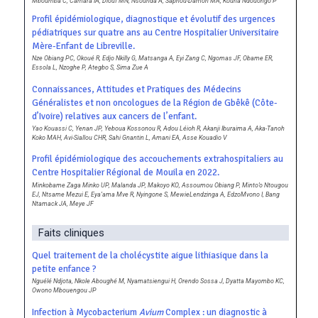
Mboumba C, Camara IA, Diouf MN, Nsounda A, Saphou-Damon MA, Kouna Ndouongo P
Profil épidémiologique, diagnostique et évolutif des urgences
pédiatriques sur quatre ans au Centre Hospitalier Universitaire
Mère-Enfant de Libreville.
Nze Obiang PC, Okoué R, Edjo Nkilly G, Matsanga A, Eyi Zang C, Ngomas JF, Obame ER,
Essola L, Nzoghe P, Ategbo S, Sima Zue A
Connaissances, Attitudes et Pratiques des Médecins
Généralistes et non oncologues de la Région de Gbêkê (Côte-
d’Ivoire) relatives aux cancers de l’enfant.
Yao Kouassi C, Yenan JP, Yeboua Kossonou R, Adou Léioh R, Akanji Iburaima A, Aka-Tanoh
Koko MAH, Avi-Siallou CHR, Sahi Gnantin L, Amani EA, Asse Kouadio V
Profil épidémiologique des accouchements extrahospitaliers au
Centre Hospitalier Régional de Mouila en 2022.
Minkobame Zaga Minko UP, Malanda JP, Makoyo KO, Assoumou Obiang P, Minto’o Ntougou
EJ, Ntsame Mezui E, Eya’ama Mve R, Nyingone S, MewieLendzinga A, EdzoMvono I, Bang
Ntamack JA, Meye JF
Faits cliniques
Quel traitement de la cholécystite aigue lithiasique dans la
petite enfance ?
Nguélé Ndjota, Nkole Aboughé M, Nyamatsiengui H, Orendo Sossa J, Dyatta Mayombo KC,
Owono Mbouengou JP
Infection à Mycobacterium
Avium
Complex : un diagnostic à