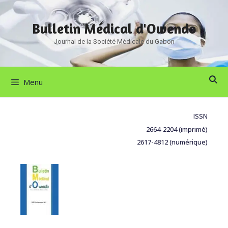
Bulletin Médical d'Owendo
Journal de la Société Médicale du Gabon
Menu
ISSN
2664-2204 (imprimé)
2617-4812 (numérique)