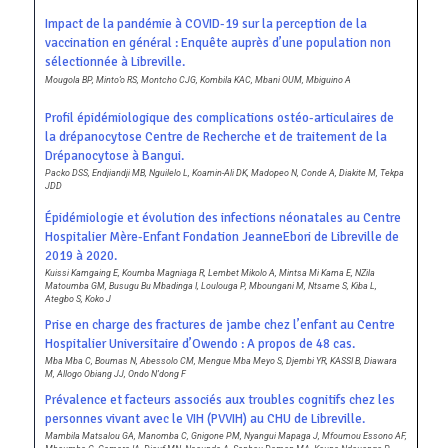
Impact de la pandémie à COVID-19 sur la perception de la
vaccination en général : Enquête auprès d’une population non
sélectionnée à Libreville.
Mougola BP, Minto’o RS, Montcho CJG, Kombila KAC, Mbani OUM, Mbiguino A
Profil épidémiologique des complications ostéo-articulaires de
la drépanocytose Centre de Recherche et de traitement de la
Drépanocytose à Bangui.
Packo DSS, Endjiandji MB, Nguilelo L, Koamin-Ali DK, Madopeo N, Conde A, Diakite M, Tekpa
JDD
Épidémiologie et évolution des infections néonatales au Centre
Hospitalier Mère-Enfant Fondation JeanneEbori de Libreville de
2019 à 2020.
Kuissi Kamgaing E, Koumba Magniaga R, Lembet Mikolo A, Mintsa Mi Kama E, NZila
Matoumba GM, Busugu Bu Mbadinga I, Loulouga P, Mboungani M, Ntsame S, Kiba L,
Ategbo S, Koko J
Prise en charge des fractures de jambe chez l’enfant au Centre
Hospitalier Universitaire d’Owendo : A propos de 48 cas.
Mba Mba C, Boumas N, Abessolo CM, Mengue Mba Meyo S, Djembi YR, KASSI B, Diawara
M, Allogo Obiang JJ, Ondo N’dong F
Prévalence et facteurs associés aux troubles cognitifs chez les
personnes vivant avec le VIH (PVVIH) au CHU de Libreville.
Mambila Matsalou GA, Manomba C, Gnigone PM, Nyangui Mapaga J, Mfoumou Essono AF,