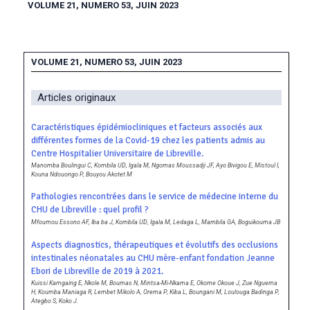
VOLUME 21, NUMERO 53, JUIN 2023
VOLUME 21, NUMERO 53, JUIN 2023
Articles originaux
Caractéristiques épidémiocliniques et facteurs associés aux
différentes formes de la Covid-19 chez les patients admis au
Centre Hospitalier Universitaire de Libreville.
Manomba Boulingui C, Kombila UD, Igala M, Ngomas Moussadji JF, Ayo Bivigou E, Mistoul I,
Kouna Ndouongo P, Bouyou Akotet M
Pathologies rencontrées dans le service de médecine interne du
CHU de Libreville : quel profil ?
Mfoumou Essono AF, Iba ba J, Kombila UD, Igala M, Ledaga L, Mambila GA, Boguikouma JB
Aspects diagnostics, thérapeutiques et évolutifs des occlusions
intestinales néonatales au CHU mère-enfant fondation Jeanne
Ebori de Libreville de 2019 à 2021.
Kuissi Kamgaing E, Nkole M, Boumas N, Mintsa-Mi-Nkama E, Okome Okoue J, Zue Nguema
H, Koumba Maniaga R, Lembet Mikolo A, Orema P, Kiba L, Boungani M, Loulouga Badinga P,
Ategbo S, Koko J.