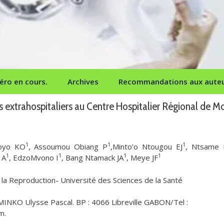
ro en cours.
Archives
Recommandations aux aute
extrahospitaliers au Centre Hospitalier Régional de Mo
1
1
1
oyo KO
, Assoumou Obiang P
,Minto’o Ntougou EJ
, Ntsame 
1
1
1
1
 A
, EdzoMvono I
, Bang Ntamack JA
, Meye JF
a Reproduction- Université des Sciences de la Santé
KO Ulysse Pascal. BP : 4066 Libreville GABON/Tel :
m.