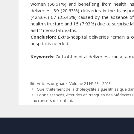
women (56.61%) and benefiting from health i
deliveries, 39 (20.63%) deliveries in the transp
(42.86%) 67 (35.45%) caused by the absence of 
health structure and 15 (7.93%) due to surprise
and 2 neonatal deaths.
Conclusion:
Extra-hospital deliveries remain a 
hospital is needed.
Keywords:
Out-of-hospital deliveries- causes- ma
Catégories
Articles originaux
,
Volume 21 N° 53 – 2023
Quel traitement de la cholécystite aigue lithiasique dan
Connaissances, Attitudes et Pratiques des Médecins Gé
aux cancers de l’enfant.