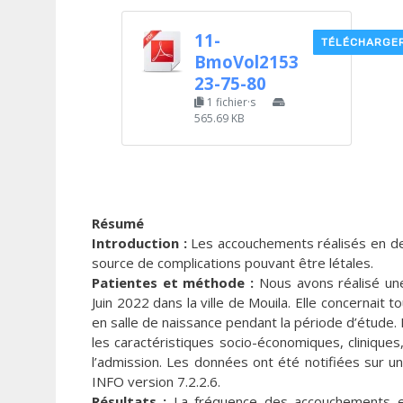
11-
TÉLÉCHARGE
BmoVol2153
23-75-80
1 fichier·s
565.69 KB
Résumé
Introduction :
Les accouchements réalisés en de
source de complications pouvant être létales.
Patientes et méthode :
Nous avons réalisé une
Juin 2022 dans la ville de Mouila. Elle concernai
en salle de naissance pendant la période d’étude.
les caractéristiques socio-économiques, cliniques
l’admission. Les données ont été notifiées sur une 
INFO version 7.2.2.6.
Résultats :
La fréquence des accouchements ext