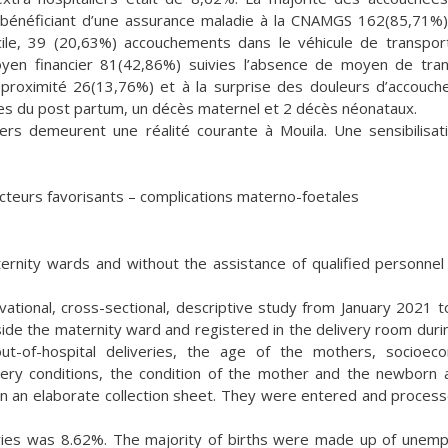
bénéficiant d’une assurance maladie à la CNAMGS 162(85,71%
le, 39 (20,63%) accouchements dans le véhicule de transpor
en financier 81(42,86%) suivies l’absence de moyen de tra
e proximité 26(13,76%) et à la surprise des douleurs d’accouc
s du post partum, un décès maternel et 2 décès néonataux.
rs demeurent une réalité courante à Mouila. Une sensibilisat
cteurs favorisants – complications materno-foetales
rnity wards and without the assistance of qualified personnel
tional, cross-sectional, descriptive study from January 2021 t
ide the maternity ward and registered in the delivery room duri
t-of-hospital deliveries, the age of the mothers, socioec
livery conditions, the condition of the mother and the newborn 
on an elaborate collection sheet. They were entered and proces
eries was 8.62%. The majority of births were made up of unem