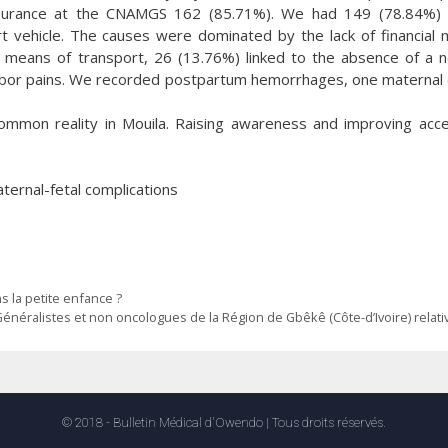
nsurance at the CNAMGS 162 (85.71%). We had 149 (78.84%)
ort vehicle. The causes were dominated by the lack of financial
means of transport, 26 (13.76%) linked to the absence of a 
 labor pains. We recorded postpartum hemorrhages, one maternal
common reality in Mouila. Raising awareness and improving acc
ternal-fetal complications
s la petite enfance ?
néralistes et non oncologues de la Région de Gbêkê (Côte-d’Ivoire) relati
© 2018 - Bulletin Médical d'Owendo | Tous droits réservés.