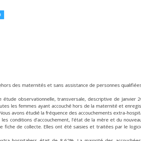
R
hors des maternités et sans assistance de personnes qualifiée
 étude observationnelle, transversale, descriptive de Janvier 
t toutes les femmes ayant accouché hors de la maternité et enregi
 Nous avons étudié la fréquence des accouchements extra-hospita
, les conditions d’accouchement, l’état de la mère et du nouvea
fiche de collecte. Elles ont été saisies et traitées par le logici
ra hospitaliers était de 8,62%. La majorité des accouchées