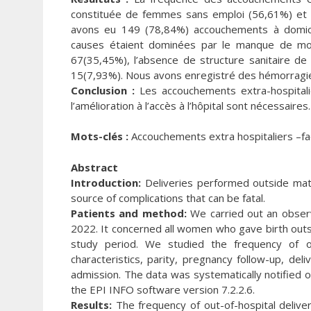
constituée de femmes sans emploi (56,61%) et 
avons eu 149 (78,84%) accouchements à domici
causes étaient dominées par le manque de moy
67(35,45%), l’absence de structure sanitaire d
15(7,93%). Nous avons enregistré des hémorragie
Conclusion :
Les accouchements extra-hospitalie
l’amélioration à l’accès à l’hôpital sont nécessaires.
Mots-clés :
Accouchements extra hospitaliers –fa
Abstract
Introduction:
Deliveries performed outside mate
source of complications that can be fatal.
Patients and method:
We carried out an observa
2022. It concerned all women who gave birth outs
study period. We studied the frequency of ou
characteristics, parity, pregnancy follow-up, de
admission. The data was systematically notified 
the EPI INFO software version 7.2.2.6.
Results:
The frequency of out-of-hospital deliv