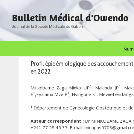
Aller
au
Bulletin Médical d'Owendo
contenu
Journal de la Société Médicale du Gabon
Numé
Profil épidémiologique des accouchements 
en 2022
1
1
Minkobame Zaga Minko UP
, Malanda JP
, Mak
1
1
1
E
,Eya’ama Mve R
, Nyingone S
, MewieLendzinga
¹ Département de Gynécologie Obstétrique et de l
Auteur correspondant :
Dr MINKOBAME ZAGA MIN
+241 77 28 45 37. E-mail :minupas0703@gmail.co