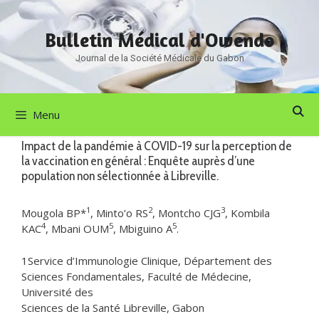
Aller
au
Bulletin Médical d'Owendo
contenu
Journal de la Société Médicale du Gabon
Menu
Impact de la pandémie à COVID-19 sur la perception de
la vaccination en général : Enquête auprès d’une
population non sélectionnée à Libreville.
1
2
3
Mougola BP*
, Minto’o RS
, Montcho CJG
, Kombila
4
5
5
KAC
, Mbani OUM
, Mbiguino A
.
1Service d’Immunologie Clinique, Département des
Sciences Fondamentales, Faculté de Médecine,
Université des
Sciences de la Santé Libreville, Gabon