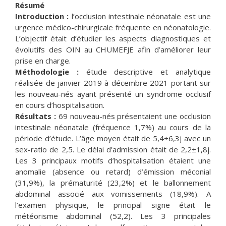
Résumé
Introduction :
l’occlusion intestinale néonatale est une
urgence médico-chirurgicale fréquente en néonatologie.
L’objectif était d’étudier les aspects diagnostiques et
évolutifs des OIN au CHUMEFJE afin d’améliorer leur
prise en charge.
Méthodologie :
étude descriptive et analytique
réalisée de janvier 2019 à décembre 2021 portant sur
les nouveau-nés ayant présenté un syndrome occlusif
en cours d’hospitalisation.
Résultats :
69 nouveau-nés présentaient une occlusion
intestinale néonatale (fréquence 1,7%) au cours de la
période d’étude. L’âge moyen était de 5,4±6,3j avec un
sex-ratio de 2,5. Le délai d’admission était de 2,2±1,8j.
Les 3 principaux motifs d’hospitalisation étaient une
anomalie (absence ou retard) d’émission méconial
(31,9%), la prématurité (23,2%) et le ballonnement
abdominal associé aux vomissements (18,9%). A
l’examen physique, le principal signe était le
météorisme abdominal (52,2). Les 3 principales