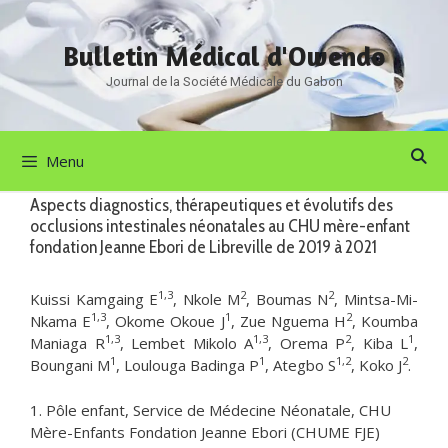
Aller
au
Bulletin Médical d'Owendo
contenu
Journal de la Société Médicale du Gabon
Menu
Aspects diagnostics, thérapeutiques et évolutifs des
occlusions intestinales néonatales au CHU mère-enfant
fondation Jeanne Ebori de Libreville de 2019 à 2021
1,3
2
2
Kuissi Kamgaing E
, Nkole M
, Boumas N
, Mintsa-Mi-
1,3
1
2
Nkama E
, Okome Okoue J
, Zue Nguema H
, Koumba
1,3
1,3
2
1
Maniaga R
, Lembet Mikolo A
, Orema P
, Kiba L
,
1
1
1,2
2
Boungani M
, Loulouga Badinga P
, Ategbo S
, Koko J
.
1. Pôle enfant, Service de Médecine Néonatale, CHU
Mère-Enfants Fondation Jeanne Ebori (CHUME FJE)