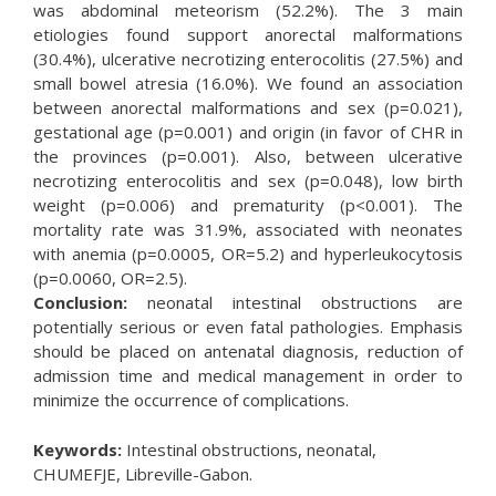
was abdominal meteorism (52.2%). The 3 main
etiologies found support anorectal malformations
(30.4%), ulcerative necrotizing enterocolitis (27.5%) and
small bowel atresia (16.0%). We found an association
between anorectal malformations and sex (p=0.021),
gestational age (p=0.001) and origin (in favor of CHR in
the provinces (p=0.001). Also, between ulcerative
necrotizing enterocolitis and sex (p=0.048), low birth
weight (p=0.006) and prematurity (p<0.001). The
mortality rate was 31.9%, associated with neonates
with anemia (p=0.0005, OR=5.2) and hyperleukocytosis
(p=0.0060, OR=2.5).
Conclusion:
neonatal intestinal obstructions are
potentially serious or even fatal pathologies. Emphasis
should be placed on antenatal diagnosis, reduction of
admission time and medical management in order to
minimize the occurrence of complications.
Keywords:
Intestinal obstructions, neonatal,
CHUMEFJE, Libreville-Gabon.