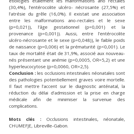
étiologies étaiement les malformations ano rectales
(30,4%), l’entérocolite ulcéro- nécrosante (27,5%) et
l’atrésie du grêle (16,0%). Il existait une association
entre les malformations ano-rectales et le sexe
(p=0,021)), l’âge gestationnel (p=0,001) et la
provenance (p=0,001)). Aussi, entre l’entérocolite
ulcéro-nécrosante et le sexe (p=0,048)), le faible poids
de naissance (p=0,006) et la prématurité (p<0,001). Le
taux de mortalité était de 31,9%, associé aux nouveau-
nés présentant une anémie (p=0,0005, OR=5,2) et une
hyperleucocytose (p=0,0060, OR=2,5).
Conclusion :
les occlusions intestinales néonatales sont
des pathologies potentiellement graves voire mortelle.
Il faut mettre l’accent sur le diagnostic anténatal, la
réduction du délai d’admission et la prise en charge
médicale afin de minimiser la survenue des
complications.
Mots clés :
Occlusions intestinales, néonatale,
CHUMEFJE, Libreville-Gabon.