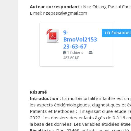
Auteur correspondant :
Nze Obiang Pascal Christ
E.mail: nzepascal@gmail.com
9-
TÉLÉCHARGE
BmoVol2153
23-63-67
1 fichier·s
483.80 KB
Résumé
Introduction :
La morbimortalité infantile est u
les aspects épidémiologiques, diagnostiques et év
Patients et Méthodes : Il s’agissait d’une étude
2022. Les dossiers des enfants âgés de 0 à 16 an
la base des données. Les variables étudiées étaie
Résultats :
Des 27469 enfants ayant consulté, 1