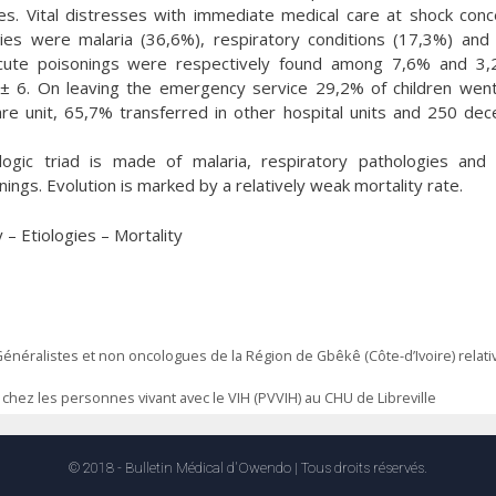
es. Vital distresses with immediate medical care at shock con
es were malaria (36,6%), respiratory conditions (17,3%) and
d acute poisonings were respectively found among 7,6% and 3
± 6. On leaving the emergency service 29,2% of children wen
re unit, 65,7% transferred in other hospital units and 250 de
ogic triad is made of malaria, respiratory pathologies and
ings. Evolution is marked by a relatively weak mortality rate.
– Etiologies – Mortality
néralistes et non oncologues de la Région de Gbêkê (Côte-d’Ivoire) relati
 chez les personnes vivant avec le VIH (PVVIH) au CHU de Libreville
© 2018 - Bulletin Médical d'Owendo | Tous droits réservés.