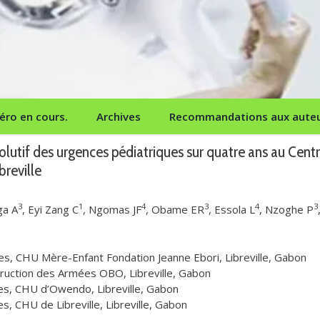
ro en cours.
Archives
Recommandations aux aute
olutif des urgences pédiatriques sur quatre ans au Cent
breville
3
1
4
3
4
3
ga A
, Eyi Zang C
, Ngomas JF
, Obame ER
, Essola L
, Nzoghe P
es, CHU Mère-Enfant Fondation Jeanne Ebori, Libreville, Gabon
struction des Armées OBO, Libreville, Gabon
s, CHU d’Owendo, Libreville, Gabon
, CHU de Libreville, Libreville, Gabon