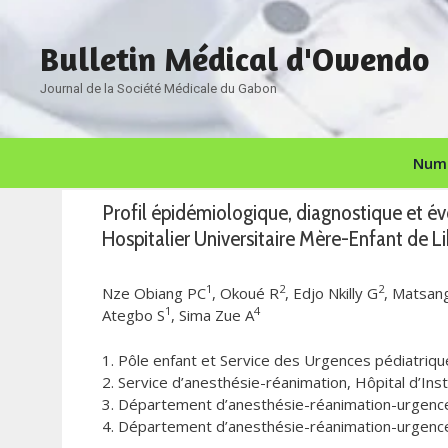
Aller
au
Bulletin Médical d'Owendo
contenu
Journal de la Société Médicale du Gabon
Numé
Profil épidémiologique, diagnostique et év
Hospitalier Universitaire Mère-Enfant de Li
1
2
2
Nze Obiang PC
, Okoué R
, Edjo Nkilly G
, Matsan
1
4
Ategbo S
, Sima Zue A
1. Pôle enfant et Service des Urgences pédiatriqu
2. Service d’anesthésie-réanimation, Hôpital d’In
3. Département d’anesthésie-réanimation-urgence
4. Département d’anesthésie-réanimation-urgences