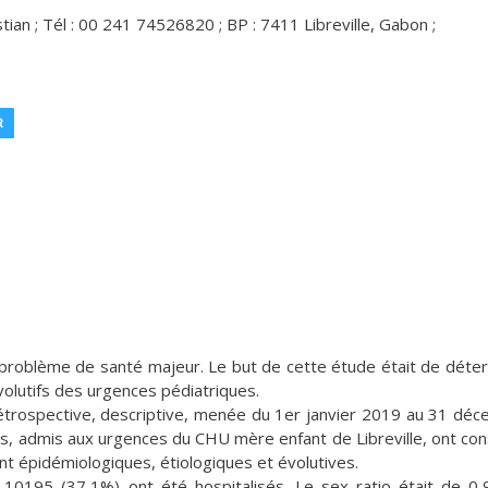
ian ; Tél : 00 241 74526820 ; BP : 7411 Libreville, Gabon ;
R
n problème de santé majeur. Le but de cette étude était de déte
olutifs des urgences pédiatriques.
 rétrospective, descriptive, menée du 1er janvier 2019 au 31 dé
s, admis aux urgences du CHU mère enfant de Libreville, ont con
nt épidémiologiques, étiologiques et évolutives.
0195 (37,1%) ont été hospitalisés. Le sex ratio était de 0,