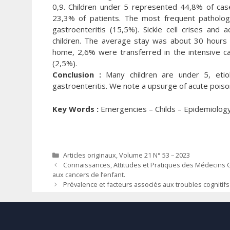
0,9. Children under 5 represented 44,8% of cas
23,3% of patients. The most frequent pathologi
gastroenteritis (15,5%). Sickle cell crises an
children. The average stay was about 30 hours 
home, 2,6% were transferred in the intensive ca
(2,5%).
Conclusion :
Many children are under 5, etiol
gastroenteritis. We note a upsurge of acute poison
Key Words :
Emergencies – Childs – Epidemiology 
Catégories
Articles originaux
,
Volume 21 N° 53 – 2023
Connaissances, Attitudes et Pratiques des Médecins Gé
aux cancers de l’enfant.
Prévalence et facteurs associés aux troubles cognitifs