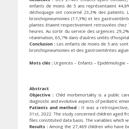
enfants de moins de 5 ans représentaient 44,8%
déchoquage ont concerné 23,3% des patients. Le
bronchopneumonies (17,3%) et les gastroentérites
plantes étaient respectivement retrouvées chez
heures. Au sortir du service des urgences 29,2% 
réanimation, 65,7% dans d’autres unités d’hospita
Conclusion :
Les enfants de moins de 5 ans sont 
bronchopneumonies et des gastroentérites aiguës.
Mots clés :
Urgences – Enfants – Epidémiologie – 
Abstract
Objective :
Child morbimortality is a public ca
diagnostic and evolutive aspects of pediatric eme
Patients and method :
It was a retrospective,
31st, 2022. The study concerned children aged fro
files constituted data basis. The variables which 
Results :
Among the 27,469 children who have bee