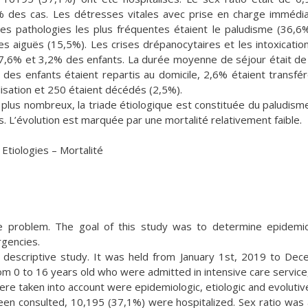
 des cas. Les détresses vitales avec prise en charge immédi
s pathologies les plus fréquentes étaient le paludisme (36,6%
 aiguës (15,5%). Les crises drépanocytaires et les intoxicatio
 7,6% et 3,2% des enfants. La durée moyenne de séjour était d
des enfants étaient repartis au domicile, 2,6% étaient transfé
lisation et 250 étaient décédés (2,5%).
plus nombreux, la triade étiologique est constituée du paludism
 L’évolution est marquée par une mortalité relativement faible.
Etiologies – Mortalité
re problem. The goal of this study was to determine epidemio
rgencies.
 descriptive study. It was held from January 1st, 2019 to De
m 0 to 16 years old who were admitted in intensive care service,
were taken into account were epidemiologic, etiologic and evolutiv
n consulted, 10,195 (37,1%) were hospitalized. Sex ratio was