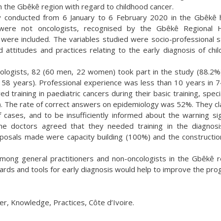
in the Gbêkê region with regard to childhood cancer.
 conducted from 6 January to 6 February 2020 in the Gbêkê 
 were not oncologists, recognised by the Gbêkê Regional H
were included. The variables studied were socio-professional s
 attitudes and practices relating to the early diagnosis of chi
ologists, 82 (60 men, 22 women) took part in the study (88.2%
58 years). Professional experience was less than 10 years in 
d training in paediatric cancers during their basic training, speci
%). The rate of correct answers on epidemiology was 52%. They c
 cases, and to be insufficiently informed about the warning si
the doctors agreed that they needed training in the diagnos
posals made were capacity building (100%) and the constructio
among general practitioners and non-oncologists in the Gbêkê r
ards and tools for early diagnosis would help to improve the pro
er, Knowledge, Practices, Côte d’Ivoire.