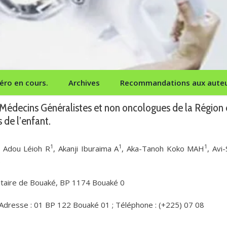
ro en cours.
Archives
Recommandations aux aute
 Médecins Généralistes et non oncologues de la Région
 de l’enfant.
1
1
1
, Adou Léioh R
, Akanji Iburaima A
, Aka-Tanoh Koko MAH
, Avi-
.
sitaire de Bouaké, BP 1174 Bouaké 0
 Adresse : 01 BP 122 Bouaké 01 ; Téléphone : (+225) 07 08