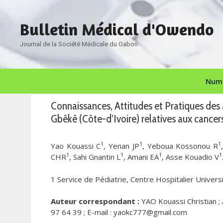
Aller
au
Bulletin Médical d'Owendo
contenu
Journal de la Société Médicale du Gabon
Numé
Connaissances, Attitudes et Pratiques des
Gbêkê (Côte-d’Ivoire) relatives aux cancers
1
1
1
Yao Kouassi C
, Yenan JP
, Yeboua Kossonou R
1
1
1
1
CHR
, Sahi Gnantin L
, Amani EA
, Asse Kouadio V
1 Service de Pédiatrie, Centre Hospitalier Univer
Auteur correspondant :
YAO Kouassi Christian ;
97 64 39 ; E-mail : yaokc777@gmail.com