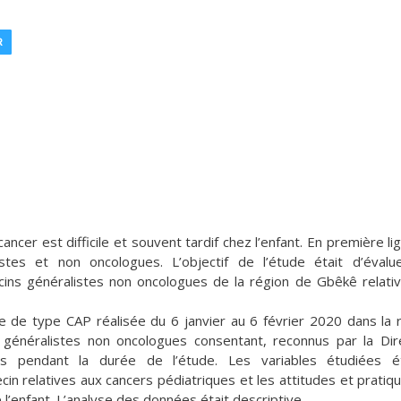
R
ancer est difficile et souvent tardif chez l’enfant. En première li
stes et non oncologues. L’objectif de l’étude était d’évalu
cins généralistes non oncologues de la région de Gbêkê relati
le de type CAP réalisée du 6 janvier au 6 février 2020 dans la 
s généralistes non oncologues consentant, reconnus par la Dir
 pendant la durée de l’étude. Les variables étudiées ét
in relatives aux cancers pédiatriques et les attitudes et pratiq
l’enfant. L’analyse des données était descriptive.