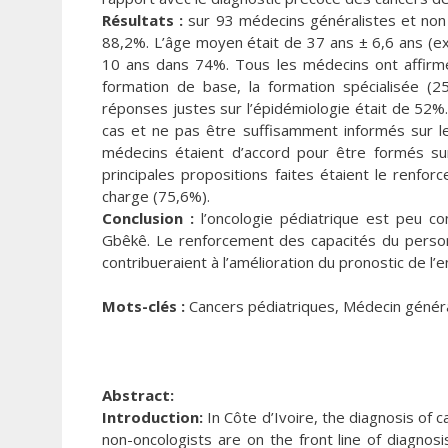
Résultats :
sur 93 médecins généralistes et non
88,2%. L’âge moyen était de 37 ans ± 6,6 ans (ext
10 ans dans 74%. Tous les médecins ont affirmé
formation de base, la formation spécialisée (2
réponses justes sur l’épidémiologie était de 52%.
cas et ne pas être suffisamment informés sur l
médecins étaient d’accord pour être formés sur
principales propositions faites étaient le renfo
charge (75,6%).
Conclusion :
l’oncologie pédiatrique est peu c
Gbêkê. Le renforcement des capacités du personn
contribueraient à l’amélioration du pronostic de l’
Mots-clés :
Cancers pédiatriques, Médecin général
Abstract:
Introduction:
In Côte d’Ivoire, the diagnosis of ca
non-oncologists are on the front line of diagno