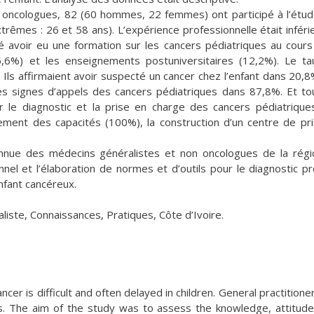
 oncologues, 82 (60 hommes, 22 femmes) ont participé à l’étud
rêmes : 26 et 58 ans). L’expérience professionnelle était inféri
 avoir eu une formation sur les cancers pédiatriques au cours
5,6%) et les enseignements postuniversitaires (12,2%). Le t
 Ils affirmaient avoir suspecté un cancer chez l’enfant dans 20,
es signes d’appels des cancers pédiatriques dans 87,8%. Et to
 le diagnostic et la prise en charge des cancers pédiatrique
rcement des capacités (100%), la construction d’un centre de pr
onnue des médecins généralistes et non oncologues de la rég
el et l’élaboration de normes et d’outils pour le diagnostic p
enfant cancéreux.
iste, Connaissances, Pratiques, Côte d’Ivoire.
ncer is difficult and often delayed in children. General practitione
sis. The aim of the study was to assess the knowledge, attitud