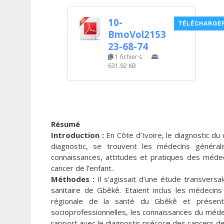
10-
TÉLÉCHARGE
BmoVol2153
23-68-74
1 fichier·s
631.92 KB
Résumé
Introduction :
En Côte d’Ivoire, le diagnostic du c
diagnostic, se trouvent les médecins générali
connaissances, attitudes et pratiques des méde
cancer de l’enfant.
Méthodes :
Il s’agissait d’une étude transversa
sanitaire de Gbêkê. Etaient inclus les médecin
régionale de la santé du Gbêkê et présents
socioprofessionnelles, les connaissances du médec
rapport avec le diagnostic précoce des cancers de 