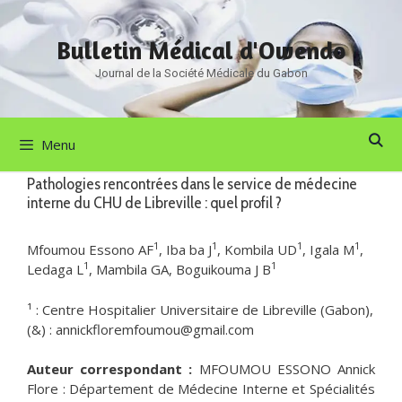
Aller
au
Bulletin Médical d'Owendo
contenu
Journal de la Société Médicale du Gabon
Menu
Pathologies rencontrées dans le service de médecine
interne du CHU de Libreville : quel profil ?
1
1
1
1
Mfoumou Essono AF
, Iba ba J
, Kombila UD
, Igala M
,
1
1
Ledaga L
, Mambila GA, Boguikouma J B
¹ : Centre Hospitalier Universitaire de Libreville (Gabon),
(&) : annickfloremfoumou@gmail.com
Auteur correspondant :
MFOUMOU ESSONO Annick
Flore : Département de Médecine Interne et Spécialités