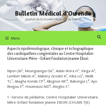
Aller
au
Bulletin Médical d'Owendo
contenu
Journal de la Société Médicale du Gabon
Menu
Aspects épidémiologique, clinique et échographique
des cardiopathies congénitales au Centre Hospitalier
Universitaire Mère – Enfant Fondation Jeanne Ebori.
1
1
1
2
Mpori JM
, Mounguengui GK
, Aubin Wora H
, Kinga A
,
1
1
1
Lembet Mikolo A
, Mabery Grodet A
, Kiba LG
, Midili
1
3
4
4
TL
, Akagha Konde CP
, Allognon MC
, Babongui L
, Ayo
4
4
1
Bivigou E
, Houenassi MD
, Ategbo S
.
1- Service de pédiatrie, Centre Hospitalier Universitaire
Mère-Enfant fondation Jeanne EBORI (CHUME FJE)