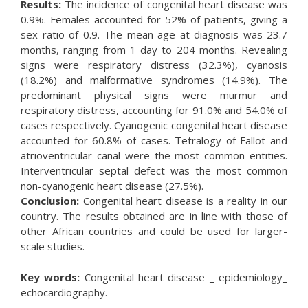
Results:
The incidence of congenital heart disease was
0.9%. Females accounted for 52% of patients, giving a
sex ratio of 0.9. The mean age at diagnosis was 23.7
months, ranging from 1 day to 204 months. Revealing
signs were respiratory distress (32.3%), cyanosis
(18.2%) and malformative syndromes (14.9%). The
predominant physical signs were murmur and
respiratory distress, accounting for 91.0% and 54.0% of
cases respectively. Cyanogenic congenital heart disease
accounted for 60.8% of cases. Tetralogy of Fallot and
atrioventricular canal were the most common entities.
Interventricular septal defect was the most common
non-cyanogenic heart disease (27.5%).
Conclusion:
Congenital heart disease is a reality in our
country. The results obtained are in line with those of
other African countries and could be used for larger-
scale studies.
Key words:
Congenital heart disease _ epidemiology_
echocardiography.