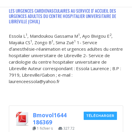
LES URGENCES CARDIOVASCULAIRES AU SERVICE DʼACCUEIL DES
URGENCES ADULTES DU CENTRE HOSPITALIER UNIVERSITAIRE DE
LIBREVILLE (CHUL)
1
1
2
Essola L
, Mandoukou Gassama M
, Ayo Bivigou E
,
1
1
1
Mayaka CS
, Zongo B
, Sima Zué
1- Service
dʼanesthésie-réanimation et urgences adultes du centre
hospitalier universitaire de Libreville 2- Service de
cardiologie du centre hospitalier universitaire de
Libreville Auteur correspondant : Essola Laurence ; B.P :
7919, Libreville/Gabon ; e-mail :
laurenceessola@yahoo.fr
Bmovol1644
TÉLÉCHARGER
186369
1 fichier·s
327.72