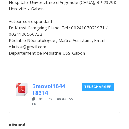
Hospitalo-Universitaire d’Angondjé (CHUA), BP 23798
Libreville – Gabon
Auteur correspondant :
Dr Kuissi Kamgaing Eliane; Tel : 0024107023971 /
0024106566722
Pédiatre Néonatologue ; Maître Assistant ; Email :
e.kuissi@gmail.com
Département de Pédiatrie USS-Gabon
Bmovol1644
TÉLÉCHARGER
18614
1 fichier·s
401.55
KB
Résumé