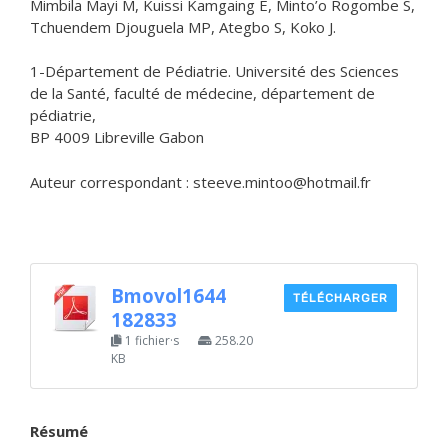
Mimbila Mayi M, Kuissi Kamgaing E, Minto’o Rogombe S,
Tchuendem Djouguela MP, Ategbo S, Koko J.
1-Département de Pédiatrie. Université des Sciences
de la Santé, faculté de médecine, département de
pédiatrie,
BP 4009 Libreville Gabon
Auteur correspondant : steeve.mintoo@hotmail.fr
Bmovol1644
TÉLÉCHARGER
182833
1 fichier·s
258.20
KB
Résumé