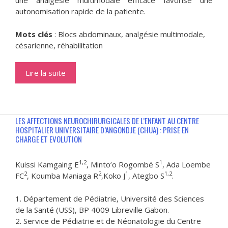
une analgésie multimodale efficace favorise une
autonomisation rapide de la patiente.
Mots clés
: Blocs abdominaux, analgésie multimodale,
césarienne, réhabilitation
Lire la suite
LES AFFECTIONS NEUROCHIRURGICALES DE L’ENFANT AU CENTRE
HOSPITALIER UNIVERSITAIRE D’ANGONDJE (CHUA) : PRISE EN
CHARGE ET EVOLUTION
1,2
1
Kuissi Kamgaing E
, Minto’o Rogombé S
, Ada Loembe
2
2
1
1,2
FC
, Koumba Maniaga R
,Koko J
, Ategbo S
.
1. Département de Pédiatrie, Université des Sciences
de la Santé (USS), BP 4009 Libreville Gabon.
2. Service de Pédiatrie et de Néonatologie du Centre