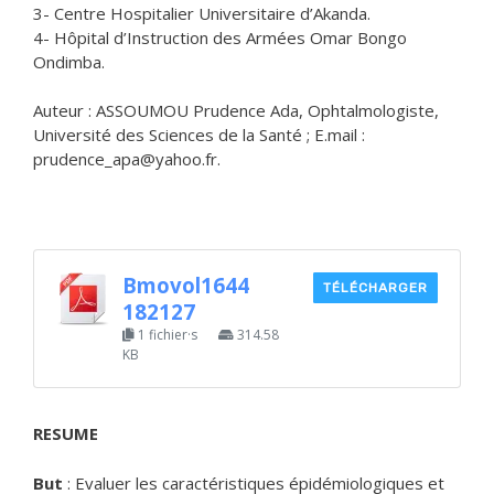
3- Centre Hospitalier Universitaire d’Akanda.
4- Hôpital d’Instruction des Armées Omar Bongo
Ondimba.
Auteur : ASSOUMOU Prudence Ada, Ophtalmologiste,
Université des Sciences de la Santé ; E.mail :
prudence_apa@yahoo.fr.
Bmovol1644
TÉLÉCHARGER
182127
1 fichier·s
314.58
KB
RESUME
But
: Evaluer les caractéristiques épidémiologiques et