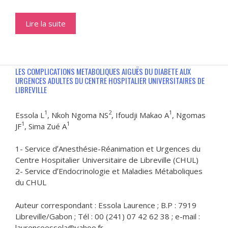
Lire la suite
LES COMPLICATIONS METABOLIQUES AIGUËS DU DIABETE AUX
URGENCES ADULTES DU CENTRE HOSPITALIER UNIVERSITAIRES DE
LIBREVILLE
1
2
1
Essola L
, Nkoh Ngoma NS
, Ifoudji Makao A
, Ngomas
1
1
JF
, Sima Zué A
1- Service dʼAnesthésie-Réanimation et Urgences du
Centre Hospitalier Universitaire de Libreville (CHUL)
2- Service dʼEndocrinologie et Maladies Métaboliques
du CHUL
Auteur correspondant : Essola Laurence ; B.P : 7919
Libreville/Gabon ; Tél : 00 (241) 07 42 62 38 ; e-mail :
laurenceessola@yahoo.fr