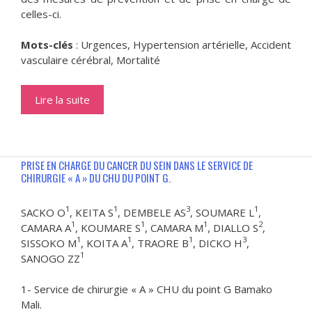
celles-ci.
Mots-clés
: Urgences, Hypertension artérielle, Accident
vasculaire cérébral, Mortalité
Lire la suite
PRISE EN CHARGE DU CANCER DU SEIN DANS LE SERVICE DE
CHIRURGIE « A » DU CHU DU POINT G.
1
1
3
1
SACKO O
, KEITA S
, DEMBELE AS
, SOUMARE L
,
1
1
1
2
CAMARA A
, KOUMARE S
, CAMARA M
, DIALLO S
,
1
1
1
3
SISSOKO M
, KOITA A
, TRAORE B
, DICKO H
,
1
SANOGO ZZ
1- Service de chirurgie « A » CHU du point G Bamako
Mali.