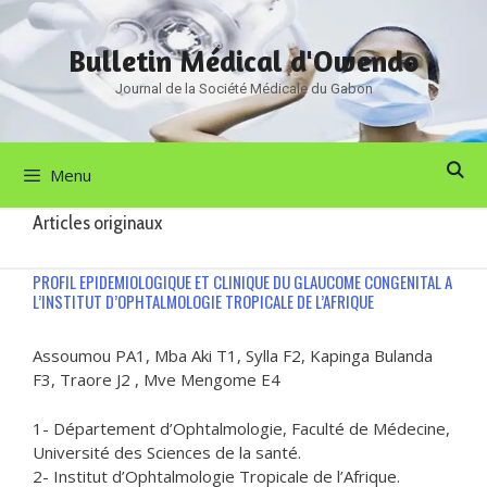
Aller
au
Bulletin Médical d'Owendo
contenu
Journal de la Société Médicale du Gabon
Menu
Articles originaux
PROFIL EPIDEMIOLOGIQUE ET CLINIQUE DU GLAUCOME CONGENITAL A
L’INSTITUT D’OPHTALMOLOGIE TROPICALE DE L’AFRIQUE
Assoumou PA1, Mba Aki T1, Sylla F2, Kapinga Bulanda
F3, Traore J2 , Mve Mengome E4
1- Département d’Ophtalmologie, Faculté de Médecine,
Université des Sciences de la santé.
2- Institut d’Ophtalmologie Tropicale de l’Afrique.