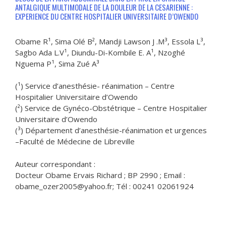
ANTALGIQUE MULTIMODALE DE LA DOULEUR DE LA CESARIENNE :
EXPERIENCE DU CENTRE HOSPITALIER UNIVERSITAIRE D’OWENDO
Obame R¹, Sima Olé B², Mandji Lawson J .M³, Essola L³,
Sagbo Ada L.V¹, Diundu-Di-Kombile E. A¹, Nzoghé
Nguema P¹, Sima Zué A³
(¹) Service d’anesthésie- réanimation – Centre
Hospitalier Universitaire d’Owendo
(²) Service de Gynéco-Obstétrique – Centre Hospitalier
Universitaire d’Owendo
(³) Département d’anesthésie-réanimation et urgences
–Faculté de Médecine de Libreville
Auteur correspondant :
Docteur Obame Ervais Richard ; BP 2990 ; Email :
obame_ozer2005@yahoo.fr; Tél : 00241 02061924