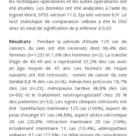
les techniques opératoires et les suites opératoires ont
été étudiés. Les données ont été analysées à l’aide du
logiciel Word, SPSS version 11.0, Epi info version 6.Fr. Le
test statistique de comparaison utilisée a été le Chi2
avec un seuil de signification de p inférieur à 0,05.
Résultats
: Pendant la période d’étude 125 cas de
cancers du sein ont été recensés dont 98,4% des
femmes (n=123) et 1,6% des hommes (n=2). La tranche
d’âge de 40-49 ans a représenté 31,2% des cas avec
un âge moyen de 45 ans. Les facteurs de risque
suivants ont été retrouvés : notion de cancer du sein
familial 8,8 % des cas (n=8), ménarches précoces 18,7%
des cas (n=23), ménopause tardive 48,8% des cas
(n=60) et le traitement oestroprogestatif chez 26 %
des patientes (n=32). Les signes cliniques retrouvés ont
été : tuméfaction mammaire 125 cas (100%), aspect de
peau d’orange 61 cas (48,8%), aspect ulcéro-nécrotique
26 cas (20,8%, rétraction mammaire 20 cas (16%),
écoulement mammaire 13 cas (10,4%), adénopathies
axillaires 97 cas (77,6%). Le délai moyen de consultation