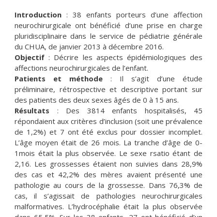
Introduction
: 38 enfants porteurs d’une affection
neurochirurgicale ont bénéficié d’une prise en charge
pluridisciplinaire dans le service de pédiatrie générale
du CHUA, de janvier 2013 à décembre 2016.
Objectif
: Décrire les aspects épidémiologiques des
affections neurochirurgicales de l’enfant.
Patients et méthode
: Il s’agit d’une étude
préliminaire, rétrospective et descriptive portant sur
des patients des deux sexes âgés de 0 à 15 ans.
Résultats
: Des 3814 enfants hospitalisés, 45
répondaient aux critères d’inclusion (soit une prévalence
de 1,2%) et 7 ont été exclus pour dossier incomplet.
L’âge moyen était de 26 mois. La tranche d’âge de 0-
1mois était la plus observée. Le sexe rsatio étant de
2,16. Les grossesses étaient non suivies dans 28,9%
des cas et 42,2% des mères avaient présenté une
pathologie au cours de la grossesse. Dans 76,3% de
cas, il s’agissait de pathologies neurochirurgicales
malformatives. L’hydrocéphalie était la plus observée
dans 65,5%. Sur les 38 enfants, 27 ont bénéficié d’un