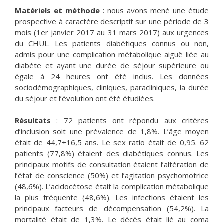
Matériels et méthode
: nous avons mené une étude
prospective à caractère descriptif sur une période de 3
mois (1er janvier 2017 au 31 mars 2017) aux urgences
du CHUL. Les patients diabétiques connus ou non,
admis pour une complication métabolique aiguë liée au
diabète et ayant une durée de séjour supérieure ou
égale à 24 heures ont été inclus. Les données
sociodémographiques, cliniques, paracliniques, la durée
du séjour et lʼévolution ont été étudiées.
Résultats
: 72 patients ont répondu aux critères
dʼinclusion soit une prévalence de 1,8%. Lʼâge moyen
était de 44,7±16,5 ans. Le sex ratio était de 0,95. 62
patients (77,8%) étaient des diabétiques connus. Les
principaux motifs de consultation étaient lʼaltération de
lʼétat de conscience (50%) et lʼagitation psychomotrice
(48,6%). Lʼacidocétose était la complication métabolique
la plus fréquente (48,6%). Les infections étaient les
principaux facteurs de décompensation (54,2%). La
mortalité était de 1,3%. Le décès était lié au coma