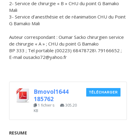
2- Service de chirurgie « B » CHU du point G Bamako
Mali
3- Service d’anesthésie et de réanimation CHU du Point
G Bamako Mali
Auteur correspondant : Oumar Sacko chirurgien service
de chirurgie « A » ; CHU du point G Bamako
BP 333 ; Tel portable (00223) 68478728\ 79166652 ;
E-mail ousacko72@yahoo.fr
Bmovol1644
TÉLÉCHARGER
185762
1 fichier·s
305.20
KB
RESUME