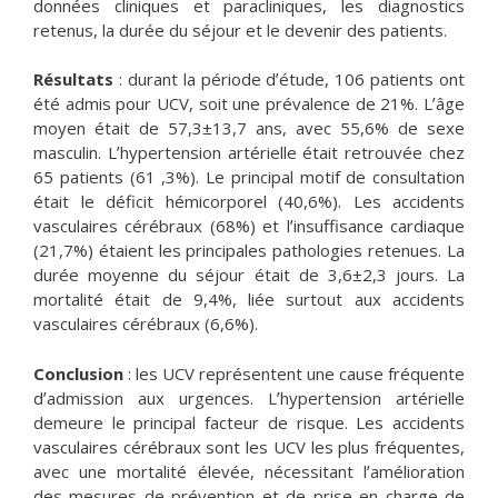
données cliniques et paracliniques, les diagnostics
retenus, la durée du séjour et le devenir des patients.
Résultats
: durant la période dʼétude, 106 patients ont
été admis pour UCV, soit une prévalence de 21%. Lʼâge
moyen était de 57,3±13,7 ans, avec 55,6% de sexe
masculin. Lʼhypertension artérielle était retrouvée chez
65 patients (61 ,3%). Le principal motif de consultation
était le déficit hémicorporel (40,6%). Les accidents
vasculaires cérébraux (68%) et lʼinsuffisance cardiaque
(21,7%) étaient les principales pathologies retenues. La
durée moyenne du séjour était de 3,6±2,3 jours. La
mortalité était de 9,4%, liée surtout aux accidents
vasculaires cérébraux (6,6%).
Conclusion
: les UCV représentent une cause fréquente
dʼadmission aux urgences. Lʼhypertension artérielle
demeure le principal facteur de risque. Les accidents
vasculaires cérébraux sont les UCV les plus fréquentes,
avec une mortalité élevée, nécessitant lʼamélioration
des mesures de prévention et de prise en charge de