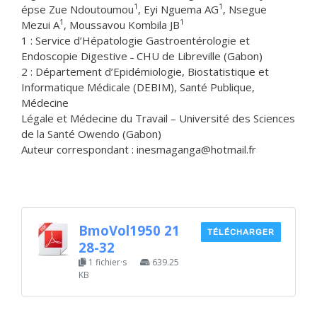
1
1
épse Zue Ndoutoumou
, Eyi Nguema AG
, Nsegue
1
1
Mezui A
, Moussavou Kombila JB
1 : Service d’Hépatologie Gastroentérologie et
Endoscopie Digestive ˗ CHU de Libreville (Gabon)
2 : Département d’Epidémiologie, Biostatistique et
Informatique Médicale (DEBIM), Santé Publique,
Médecine
Légale et Médecine du Travail – Université des Sciences
de la Santé Owendo (Gabon)
Auteur correspondant : inesmaganga@hotmail.fr
BmoVol1950 21
TÉLÉCHARGER
28-32
1 fichier·s
639.25
KB