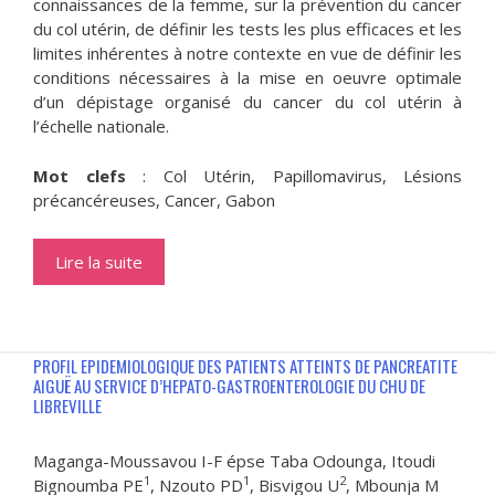
connaissances de la femme, sur la prévention du cancer
du col utérin, de définir les tests les plus efficaces et les
limites inhérentes à notre contexte en vue de définir les
conditions nécessaires à la mise en oeuvre optimale
d’un dépistage organisé du cancer du col utérin à
l’échelle nationale.
Mot clefs
: Col Utérin, Papillomavirus, Lésions
précancéreuses, Cancer, Gabon
Lire la suite
PROFIL EPIDEMIOLOGIQUE DES PATIENTS ATTEINTS DE PANCREATITE
AIGUË AU SERVICE D’HEPATO-GASTROENTEROLOGIE DU CHU DE
LIBREVILLE
Maganga-Moussavou I-F épse Taba Odounga, Itoudi
1
1
2
Bignoumba PE
, Nzouto PD
, Bisvigou U
, Mbounja M