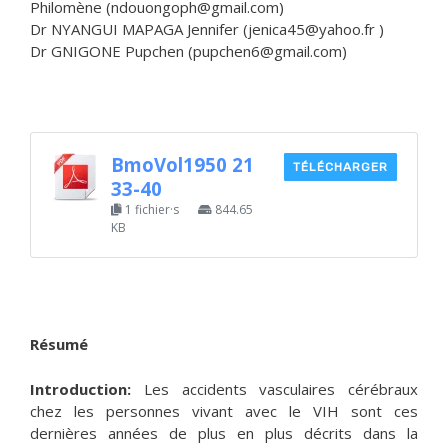
Philomène (ndouongoph@gmail.com)
Dr NYANGUI MAPAGA Jennifer (jenica45@yahoo.fr )
Dr GNIGONE Pupchen (pupchen6@gmail.com)
BmoVol1950 21
TÉLÉCHARGER
33-40
1 fichier·s
844.65
KB
Résumé
Introduction:
Les accidents vasculaires cérébraux
chez les personnes vivant avec le VIH sont ces
dernières années de plus en plus décrits dans la