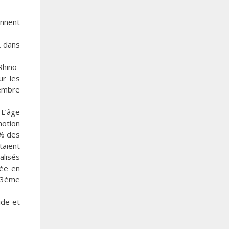
ennent
L dans
Rhino-
ur les
cembre
 L’âge
notion
8% des
taient
alisés
sée en
e 3ème
ide et