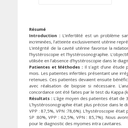
Résumé
Introduction :
L’infertilité est un problème sa
incriminées, l’atteinte exclusivement utérine rep
L’intégrité de la cavité utérine favorise la nida
l’hystéroscopie et l’hystérosonographie. L’object
utilisée en l’absence d’hystéroscopie dans le diagno
Patientes et Méthodes :
Il s’agit d’une étude
mois. Les patientes infertiles présentant une irré
retenues. Ces patientes devaient ensuite bénéfic
avec réalisation de biopsie si nécessaire. L’a
concordance ont été faites par le test du Kappa (k
Résultats :
L’âge moyen des patientes était de 39
L’hystérosonographie était plus précise dans le d
VPP : 87,5%, VPN :78,6%). L’hystéroscopie était p
SP :80%, VPP : 62,5%, VPN : 85,7%). Nous avon
pour le diagnostic des myomes intra cavitaires.