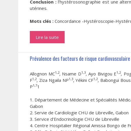
Conclusion :
l’hystérosonographie est une alterna
utérines.
Mots clés :
Concordance -Hystéroscopie-Hystéro
Lire la suite
Prévalence des facteurs de risque cardiovasculaire 
1,2
1,3
1,2
Allognon MC
, Nsame D
, Ayo Bivigou E
, Po
1,2
1,3
1,2
F
, Ziza Ngaila NP
, Yékini CF
, Babongui Bou
1,7
P
1
1. Département de Médecine et Spécialités Médical
Gabon
2. Servie de Cardiologie CHU de Libreville, Gabon
3. Service d’Endocrinologie CHU de Libreville
4. Centre Hospitalier Régional Amissa Bongo de Fr