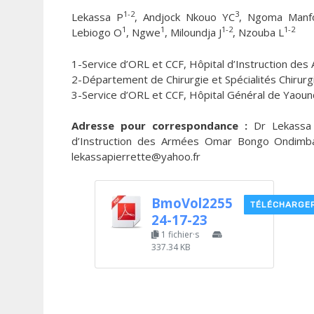
1-2
3
Lekassa P
, Andjock Nkouo YC
, Ngoma Manf
1
1
1-2
1-2
Lebiogo O
, Ngwe
, Miloundja J
, Nzouba L
1-Service d’ORL et CCF, Hôpital d’Instruction de
2-Département de Chirurgie et Spécialités Chirurg
3-Service d’ORL et CCF, Hôpital Général de Yaou
Adresse pour correspondance :
Dr Lekassa P
d’Instruction des Armées Omar Bongo Ondimba 
lekassapierrette@yahoo.fr
BmoVol2255
TÉLÉCHARGE
24-17-23
1 fichier·s
337.34 KB