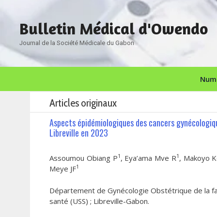
Aller
au
Bulletin Médical d'Owendo
contenu
Journal de la Société Médicale du Gabon
Numé
Articles originaux
Aspects épidémiologiques des cancers gynécologiq
Libreville en 2023
1
1
Assoumou Obiang P
, Eya’ama Mve R
, Makoyo 
1
Meye JF
Département de Gynécologie Obstétrique de la fac
santé (USS) ; Libreville-Gabon.