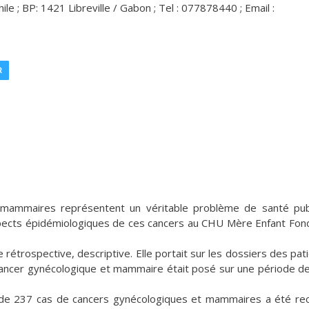
 BP: 1421 Libreville / Gabon ; Tel : 077878440 ; Email :
R
mammaires représentent un véritable problème de santé pub
 aspects épidémiologiques de ces cancers au CHU Mère Enfant Fon
e rétrospective, descriptive. Elle portait sur les dossiers des pat
cancer gynécologique et mammaire était posé sur une période de
 de 237 cas de cancers gynécologiques et mammaires a été re