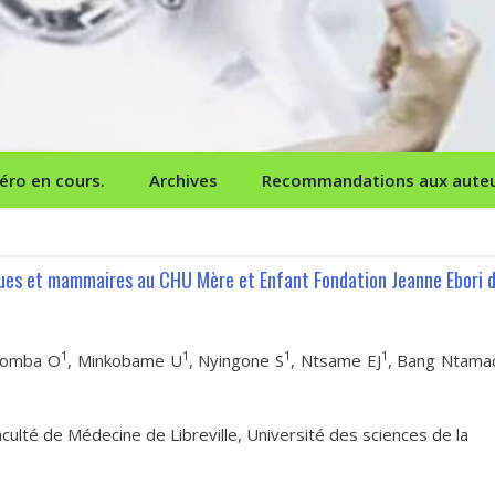
ro en cours.
Archives
Recommandations aux aute
ues et mammaires au CHU Mère et Enfant Fondation Jeanne Ebori 
1
1
1
1
Komba O
, Minkobame U
, Nyingone S
, Ntsame EJ
, Bang Ntamac
ulté de Médecine de Libreville, Université des sciences de la