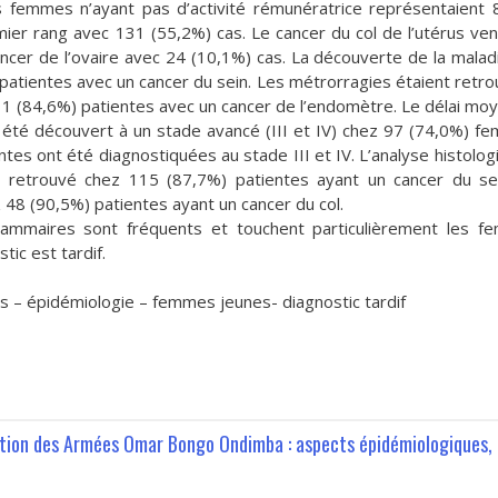
 femmes n’ayant pas d’activité rémunératrice représentaient
ier rang avec 131 (55,2%) cas. Le cancer du col de l’utérus ven
ncer de l’ovaire avec 24 (10,1%) cas. La découverte de la malad
patientes avec un cancer du sein. Les métrorragies étaient retr
11 (84,6%) patientes avec un cancer de l’endomètre. Le délai mo
a été découvert à un stade avancé (III et IV) chez 97 (74,0%) f
ntes ont été diagnostiquées au stade III et IV. L’analyse histolog
ait retrouvé chez 115 (87,7%) patientes ayant un cancer du se
 48 (90,5%) patientes ayant un cancer du col.
mmaires sont fréquents et touchent particulièrement les f
tic est tardif.
– épidémiologie – femmes jeunes- diagnostic tardif
uction des Armées Omar Bongo Ondimba : aspects épidémiologiques,