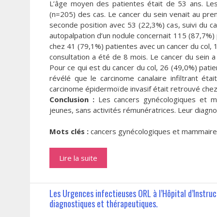
L’âge moyen des patientes était de 53 ans. Les
(n=205) des cas. Le cancer du sein venait au prem
seconde position avec 53 (22,3%) cas, suivi du ca
autopalpation d’un nodule concernait 115 (87,7%) 
chez 41 (79,1%) patientes avec un cancer du col, 
consultation a été de 8 mois. Le cancer du sein 
Pour ce qui est du cancer du col, 26 (49,0%) patie
révélé que le carcinome canalaire infiltrant ét
carcinome épidermoïde invasif était retrouvé chez
Conclusion :
Les cancers gynécologiques et ma
jeunes, sans activités rémunératrices. Leur diagnos
Mots clés :
cancers gynécologiques et mammaires 
Lire la suite
Les Urgences infectieuses ORL à l’Hôpital d’Instr
diagnostiques et thérapeutiques.