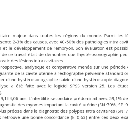
nitaire majeur dans toutes les régions du monde. Parmi les l
résente 2-3% des causes, avec 40-50% des pathologies intra cavit
tion et le développement de l’embryon. Son évaluation est possib
if de ce travail était de démontrer que l’hystérosonographie peu
stic des lésions intra cavitaires.
 prospective, analytique et comparative menée sur une période
gularité de la cavité utérine à l’échographie pelvienne standard o
ier d’une hystérosonographie suivie d’une hystéroscopie diagno
nalyse a été faite avec le logiciel SPSS version 25. Les étu
).
,14,06 ans. L’infertilité secondaire prédominait avec 59,1% de
iagnostic des myomes impactant la cavité utérine (SN :70%, SP :
lus précise dans le diagnostic des polypes intra cavitaires (SN :
s retrouvé une bonne concordance (k=0,63) entre ces deux e