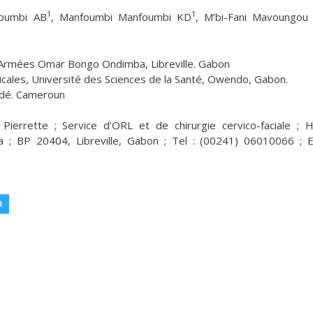
1
1
oumbi AB
, Manfoumbi Manfoumbi KD
, M’bi-Fani Mavoungou
s Armées Omar Bongo Ondimba, Libreville. Gabon
icales, Université des Sciences de la Santé, Owendo, Gabon.
ndé. Cameroun
ierrette ; Service d’ORL et de chirurgie cervico-faciale ; H
; BP 20404, Libreville, Gabon ; Tel : (00241) 06010066 ; E
R