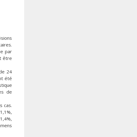
ésions
aires.
le par
t être
 de 24
nt été
stique
des de
s cas.
91,1%,
71,4%,
xamens