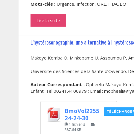
Mots-clés :
Urgence, Infection, ORL, HIAOBO
Lire la suite
L’hystérosonographie, une alternative à l’hystérosco
Makoyo Komba O, Minkobame U, Assoumou P, Amb
Université des Sciences de la Santé d’Owendo. D
Auteur Correspondant :
Opheelia Makoyo Komba,
Enfant. Tel 00241.4100979 ; Email : mopheelia@ya
BmoVol2255
TÉLÉCHARGE
24-24-30
1 fichier·s
387.64 KB