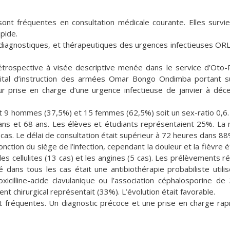
nt fréquentes en consultation médicale courante. Elles survi
pide.
 diagnostiques, et thérapeutiques des urgences infectieuses OR
rétrospective à visée descriptive menée dans le service d’Oto-
hôpital d’instruction des armées Omar Bongo Ondimba portant s
ur prise en charge d’une urgence infectieuse de janvier à dé
t 9 hommes (37,5%) et 15 femmes (62,5%) soit un sex-ratio 0,6.
ns et 68 ans. Les élèves et étudiants représentaient 25%. La 
as. Le délai de consultation était supérieur à 72 heures dans 8
onction du siège de l’infection, cependant la douleur et la fièvre é
es cellulites (13 cas) et les angines (5 cas). Les prélèvements ré
é dans tous les cas était une antibiothérapie probabiliste utili
xicilline-acide clavulanique ou l’association céphalosporine d
t chirurgical représentait (33%). L’évolution était favorable.
 fréquentes. Un diagnostic précoce et une prise en charge rap