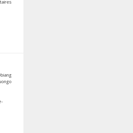
taires
biang
uongo
e-