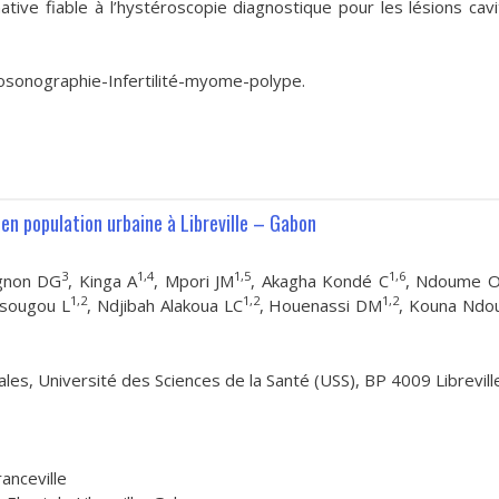
tive fiable à l’hystéroscopie diagnostique pour les lésions cavi
sonographie-Infertilité-myome-polype.
en population urbaine à Libreville – Gabon
3
1,4
1,5
1,6
gnon DG
, Kinga A
, Mpori JM
, Akagha Kondé C
, Ndoume O
1,2
1,2
1,2
ssougou L
, Ndjibah Alakoua LC
, Houenassi DM
, Kouna Ndo
es, Université des Sciences de la Santé (USS), BP 4009 Librevill
anceville