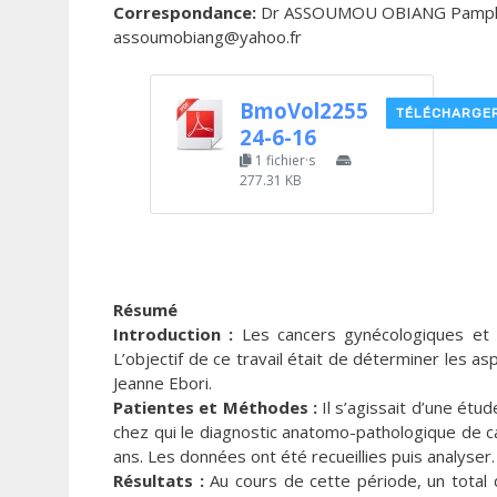
Correspondance:
Dr ASSOUMOU OBIANG Pamphile ;
assoumobiang@yahoo.fr
BmoVol2255
TÉLÉCHARGE
24-6-16
1 fichier·s
277.31 KB
Résumé
Introduction :
Les cancers gynécologiques et 
L’objectif de ce travail était de déterminer les
Jeanne Ebori.
Patientes et Méthodes :
Il s’agissait d’une étud
chez qui le diagnostic anatomo-pathologique de 
ans. Les données ont été recueillies puis analyser.
Résultats :
Au cours de cette période, un total