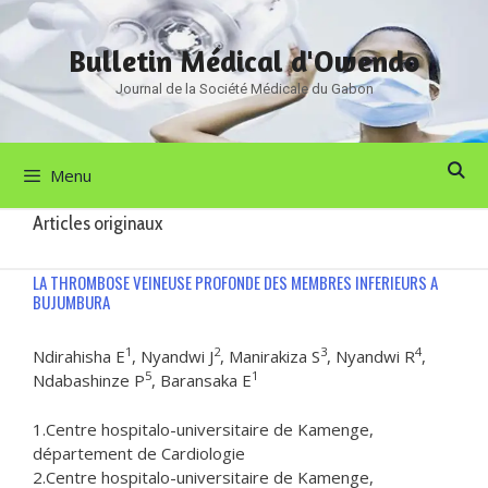
Aller
au
Bulletin Médical d'Owendo
contenu
Journal de la Société Médicale du Gabon
Menu
Articles originaux
LA THROMBOSE VEINEUSE PROFONDE DES MEMBRES INFERIEURS A
BUJUMBURA
1
2
3
4
Ndirahisha E
, Nyandwi J
, Manirakiza S
, Nyandwi R
,
5
1
Ndabashinze P
, Baransaka E
1.Centre hospitalo-universitaire de Kamenge,
département de Cardiologie
2.Centre hospitalo-universitaire de Kamenge,