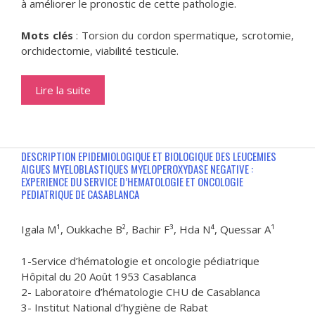
à améliorer le pronostic de cette pathologie.
Mots clés
: Torsion du cordon spermatique, scrotomie,
orchidectomie, viabilité testicule.
Lire la suite
DESCRIPTION EPIDEMIOLOGIQUE ET BIOLOGIQUE DES LEUCEMIES
AIGUES MYELOBLASTIQUES MYELOPEROXYDASE NEGATIVE :
EXPERIENCE DU SERVICE D’HEMATOLOGIE ET ONCOLOGIE
PEDIATRIQUE DE CASABLANCA
Igala M¹, Oukkache B², Bachir F³, Hda N⁴, Quessar A¹
1-Service d’hématologie et oncologie pédiatrique
Hôpital du 20 Août 1953 Casablanca
2- Laboratoire d’hématologie CHU de Casablanca
3- Institut National d’hygiène de Rabat