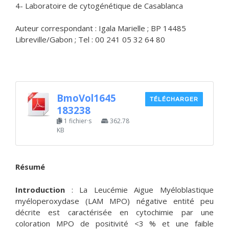
4- Laboratoire de cytogénétique de Casablanca
Auteur correspondant : Igala Marielle ; BP 14485
Libreville/Gabon ; Tel : 00 241 05 32 64 80
BmoVol1645
TÉLÉCHARGER
183238
1 fichier·s
362.78
KB
Résumé
Introduction
: La Leucémie Aigue Myéloblastique
myéloperoxydase (LAM MPO) négative entité peu
décrite est caractérisée en cytochimie par une
coloration MPO de positivité <3 % et une faible