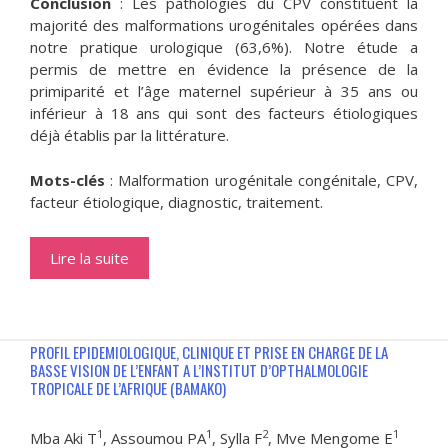
Conclusion
: Les pathologies du CPV constituent la
majorité des malformations urogénitales opérées dans
notre pratique urologique (63,6%). Notre étude a
permis de mettre en évidence la présence de la
primiparité et l’âge maternel supérieur à 35 ans ou
inférieur à 18 ans qui sont des facteurs étiologiques
déjà établis par la littérature.
Mots-clés
: Malformation urogénitale congénitale, CPV,
facteur étiologique, diagnostic, traitement.
Lire la suite
PROFIL EPIDEMIOLOGIQUE, CLINIQUE ET PRISE EN CHARGE DE LA
BASSE VISION DE L’ENFANT A L’INSTITUT D’OPTHALMOLOGIE
TROPICALE DE L’AFRIQUE (BAMAKO)
1
1
2
1
Mba Aki T
, Assoumou PA
, Sylla F
, Mve Mengome E