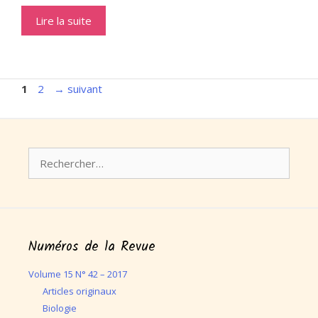
Lire la suite
Page
Page
1
2
→
suivant
Rechercher :
Numéros de la Revue
Volume 15 N° 42 – 2017
Articles originaux
Biologie