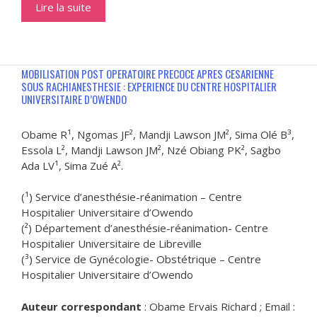
Lire la suite
MOBILISATION POST OPERATOIRE PRECOCE APRES CESARIENNE
SOUS RACHIANESTHESIE : EXPERIENCE DU CENTRE HOSPITALIER
UNIVERSITAIRE D’OWENDO
Obame R¹, Ngomas JF², Mandji Lawson JM², Sima Olé B³,
Essola L², Mandji Lawson JM², Nzé Obiang PK², Sagbo
Ada LV¹, Sima Zué A².
(¹) Service d’anesthésie-réanimation – Centre
Hospitalier Universitaire d’Owendo
(²) Département d’anesthésie-réanimation- Centre
Hospitalier Universitaire de Libreville
(³) Service de Gynécologie- Obstétrique – Centre
Hospitalier Universitaire d’Owendo
Auteur correspondant
: Obame Ervais Richard ; Email :