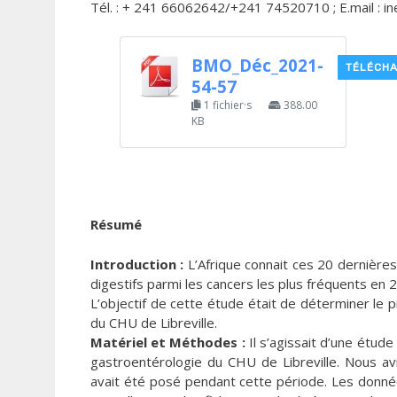
Tél. : + 241 66062642/+241 74520710 ; E.mail : 
BMO_Déc_2021-
TÉLÉCH
54-57
1 fichier·s
388.00
KB
Résumé
Introduction :
L’Afrique connait ces 20 dernière
digestifs parmi les cancers les plus fréquents e
L’objectif de cette étude était de déterminer le 
du CHU de Libreville.
Matériel et Méthodes :
Il s’agissait d’une étud
gastroentérologie du CHU de Libreville. Nous avio
avait été posé pendant cette période. Les données