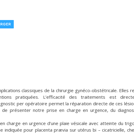
ARGER
lications classiques de la chirurgie gynéco-obstétricale. Elles r
tions pratiquées. L’efficacité des traitements est direct
iagnostic per opératoire permet la réparation directe de ces lésio
est de présenter notre prise en charge en urgence, du diagnos
n charge en urgence d’une plaie vésicale avec atteinte du trig
indiquée pour placenta prævia sur utérus bi – cicatricielle, ch