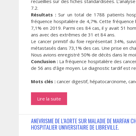
recueillies sur des fiches standardisées. L’analyse
7.2.
Résultats :
Sur un total de 1788 patients hospi
fréquence hospitalière de 4,7%. Cette fréquence 
7,1% en 2019. Parmi ces 84 cas, il y avait 51 ho
ans avec des extrêmes de 31 et 84 ans.
Le cancer primitif du foie représentait 34%, suiv
métastasés dans 73,1% des cas. Une prise en char
Nous avions enregistré 50% de décès dans le mois
Conclusion :
La fréquence hospitalière des cancer
de 56 ans d’âge moyen. Le diagnostic tardif est r
Mots clés :
cancer digestif, hépatocarcinome, can
Lire la suite
ANEVRISME DE L’AORTE SUR MALADIE DE MARFAN C
HOSPITALIER UNIVERSITAIRE DE LIBREVILLE.