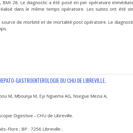
, BMI 28. Le diagnostic a été posé en per opératoire immédia
 réalisé dans le même temps opératoire. Les suites ont été si
 source de morbité et de mortalité post opératoire. Le diagnosti
mps.
HEPATO-GASTROENTEROLOGIE DU CHU DE LIBREVILLE.
ïbou M, Mbounja M, Eyi Nguema AG, Nsegue Mezui A,
opie Digestive ˗ CHU de Libreville.
Flore ; BP : 7256 Libreville ;