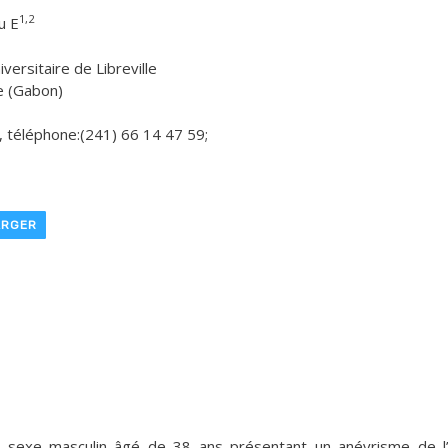
1,2
u E
versitaire de Libreville
le (Gabon)
 téléphone:(241) 66 14 47 59;
ARGER
de sexe masculin âgé de 38 ans présentant un anévrisme de l