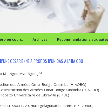
ro en cours.
Archives
Recommandations aux aute
D’UNE CESARIENNE A PROPOS D’UN CAS A L’HIA OBO
1
3
zo M
, Ngou Mve Ngou JP
Instruction des Armées Omar Bongo Ondimba (HIAOBO)
tal d’Instruction des Armées Omar Bongo Ondimba (HIAOBO)
Hopsito Universitaire de Libreville (CHUL)
: +241 66041229, mail : golagui@icloud.com. BP : 20400,