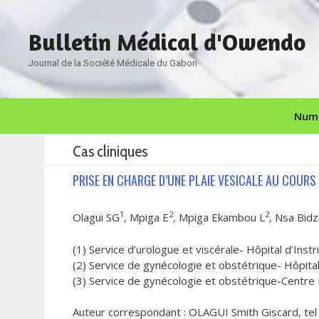
Aller
au
Bulletin Médical d'Owendo
contenu
Journal de la Société Médicale du Gabon
Numé
Cas cliniques
PRISE EN CHARGE D’UNE PLAIE VESICALE AU COURS 
1
2
2
Olagui SG
, Mpiga E
, Mpiga Ekambou L
, Nsa Bid
(1) Service d’urologue et viscérale- Hôpital d’
(2) Service de gynécologie et obstétrique- Hôpi
(3) Service de gynécologie et obstétrique-Centre 
Auteur correspondant : OLAGUI Smith Giscard, tel 