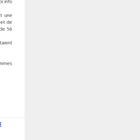
i info
it une
 et de
 de 56
taient
hommes
E