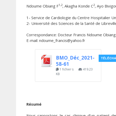
1,2
2
Ndoume Obiang F
, Akagha Konde C
, Ayo Bivigo
1- Service de Cardiologie du Centre Hospitalier Uni
2- Université des Sciences de la Santé de Librevil
Correspondance: Docteur Francis Ndoume Obiang,
E-mail: ndoume_francis@yahoo.fr
BMO_Déc_2021-
TÉLÉCH
58-61
1 fichier·s
419.23
KB
Résumé
Nous rapportons le cas clinique d’un patient 