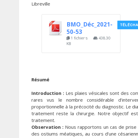
Libreville
BMO_Déc_2021-
TÉLÉCH
50-53
1 fichier·s
438.30
KB
Résumé
Introduction :
Les plaies vésicales sont des comp
rares vus le nombre considérable d’interven
proportionnelle à la précocité du diagnostic. Le d
traitement reste la chirurgie. Notre objectif 
traitement.
Observation :
Nous rapportons un cas de prise e
des ostiums méatiques, au cours d’une césarienne 