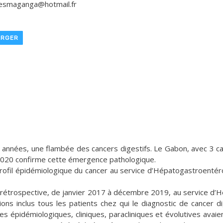
inesmaganga@hotmail.fr
ARGER
s années, une flambée des cancers digestifs. Le Gabon, avec 3 c
n 2020 confirme cette émergence pathologique.
profil épidémiologique du cancer au service d’Hépatogastroentér
e rétrospective, de janvier 2017 à décembre 2019, au service d’
ns inclus tous les patients chez qui le diagnostic de cancer di
 épidémiologiques, cliniques, paracliniques et évolutives avaie