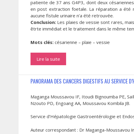
patiente de 37 ans G4P3, dont deux césariennes
en post extraction foetale. La réparation a été
aucune fistule urinaire n’a été retrouvée.
Conclusion:
Les plaies de vessie sont rares, mais
êtrte immédiat et le traitement dans le même te
Mots clés:
césarienne – plaie – vessie
Lire la suite
PANORAMA DES CANCERS DIGESTIFS AU SERVICE D’
Maganga Moussavou IF, Itoudi Bignoumba PE, Sa
Nzouto PD, Engoang AA, Moussavou Kombila JB.
Service d’Hépatologie Gastroentérologie et Endosc
Auteur correspondant : Dr Maganga-Moussavou Inès-