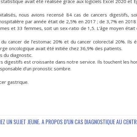
 statistique avait été réalisée grâce aux logiciels Excel 2020 et Ep
talisés, nous avions recensé 84 cas de cancers digestifs, so
hospitalière par année était de 2,5% en 2017 ; de 3,7% en 2018
mmes et 33 femmes, soit un sex-ratio de 1,5. L’âge moyen était
i du cancer de l’estomac 20% et du cancer colorectal 20%. Ils é
ge oncologique avait été initiée chez 36,9% des patients.
 du diagnostic.
s digestifs est croissante dans notre service. Ils touchent les 
esponsable d’un pronostic sombre.
cer gastrique.
HEZ UN SUJET JEUNE. A PROPOS D’UN CAS DIAGNOSTIQUE AU CENTR