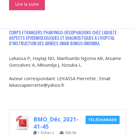
Lire la suite
CORPS ETRANGERS PHARYNGO-OESOPHAGIENS CHEZ L’ADULTE :
ASPECTS EPIDEMIOLOGIQUES ET DIAGNOSTIQUES A L’HOPITAL
D’INSTRUCTION DES ARMEES OMAR BONGO ONDIMBA.
Lekassa P, Haylaji ND, Manfoumbi Ngoma AB, Atsame
Gonzalves A, Miloundja J, Nzouba L.
Auteur correspondant: LEKASSA Pierrette ; Email:
lekassapierrette@yahoo.fr
BMO_Déc_2021-
TÉLÉCHARGER
41-45
1 fichier·s
388.06