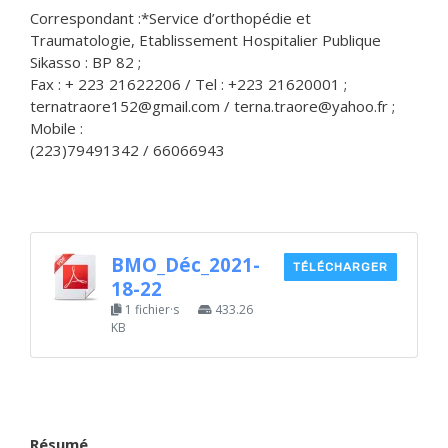
Correspondant :*Service d’orthopédie et
Traumatologie, Etablissement Hospitalier Publique
Sikasso : BP 82 ;
Fax : + 223 21622206 / Tel : +223 21620001 ;
ternatraore152@gmail.com / terna.traore@yahoo.fr ;
Mobile :
(223)79491342 / 66066943
BMO_Déc_2021-
TÉLÉCHARGER
18-22
1 fichier·s
433.26
KB
Résumé