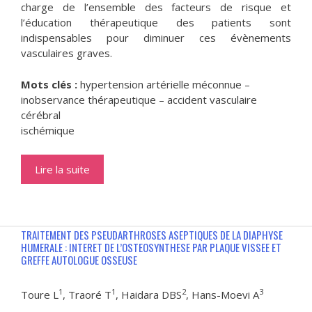
charge de l’ensemble des facteurs de risque et
l’éducation thérapeutique des patients sont
indispensables pour diminuer ces évènements
vasculaires graves.
Mots clés :
hypertension artérielle méconnue –
inobservance thérapeutique – accident vasculaire
cérébral
ischémique
Lire la suite
TRAITEMENT DES PSEUDARTHROSES ASEPTIQUES DE LA DIAPHYSE
HUMERALE : INTERET DE L’OSTEOSYNTHESE PAR PLAQUE VISSEE ET
GREFFE AUTOLOGUE OSSEUSE
1
1
2
3
Toure L
, Traoré T
, Haidara DBS
, Hans-Moevi A