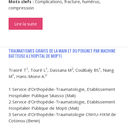
Mots clefs :
Complications, fracture, humérus,
compression
Lire la suite
TRAUMATISMES GRAVES DE LA MAIN ET DU POIGNET PAR MACHINE
BATTEUSE A L’HOPITAL DE MOPTI.
1
1
2
1
Traoré T
, Touré L
, Dassana M
, Coulibaly BS
, Niang
1
3
M
, Hans-Moevi A.
1 Service d’Orthopédie-Traumatologie, Etablissement
Hospitalier Publique Sikasso (Mali)
2 Service d’Orthopédie-Traumatologie, Etablissement
Hospitalier Publique de Mopti (Mali)
3 Service d’Orthopédie-Traumatologie CNHU-HKM de
Cotonou (Benin)