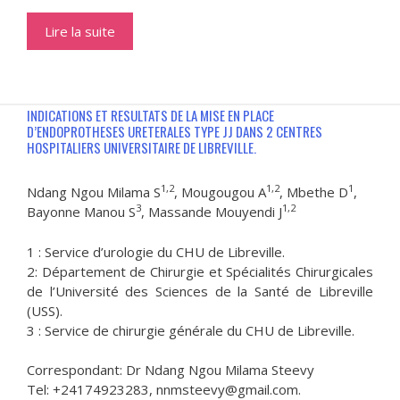
Lire la suite
INDICATIONS ET RESULTATS DE LA MISE EN PLACE
D’ENDOPROTHESES URETERALES TYPE JJ DANS 2 CENTRES
HOSPITALIERS UNIVERSITAIRE DE LIBREVILLE.
1,2
1,2
1
Ndang Ngou Milama S
, Mougougou A
, Mbethe D
,
3
1,2
Bayonne Manou S
, Massande Mouyendi J
1 : Service d’urologie du CHU de Libreville.
2: Département de Chirurgie et Spécialités Chirurgicales
de l’Université des Sciences de la Santé de Libreville
(USS).
3 : Service de chirurgie générale du CHU de Libreville.
Correspondant: Dr Ndang Ngou Milama Steevy
Tel: +24174923283, nnmsteevy@gmail.com.