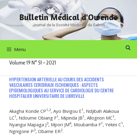
Aller
au
Bulletin Médical d'Owendo
contenu
Journal de la Société Médicale du Gabon
Menu
Volume 19 N° 51 – 2021
HYPERTENSION ARTERIELLE AU COURS DES ACCIDENTS
VASCULAIRES CEREBRAUX ISCHEMIQUES : ASPECTS
EPIDEMIOLOGIQUES AU SERVICE DE CARDIOLOGIE DU CENTRE
HOSPITALIER UNIVERSITAIRE DE LIBREVILLE
1,2
1
Akagha Konde CP
, Ayo Bivigou E
, Ndjibah Alakoua
1
1
1
1
LC
, Ndoume Obiang F
, Mipinda JB
, Allognon MC
,
3
4
1
1
Nyangui Mapaga J
, Mpori JM
, Moubamba F
, Yekini C
,
3
2
Ngnigone P
, Obame ER
.