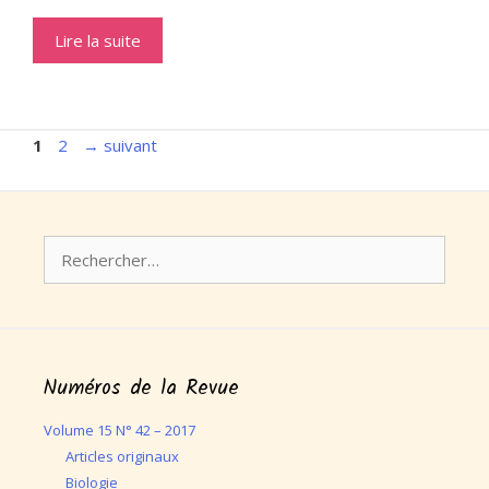
Lire la suite
Page
Page
1
2
→
suivant
Rechercher :
Numéros de la Revue
Volume 15 N° 42 – 2017
Articles originaux
Biologie