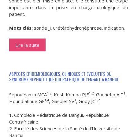
sonde est bien mise en place, elle constitue une étape
importante dans la prise en charge urologique du
patient.
Mots clés:
sonde JJ, urétérohydronéphrose, indication.
Lire la suite
ASPECTS EPIDEMIOLOGIQUES, CLINIQUES ET EVOLUTIFS DU
SYNDROME NEPHROTIQUE IDIOPATHIQUE DE L’ENFANT A BANGUI
1,2
1,2
1
Sepou Yanza MCA
, Kosh Komba PJE
, Guenefio AJT
,
1,4
1
1,2
Houndjahoue GF
, Gaspiet SV
, Gody JC
.
1. Complexe Pédiatrique de Bangui, République
Centrafricaine
2. Faculté des Sciences de la Santé de l’Université de
Bangui