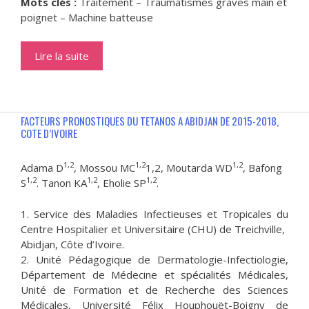
Mots clés :
Traitement – Traumatismes graves main et
poignet – Machine batteuse
Lire la suite
FACTEURS PRONOSTIQUES DU TETANOS A ABIDJAN DE 2015-2018,
COTE D’IVOIRE
1,2
1,2
1,2
Adama D
, Mossou MC
1,2, Moutarda WD
, Bafong
1,2
1,2
1,2
S
. Tanon KA
, Eholie SP
.
1. Service des Maladies Infectieuses et Tropicales du
Centre Hospitalier et Universitaire (CHU) de Treichville,
Abidjan, Côte d’Ivoire.
2. Unité Pédagogique de Dermatologie-Infectiologie,
Département de Médecine et spécialités Médicales,
Unité de Formation et de Recherche des Sciences
Médicales, Université Félix Houphouët-Boigny de