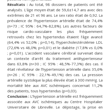
Résultats :
Au total, 98 dossiers de patients ont été
analysés. L’âge moyen était de 59,6±14,7 ans avec des
extrêmes de 21 et 96 ans. Le sex ratio était de 0,92. La
prévalence de l’hypertension artérielle était de 74,4%
(n=73 ; IC 95% : 64,7%-82,8%). Les autres facteurs de
risque cardio-vasculaire les plus fréquemment
retrouvés chez les hypertendus étaient l’âge avancé
(64,4% vs 52,0% ; p=0,14), l’hypercholestérolémie LDL
(72,6% vs 48,0%; p=0,01) et le diabète (17,8% vs 0,0%
; p=0,01). L’accident vasculaire cérébral survenait dans
un contexte d’arrêt du traitement antihypertenseur
dans 63,8% (n=30 ; IC 95% : 48,5%-77,3%) des cas. Il
était révélateur de l’hypertension artérielle dans 35,6%
(n=26 ; IC 95% : 22,1%-49,1%) des cas. La pression
artérielle systolique la plus élevée était à 300 mmHg. La
mortalité liée aux AVC ischémiques concernait 11,2%
des patients, tous hypertendus (p=0,03).
Conclusion :
L’hypertension artérielle est fréquemment
associée aux AVC ischémiques au Centre Hospitalier
Universitaire de Libreville. Le dépistage, la prise en