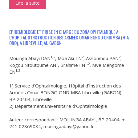
Lire la suite
EPIDEMIOLOGIE ET PRISE EN CHARGE DU ZONA OPHTALMIQUE A
L’HOPITAL D’INSTRUCTION DES ARMEES OMAR BONGO ONDIMBA (HIA
OBO), A LIBREVILLE, AU GABON
1,2
2
2
Mouinga Abayi DAN
, Mba Aki TN
, Assoumou PAN
,
1
1,2
Kogou Ntoutoume AN
, Brahime FN
, Mve Mengome
1,2
EN
1) Service d’Ophtalmologie, Hôpital d’Instruction des
Armées Omar BONGO ONDIMBA Libreville (GABON),
BP 20404, Libreville
2) Département universitaire d’Ophtalmologie
Auteur correspondant : MOUINGA ABAYI, BP 20404, +
241 02869084, mouingaabayi@yahoo.fr