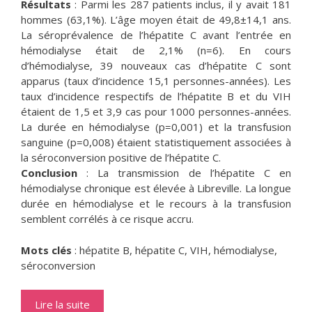
Résultats
: Parmi les 287 patients inclus, il y avait 181
hommes (63,1%). L’âge moyen était de 49,8±14,1 ans.
La séroprévalence de l’hépatite C avant l’entrée en
hémodialyse était de 2,1% (n=6). En cours
d’hémodialyse, 39 nouveaux cas d’hépatite C sont
apparus (taux d’incidence 15,1 personnes-années). Les
taux d’incidence respectifs de l’hépatite B et du VIH
étaient de 1,5 et 3,9 cas pour 1000 personnes-années.
La durée en hémodialyse (p=0,001) et la transfusion
sanguine (p=0,008) étaient statistiquement associées à
la séroconversion positive de l’hépatite C.
Conclusion
: La transmission de l’hépatite C en
hémodialyse chronique est élevée à Libreville. La longue
durée en hémodialyse et le recours à la transfusion
semblent corrélés à ce risque accru.
Mots clés
: hépatite B, hépatite C, VIH, hémodialyse,
séroconversion
Lire la suite