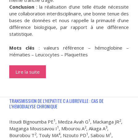
même tranche d’âge.
Conclusion
: la réalisation d’une telle étude nécessite
une collaboration interdisciplinaire, une bonne tenue des
bases de données et nous rappelle la primauté d’une
différence biologique, par rapport à une différence
statistique.
Mots clés
: valeurs référence – hémoglobine –
Hématies – Leucocytes – Plaquettes
Lire la suite
TRANSMISSION DE L’HEPATITE C A LIBREVILLE : CAS DE
L’HEMODIALYSE CHRONIQUE
1
1
2
Itoudi Bignoumba PE
, Medza Avah G
, Mackanga JR
,
1
2
3
Maganga Moussavou I
, Mbourou A
, Akaga A
,
2
4
1
1
Bourobou T
, Touly MA
, Nzouto PD
, Saibou M
,