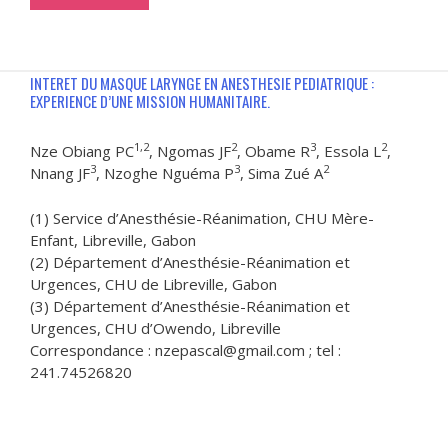
INTERET DU MASQUE LARYNGE EN ANESTHESIE PEDIATRIQUE :
EXPERIENCE D’UNE MISSION HUMANITAIRE.
1,2
2
3
2
Nze Obiang PC
, Ngomas JF
, Obame R
, Essola L
,
3
3
2
Nnang JF
, Nzoghe Nguéma P
, Sima Zué A
(1) Service d’Anesthésie-Réanimation, CHU Mère-
Enfant, Libreville, Gabon
(2) Département d’Anesthésie-Réanimation et
Urgences, CHU de Libreville, Gabon
(3) Département d’Anesthésie-Réanimation et
Urgences, CHU d’Owendo, Libreville
Correspondance : nzepascal@gmail.com ; tel :
241.74526820