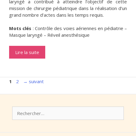
laryngé a contribué à atteindre l’objectif de cette
mission de chirurgie pédiatrique dans la réalisation d’un
grand nombre d’actes dans les temps requis.
Mots clés
: Contrôle des voies aériennes en pédiatrie –
Masque laryngé – Réveil anesthésique
Lire la suite
Page
Page
1
2
→
suivant
Rechercher :