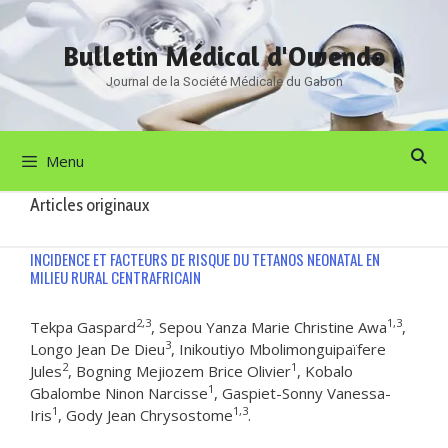
Aller
au
Bulletin Médical d'Owendo
contenu
Journal de la Société Médicale du Gabon
Menu
Articles originaux
INCIDENCE ET FACTEURS DE RISQUE DU TETANOS NEONATAL EN
MILIEU RURAL CENTRAFRICAIN
2,3
1,3
Tekpa Gaspard
, Sepou Yanza Marie Christine Awa
,
3
Longo Jean De Dieu
, Inikoutiyo Mbolimonguipaïfere
2
1
Jules
, Bogning Mejiozem Brice Olivier
, Kobalo
1
Gbalombe Ninon Narcisse
, Gaspiet-Sonny Vanessa-
1
1,3
Iris
, Gody Jean Chrysostome
.