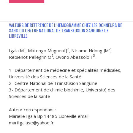
VALEURS DE REFERENCE DE L’HEMOGRAMME CHEZ LES DONNEURS DE
SANG DU CENTRE NATIONAL DE TRANSFUSION SANGUINE DE
LIBREVILLE
1
2
2
Igala M
, Matongo Mugueni J
, Ntsame Ndong JM
,
2
3
Rebienot Pellegrin O
, Ovono Abessolo F
.
1- Département de médecine et spécialités médicales,
Université des Sciences de la Santé
2- Centre National de Transfusion Sanguine
3- Département de chimie biochimie, Université des
Sciences de la Santé
Auteur correspondant :
Marielle Igala Bp 14485 Libreville email :
mariligalase@yahoo.fr