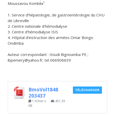
1
Moussavou Kombila
1. Service d’hépatologie, de gastroentérologie du CHU
de Libreville
2. Centre nationale d’hémodialyse
3. Centre d’hémodialyse ISIS
4. Hôpital d’instruction des armées Omar Bongo
Ondimba
Auteur correspondant : Itoudi Bignoumba PE ;
ibpemery@yahoo.fr; tel 066906639
BmoVol1848
TÉLÉCHARGER
203437
1 fichier·s
451.39
KB