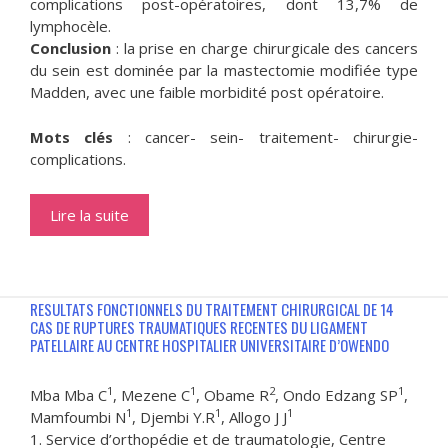
complications post-opératoires, dont 13,7% de
lymphocèle.
Conclusion
: la prise en charge chirurgicale des cancers
du sein est dominée par la mastectomie modifiée type
Madden, avec une faible morbidité post opératoire.
Mots clés
: cancer- sein- traitement- chirurgie-
complications.
Lire la suite
RESULTATS FONCTIONNELS DU TRAITEMENT CHIRURGICAL DE 14
CAS DE RUPTURES TRAUMATIQUES RECENTES DU LIGAMENT
PATELLAIRE AU CENTRE HOSPITALIER UNIVERSITAIRE D’OWENDO
1
1
2
1
Mba Mba C
, Mezene C
, Obame R
, Ondo Edzang SP
,
1
1
1
Mamfoumbi N
, Djembi Y.R
, Allogo J J
1. Service d’orthopédie et de traumatologie, Centre