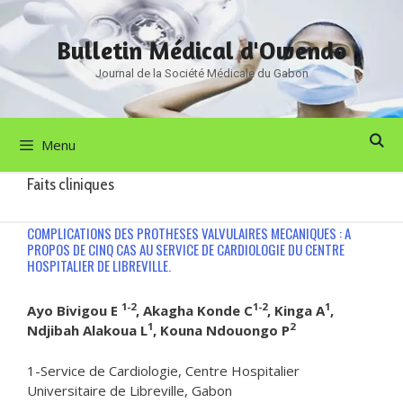
Aller
au
Bulletin Médical d'Owendo
contenu
Journal de la Société Médicale du Gabon
Menu
Faits cliniques
COMPLICATIONS DES PROTHESES VALVULAIRES MECANIQUES : A
PROPOS DE CINQ CAS AU SERVICE DE CARDIOLOGIE DU CENTRE
HOSPITALIER DE LIBREVILLE.
1-2
1-2
1
Ayo Bivigou E
, Akagha Konde C
, Kinga A
,
1
2
Ndjibah Alakoua L
, Kouna Ndouongo P
1-Service de Cardiologie, Centre Hospitalier
Universitaire de Libreville, Gabon