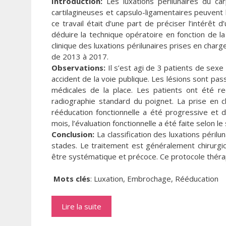
Introduction:
Les luxations périlunaires du c
cartilagineuses et capsulo-ligamentaires peuvent 
ce travail était d’une part de préciser l’intérêt
déduire la technique opératoire en fonction de la 
clinique des luxations périlunaires prises en ch
de 2013 à 2017.
Observations:
Il s’est agi de 3 patients de sex
accident de la voie publique. Les lésions sont pa
médicales de la place. Les patients ont été r
radiographie standard du poignet. La prise en 
rééducation fonctionnelle a été progressive et 
mois, l’évaluation fonctionnelle a été faite selon l
Conclusion:
La classification des luxations périlun
stades. Le traitement est généralement chirurgica
être systématique et précoce. Ce protocole théra
Mots clés
: Luxation, Embrochage, Rééducation
Lire la suite