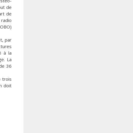
ostéo-
but de
art de
 radio
IAOBO)
t, par
ctures
é à la
ge. La
 de 36
e trois
n doit