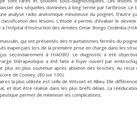
arpe sont rares et souvent sous-diagnostiquées. Les lésions 
laisser des séquelles dominées à long terme par l’arthrose. Le 
 d’une analyse radio anatomique minutieuse du poignet, d’autre p
classification des lésions. L’étude a permis d’évaluer le devenir
arge à l’Hôpital d’Instruction des Armées Omar Bongo Ondimba (H
e masculin, qui ont présentés des traumatismes fermés du poigne
ssés inaperçues lors de la première prise en charge dans les stru
eçus secondairement à HIAOBO. Le diagnostic a été objectiv
charge thérapeutique a été faite à foyer ouvert par embrocha
de plus en plus soutenue après ablation des broches. Au recul
e score de Cooney, (80 sur 100).
aires la plus utilisée est celle de Witvoet et Allieu. Elle différenci
l, et doit être réalisé dans les plus brefs délais. La rééducatio
peutique permet de minimiser les complications.