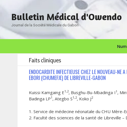
Aller
au
Bulletin Médical d'Owendo
contenu
Journal de la Société Médicale du Gabon
Numé
Faits cliniques
ENDOCARDITE INFECTIEUSE CHEZ LE NOUVEAU-NE A
EBORI (CHUMEFJE) DE LIBREVILLE-GABON
1,2
Kuissi Kamgaing E
, Busghu-Bu-Mbadinga I¹, Mi
1
1,2
2
Badinga LP
, Ategbo S
, Koko J
1. Service de médecine néonatale du CHU Mère-Enf
2. Faculté des sciences de la santé de Libreville 