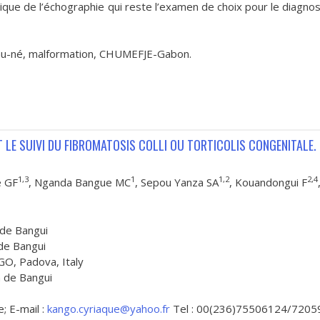
ique de l’échographie qui reste l’examen de choix pour le diagnos
au-né, malformation, CHUMEFJE-Gabon.
 LE SUIVI DU FIBROMATOSIS COLLI OU TORTICOLIS CONGENITALE.
1,3
1
1,2
2,4
e GF
, Nganda Bangue MC
, Sepou Yanza SA
, Kouandongui F
 de Bangui
 de Bangui
GO, Padova, Italy
n de Bangui
; E-mail :
kango.cyriaque@yahoo.fr
Tel : 00(236)75506124/7205