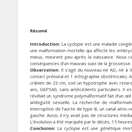
Résumé
Introduction:
La cyclopie est une maladie congén
une malformation mortelle qui affecte les embry
mieux, meurent peu après la naissance. Nous r
conséquences d’un mauvais suivi de la grossesse.
Observation:
Il s’agit du nouveau-né AD, né à 
contact prénatal et 1 échographie obstétricale). A
crânien de 23 cm, soit un hypotrophe avec retard
ans, G6P5A0, sans antécédents particuliers. Il es
révélait un syndrome polymalformatif fait d’un œi
ambiguïté sexuelle. La recherche de malforma
interruption de l’aorte de type B, un canal atrio-v
gauche. Aussi, il n’y avait pas de structures méd
L’évolution a été marquée par le décès, 15 heures
Conclusion:
La cyclopie est une génétique mortel