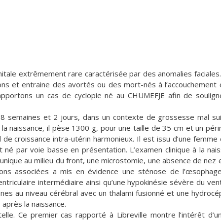
itale extrêmement rare caractérisée par des anomalies faciales.
ons et entraine des avortés ou des mort-nés à l’accouchement 
apportons un cas de cyclopie né au CHUMEFJE afin de soulign
38 semaines et 2 jours, dans un contexte de grossesse mal sui
 la naissance, il pèse 1300 g, pour une taille de 35 cm et un pér
 de croissance intra-utérin harmonieux. Il est issu d’une femme
t né par voie basse en présentation. L’examen clinique à la nai
l unique au milieu du front, une microstomie, une absence de nez 
tions associées a mis en évidence une sténose de l’œsophag
entriculaire intermédiaire ainsi qu’une hypokinésie sévère du vent
ianes au niveau cérébral avec un thalami fusionné et une hydrocép
 après la naissance.
le. Ce premier cas rapporté à Libreville montre l’intérêt d’un