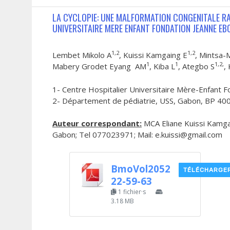
LA CYCLOPIE: UNE MALFORMATION CONGENITALE R
UNIVERSITAIRE MERE ENFANT FONDATION JEANNE EBO
1,2
1,2
Lembet Mikolo A
, Kuissi Kamgaing E
, Mintsa-
1
1
1,2,
Mabery Grodet Eyang AM
, Kiba L
, Ategbo S
,
1- Centre Hospitalier Universitaire Mère-Enfant 
2- Département de pédiatrie, USS, Gabon, BP 400
Auteur correspondant:
MCA Eliane Kuissi Kamga
Gabon; Tel 077023971; Mail: e.kuissi@gmail.com
BmoVol2052
TÉLÉCHARGE
22-59-63
1 fichier·s
3.18 MB