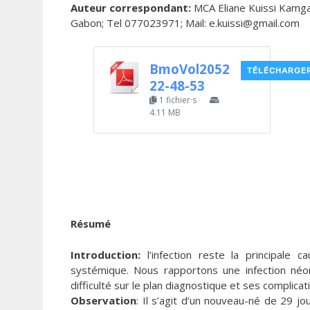
Auteur correspondant:
MCA Eliane Kuissi Kamga
Gabon; Tel 077023971; Mail: e.kuissi@gmail.com
BmoVol2052
TÉLÉCHARGE
22-48-53
1 fichier·s
4.11 MB
Résumé
Introduction:
l’infection reste la principale 
systémique. Nous rapportons une infection néon
difficulté sur le plan diagnostique et ses complicat
Observation
: Il s’agit d’un nouveau-né de 29 jo