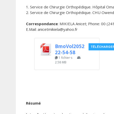
1. Service de Chirurgie Orthopédique. Hôpital Om
2. Service de Chirurgie Orthopédique. CHU Owen
Correspondance
: MIKIELA Anicet; Phone: 00 (24
E.Mail: anicetmikiela@yahoo.fr
BmoVol2052
TÉLÉCHARGE
22-54-58
1 fichier·s
2.58 MB
Résumé