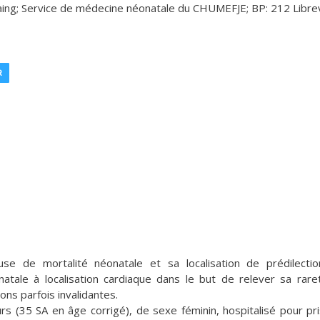
ing; Service de médecine néonatale du CHUMEFJE; BP: 212 Librev
R
cause de mortalité néonatale et sa localisation de prédilecti
atale à localisation cardiaque dans le but de relever sa rare
ions parfois invalidantes.
urs (35 SA en âge corrigé), de sexe féminin, hospitalisé pour pr