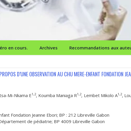
ro en cours.
Archives
Recommandations aux aute
 PROPOS D’UNE OBSERVATION AU CHU MERE-ENFANT FONDATION JE
1,2
1,2
1,2
ntsa-Mi-Nkama E
, Koumba Maniaga R
, Lembet Mikolo A
, Lo
ant Fondation Jeanne Ebori; BP : 212 Libreville Gabon
– Département de pédiatrie; BP 4009 Libreville Gabon