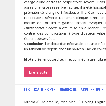
charge d’une détresse respiratoire sévère. Dans 
après une grossesse bien suivie, il a été hospit
prématurité d’origine infectieuse. Il a été hospi
respiratoire sévère. L’examen clinique a mis e
mobile de l’oreillette gauche faisant évoquer
Enterobacter cloacae
a été mise en évidence. L’év
contre, des complications à type d’ostéomyélite
étaient observées.
Conclusion:
l’endocardite néonatale est une infec
un tableau de sepsis chez un nouveau-né en cours 
Mots clés:
endocardite, infection néonatale, Libre
Lire la suite
LES LUXATIONS PERILUNAIRES DU CARPE: PROPOS 
1
2
2
Mikiela A
, Abiome R
, Mba Mba C
, Obiang-Enguie