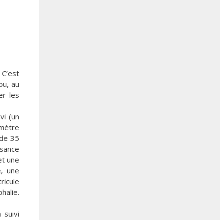
 C’est
ou, au
er les
vi (un
imètre
 de 35
ssance
et une
e, une
ricule
halie.
 suivi