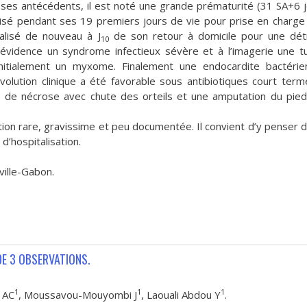
ses antécédents, il est noté une grande prématurité (31 SA+6 j
alisé pendant ses 19 premiers jours de vie pour prise en charge
talisé de nouveau à J
de son retour à domicile pour une dét
10
n évidence un syndrome infectieux sévère et à l’imagerie une 
 initialement un myxome. Finalement une endocardite bactéri
olution clinique a été favorable sous antibiotiques court term
, de nécrose avec chute des orteils et une amputation du pied
tion rare, gravissime et peu documentée. Il convient d’y penser 
d’hospitalisation.
ville-Gabon.
DE 3 OBSERVATIONS.
1
1
1
 AC
, Moussavou-Mouyombi J
, Laouali Abdou Y
.