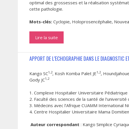
optimal des grossesses et la réalisation systémat
cette pathologie.
Mots-clés:
Cyclopie, Holoprosencéphalie, Nouve
Lire la suite
APPORT DE L’ECHOGRAPHIE DANS LE DIAGNOSTIC ET
1,2
1,2
Kango SC
, Kosh Komba Palet JE
, Houndjahou
1,2
Gody JC
1. Complexe Hospitalier Universitaire Pédiatrique
2. Faculté des sciences de la santé de l’université
3. Médecins avec l’Afrique CUAMM International N
4. Centre Hospitalier Universitaire Mama Domitie
Auteur correspondant
: Kango Simplice Cyriaque