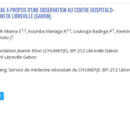
ARE A PROPOS D’UNE OBSERVATION AU CENTRE HOSPITALO-
RI DE LIBREVILLE (GABON).
1,2
1,2
1
Mi-Nkama E
, Koumba Maniaga R
, Loulouga Badinga P
, Kwete
2
 Koko J
.
Fondation Jeanne Ebori (CHUMEFJE), BP 212 Libreville Gabon
9 Libreville Gabon
ing; Service de médecine néonatale du CHUMEFJE; BP: 212 Librev
R