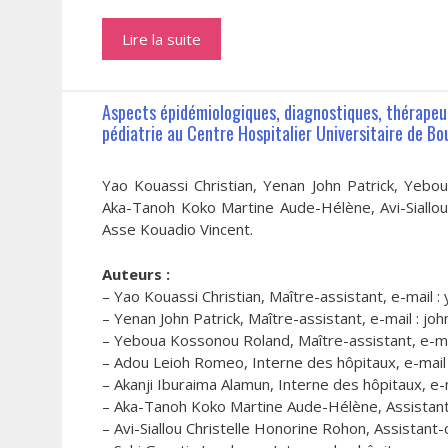
Lire la suite
Aspects épidémiologiques, diagnostiques, thérapeut
pédiatrie au Centre Hospitalier Universitaire de Bou
Yao Kouassi Christian, Yenan John Patrick, Yeb
Aka-Tanoh Koko Martine Aude-Hélène, Avi-Siallou 
Asse Kouadio Vincent.
Auteurs :
– Yao Kouassi Christian, Maître-assistant, e-mail
– Yenan John Patrick, Maître-assistant, e-mail : j
– Yeboua Kossonou Roland, Maître-assistant, e-m
– Adou Leioh Romeo, Interne des hôpitaux, e-mail
– Akanji Iburaima Alamun, Interne des hôpitaux, e
– Aka-Tanoh Koko Martine Aude-Hélène, Assistant-
– Avi-Siallou Christelle Honorine Rohon, Assistant-