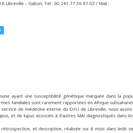
 Libreville – Gabon, Tel : 00 241 77 36 97 02 / Mail :
R
mune ayant une susceptibilité génétique marquée dans la popu
 formes familiales sont rarement rapportées en Afrique subsaharie
e service de médecine interne du CHU de Libreville, nous avons
upus, et de lupus associés à d’autres MAI diagnostiqués dans le
e rétrospective, et descriptive, réalisée sur 8 mois dans ledit se