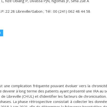
e L, Nze Obiang P, Divassa PJN, Ngomas JF, Sima Zué A
.P: 22 28 Libreville/Gabon ; Tél : 00 (241) 062 48 44 58
R
est une complication fréquente pouvant évoluer vers la chronicit
r le devenir à long terme des patients ayant présenté une IRA au s
de Libreville (CHUL) et d’identifier les facteurs de chronicisation.
hases. La phase rétrospective consistait à collecter les donné
2018 à juin 2021 afin de déterminer la fréquence hospitalière de 