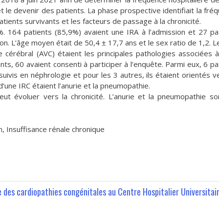
et le devenir des patients. La phase prospective identifiait la fré
atients survivants et les facteurs de passage à la chronicité.
. 164 patients (85,9%) avaient une IRA à l’admission et 27 pa
on. L’âge moyen était de 50,4 ± 17,7 ans et le sex ratio de 1,2. L
e cérébral (AVC) étaient les principales pathologies associées à 
ts, 60 avaient consenti à participer à l’enquête. Parmi eux, 6 pa
uivis en néphrologie et pour les 3 autres, ils étaient orientés v
’une IRC étaient l’anurie et la pneumopathie.
eut évoluer vers la chronicité. L’anurie et la pneumopathie so
, Insuffisance rénale chronique
 des cardiopathies congénitales au Centre Hospitalier Universitai