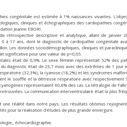
hies congénitale est estimée à 1% naissances vivantes. L’objec
ologiques, cliniques et échographiques des cardiopathies congén
ondation Jeanne EBORI.
ude rétrospective descriptive et analytique, allant de janvier 
 à 17 ans, dont le diagnostic de cardiopathie congénitale ava
illon. Les données sociodémographiques, cliniques et paracliniqu
ait significative pour une valeur de p<0,05.
itales était de 0,9%. Le sexe féminin représentait 52% des pat
 du diagnostic était de 23,7 mois avec des extrêmes de 1 jour 
respiratoire (32,3%), la cyanose (18,2%) et les syndromes malfor
ent le souffle et la détresse respiratoire avec respectivement
cyanogènes représentaient 60,8% des cas. La tétralogie de Fallot
us retrouvées. La communication interventriculaire était la plus fré
 une réalité dans notre pays. Les résultats obtenus rejoignen
ités pour la réalisation d’études de plus grande envergure.
ologie_ échocardiographie.