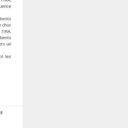
quence
tients
e choc
l’IRA.
tients
ers un
nt les
re