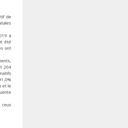
tif de
itales
2019 à
it été
es ont
ients,
et 204
matifs
 91,0%
 et le
quente
t ceux