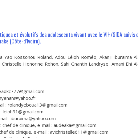
iques et évolutifs des adolescents vivant avec le VIH/SIDA suivis 
ake (Côte-d’Ivoire).
oua Yao Kossonou Roland, Adou Léioh Roméo, Akanji Iburaima A
Christelle Honorine Rohon, Sahi Gnantin Landryse, Amani Ehi Al
 : yaokc777@gmail.com
ohnyenan@yahoo.fr
ail : rolandyeboua13@gmail.com
 : leioh91@gmail.com
-mail : iburaima@yahoo.com
chef de clinique, e-mail : audeaka@gmail.com
chef de clinique, e-mail : avichristelle611@gmail.com