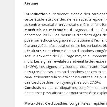
Résumé
Introduction :
L’incidence globale des cardiopat
cette étude était de décrire les aspects épidémi
au centre hospitalier universitaire mère-enfant f
Matériels et méthode :
Il s’agissait d’une ét
décembre 2022. Les dossiers d’enfants âgés de 0
posé par échocardiographie constituaient l’échant
été analysées. L’association entre les variables ét
Résultats :
L’incidence des cardiopathies congén
soit un sex-ratio de 0,9. L’âge moyen au moment
mois. Les signes révélateurs étaient la détresse 
(14,9%). Les signes physiques prédominants étai
et 54,0% des cas. Les cardiopathies congénitales 
canal atrioventriculaire étaient les entités les pl
des cardiopathies non cyanogènes soit 27,5%.
Conclusion :
Les cardiopathies congénitales sont
des autres pays africains et pourraient être explo
Mots-clés :
Cardiopathies_congénitales _ épidémi