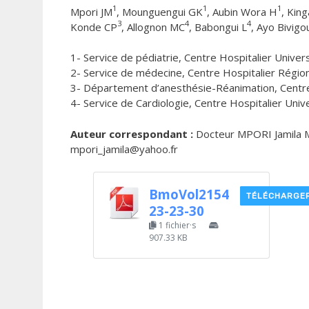
1
1
1
Mpori JM
, Mounguengui GK
, Aubin Wora H
, King
3
4
4
Konde CP
, Allognon MC
, Babongui L
, Ayo Bivigo
1- Service de pédiatrie, Centre Hospitalier Univ
2- Service de médecine, Centre Hospitalier Régio
3- Département d’anesthésie-Réanimation, Centr
4- Service de Cardiologie, Centre Hospitalier Unive
Auteur correspondant :
Docteur MPORI Jamila Myrt
mpori_jamila@yahoo.fr
BmoVol2154
TÉLÉCHARGE
23-23-30
1 fichier·s
907.33 KB