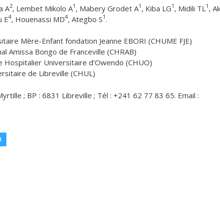
2
1
1
1
1
a A
, Lembet Mikolo A
, Mabery Grodet A
, Kiba LG
, Midili TL
, A
4
4
1
u E
, Houenassi MD
, Ategbo S
.
ersitaire Mère-Enfant fondation Jeanne EBORI (CHUME FJE)
nal Amissa Bongo de Franceville (CHRAB)
e Hospitalier Universitaire d’Owendo (CHUO)
rsitaire de Libreville (CHUL)
ille ; BP : 6831 Libreville ; Tél : +241 62 77 83 65. Email :
R