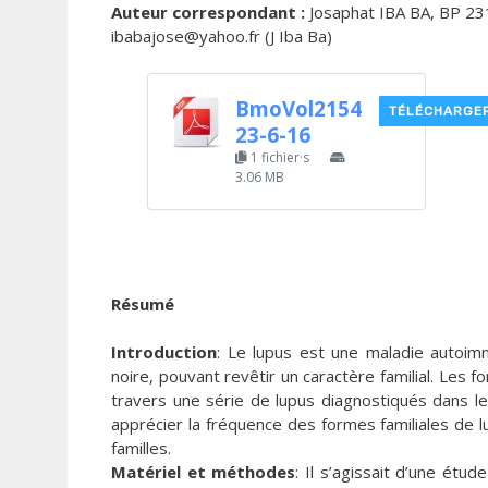
Auteur correspondant :
Josaphat IBA BA, BP 2318
ibabajose@yahoo.fr (J Iba Ba)
BmoVol2154
TÉLÉCHARGE
23-6-16
1 fichier·s
3.06 MB
Résumé
Introduction
: Le lupus est une maladie autoim
noire, pouvant revêtir un caractère familial. Les
travers une série de lupus diagnostiqués dans l
apprécier la fréquence des formes familiales de l
familles.
Matériel et méthodes
: Il s’agissait d’une étud