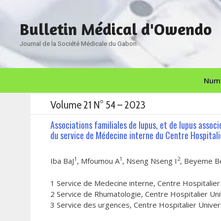
Aller
au
Bulletin Médical d'Owendo
contenu
Journal de la Société Médicale du Gabon
Numé
Volume 21 N° 54 – 2023
Associations familiales de lupus, et de lupus assoc
du service de Médecine interne du Centre Hospitalier
1
1
2
Iba BaJ
, Mfoumou A
, Nseng Nseng I
, Beyeme 
1 Service de Medecine interne, Centre Hospitalier
2 Service de Rhumatologie, Centre Hospitalier Uni
3 Service des urgences, Centre Hospitalier Univer