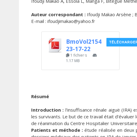
Ifoudji Makao A, Essola L, Manga F, Bitégue Meth
Auteur correspondant :
Ifoudji Makao Arsène ; B
E-mail : ifoudjimakao@yahoo.fr
BmoVol2154
TÉLÉCHARGE
23-17-22
1 fichier·s
1.17 MB
Résumé
Introduction :
l’insuffisance rénale aiguë (IRA) 
les survivants. Le but de ce travail était d’évalue
de réanimation du Centre Hospitalier Universitaire 
Patients et méthode :
étude réalisée en deux p
dossiers médicaux des patients en IRA de janvier 