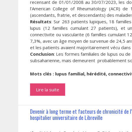
recensant de 01/01/2008 au 30/07/2023, les doss
l’American College of Rheumatology (ACR) de 
(ascendants, fratrie, et descendants) des malad
Résultats
: Sur 263 patients lupiques, 18 familles
lupus (12 familles cumulant 27 patients), et u
connectivite ou vascularite (6 familles cumulant 12
7,3%, avec un âge moyen de survenue de 24,5 ans. 
et les patients avaient majoritairement vécu dan
Conclusion
: Les formes familiales de lupus ou d
subsaharienne, mais demeurent probablement sou
Mots clés : lupus familial, hérédité, connectiv
Lire la suite
Devenir à long terme et facteurs de chronicité de l
hospitalier universitaire de Libreville