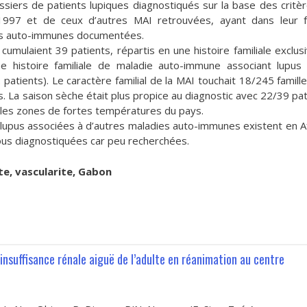
iers de patients lupiques diagnostiqués sur la base des critè
1997 et de ceux d’autres MAI retrouvées, ayant dans leur f
ies auto-immunes documentées.
 cumulaient 39 patients, répartis en une histoire familiale exclus
ne histoire familiale de maladie auto-immune associant lupus
 patients). Le caractère familial de la MAI touchait 18/245 famille
La saison sèche était plus propice au diagnostic avec 22/39 pat
s les zones de fortes températures du pays.
e lupus associées à d’autres maladies auto-immunes existent en A
s diagnostiquées car peu recherchées.
ite, vascularite, Gabon
’insuffisance rénale aiguë de l’adulte en réanimation au centre