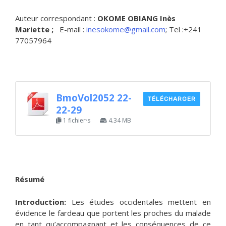
Auteur correspondant :
OKOME OBIANG Inès
Mariette ;
E-mail :
inesokome@gmail.com
; Tel :+241
77057964
BmoVol2052 22-
TÉLÉCHARGER
22-29
1 fichier·s
4.34 MB
Résumé
Introduction:
Les études occidentales mettent en
évidence le fardeau que portent les proches du malade
en tant qu’accompagnant et les conséquences de ce