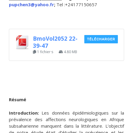
pupchen3@yahoo.fr
;
Tel :+24177150657
BmoVol2052 22-
TÉLÉCHARGER
39-47
1 fichier·s
4.80 MB
Résumé
Introduction:
Les données épidémiologiques sur la
prévalence des affections neurologiques en Afrique
subsaharienne manquent dans la littérature. L’objectif
de notre étude était d’étudier la prévalence et les