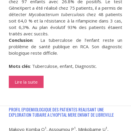
chez 97 enfants avec 26.8% de positifs. Le test
GèneXpert a été réalisé chez 75 patients, il a permis de
détecter
Mycobacterium tuberculosis
chez 48 patients
soit 64,0 % et la résistance à la rifampicine dans 3 cas,
soit 6,3%. Au plan évolutif 93% des patients étaient
traités avec succès.
Conclusion
: La tuberculose de l’enfant reste un
problème de santé publique en RCA. Son diagnostic
biologique reste difficile.
Mots clés
: Tuberculose, enfant, Diagnostic.
Lire la suite
PROFIL EPIDEMIOLOGIQUE DES PATIENTES REALISANT UNE
EXPLORATION TUBAIRE A L’HOPITAL MERE ENFANT DE LIBREVILLE
1
1
1
Makoyo Komba O
, Assoumou P
, Minkobame U
,