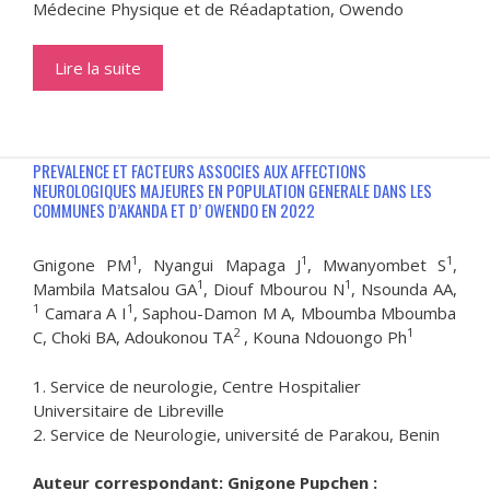
Médecine Physique et de Réadaptation, Owendo
Lire la suite
PREVALENCE ET FACTEURS ASSOCIES AUX AFFECTIONS
NEUROLOGIQUES MAJEURES EN POPULATION GENERALE DANS LES
COMMUNES D’AKANDA ET D’ OWENDO EN 2022
1
1
1
Gnigone PM
, Nyangui Mapaga J
, Mwanyombet S
,
1
1
Mambila Matsalou GA
, Diouf Mbourou N
, Nsounda AA,
1
1
Camara A I
, Saphou-Damon M A, Mboumba Mboumba
2
1
C, Choki BA, Adoukonou TA
, Kouna Ndouongo Ph
1. Service de neurologie, Centre Hospitalier
Universitaire de Libreville
2. Service de Neurologie, université de Parakou, Benin
Auteur correspondant:
Gnigone Pupchen :