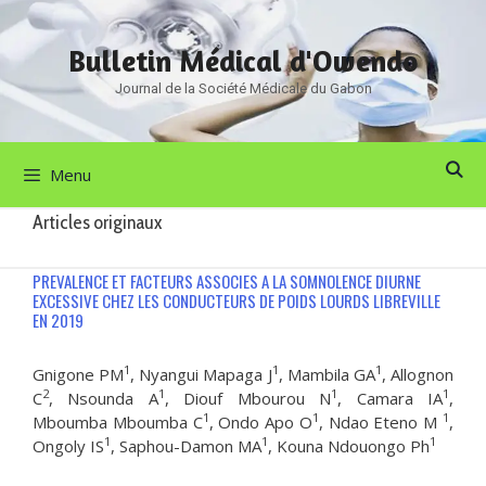
Aller
au
Bulletin Médical d'Owendo
contenu
Journal de la Société Médicale du Gabon
Menu
Articles originaux
PREVALENCE ET FACTEURS ASSOCIES A LA SOMNOLENCE DIURNE
EXCESSIVE CHEZ LES CONDUCTEURS DE POIDS LOURDS LIBREVILLE
EN 2019
1
1
1
Gnigone PM
, Nyangui Mapaga J
, Mambila GA
, Allognon
2
1
1
1
C
, Nsounda A
, Diouf Mbourou N
, Camara IA
,
1
1
1
Mboumba Mboumba C
, Ondo Apo O
, Ndao Eteno M
,
1
1
1
Ongoly IS
, Saphou-Damon MA
, Kouna Ndouongo Ph