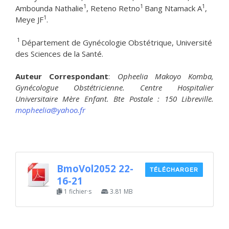
1
1
1
Ambounda Nathalie
, Reteno Retno
Bang Ntamack A
,
1
Meye JF
.
1
Département de Gynécologie Obstétrique, Université
des Sciences de la Santé.
Auteur Correspondant
:
Opheelia Makoyo Komba,
Gynécologue Obstétricienne. Centre Hospitalier
Universitaire Mère Enfant. Bte Postale : 150 Libreville.
mopheelia@yahoo.fr
BmoVol2052 22-
TÉLÉCHARGER
16-21
1 fichier·s
3.81 MB