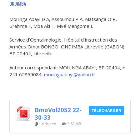
ONDIMBA
Mouinga Abayi D A, Assoumou P A, Matsanga O R,
Brahime F, Mba Aki T, Mvé Mengome E
Service d’Ophtalmologie, Hôpital d’Instruction des
Armées Omar BONGO ONDIMBA Libreville (GABON),
BP 20404, Libreville
Auteur correspondant: MOUINGA ABAYI, BP 20404, +
241 62869084,
mouingaabayi@yahoo.fr
BmoVol2052 22-
TÉLÉCHARGER
30-33
1 fichier·s
2.83 MB