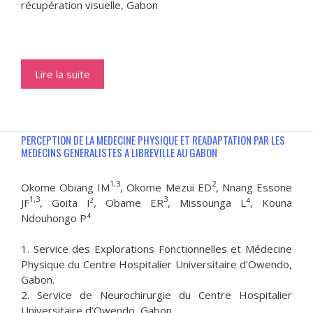
récupération visuelle, Gabon
Lire la suite
PERCEPTION DE LA MEDECINE PHYSIQUE ET READAPTATION PAR LES
MEDECINS GENERALISTES A LIBREVILLE AU GABON
1,3
2
Okome Obiang IM
, Okome Mezui ED
, Nnang Essone
1,
3
3
JF
, Goita I², Obame ER
, Missounga L⁴, Kouna
Ndouhongo P⁴
1. Service des Explorations Fonctionnelles et Médecine
Physique du Centre Hospitalier Universitaire d’Owendo,
Gabon.
2. Service de Neurochirurgie du Centre Hospitalier
Universitaire d’Owendo, Gabon.