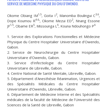
SERVICE DE MEDECINE PHYSIQUE DU CHU D’OWENDO.
1,5
2
3,6
Okome Obiang IM
, Goita I
, Manomba Boulingui C
,
4,6
,
2
Dope Koumou R
, Okome Mezui ED
, Nnang Essone
1,5
5
6
6
JF
, Obame ER
, Missounga L
, Kouna Ndouhongo P
1. ­Service des Explorations Fonctionnelles et Médecine
Physique du Centre Hospitalier Universitaire d’Owendo,
Gabon.
2. Service de Neurochirurgie du Centre Hospitalier
Universitaire d’Owendo, Gabon.
3. Service d’Infectiologie du Centre Hospitalier
Universitaire de Libreville, Gabon.
4. Centre National de Santé Mentale, Libreville, Gabon.
5. Département d’Anesthésie Réanimation, Urgences et
des Spécialités Médicales du Centre Hospitalier
Universitaire d’Owendo, Libreville, Gabon.
6. Département de Médecine Interne et des Spécialités
médicales de la faculté de Médecine de l’Université des
Sciences de la Santé de Libreville, Gabon