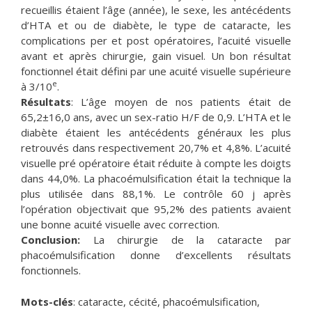
recueillis étaient l’âge (année), le sexe, les antécédents
d’HTA et ou de diabète, le type de cataracte, les
complications per et post opératoires, l’acuité visuelle
avant et après chirurgie, gain visuel. Un bon résultat
fonctionnel était défini par une acuité visuelle supérieure
e
à 3/10
.
Résultats
: L’âge moyen de nos patients était de
65,2±16,0 ans, avec un sex-ratio H/F de 0,9. L’HTA et le
diabète étaient les antécédents généraux les plus
retrouvés dans respectivement 20,7% et 4,8%. L’acuité
visuelle pré opératoire était réduite à compte les doigts
dans 44,0%. La phacoémulsification était la technique la
plus utilisée dans 88,1%. Le contrôle 60 j après
l’opération objectivait que 95,2% des patients avaient
une bonne acuité visuelle avec correction.
Conclusion:
La chirurgie de la cataracte par
phacoémulsification donne d’excellents résultats
fonctionnels.
Mots-clés
: cataracte, cécité, phacoémulsification,